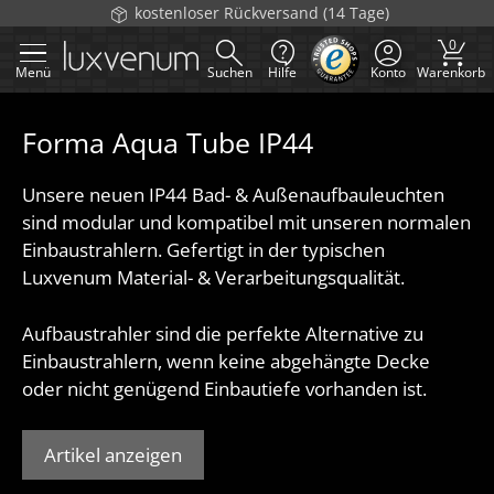
Zum
Versand am selben Tag bis 12 Uhr (Mo-Fr)
Inhalt
0
springen
Menü
Suchen
Hilfe
Konto
Warenkorb
Forma Aqua Tube IP44
Unsere neuen IP44 Bad- & Außenaufbauleuchten
sind modular und kompatibel mit unseren normalen
Einbaustrahlern. Gefertigt in der typischen
Luxvenum Material- & Verarbeitungsqualität.
Aufbaustrahler sind die perfekte Alternative zu
Einbaustrahlern, wenn keine abgehängte Decke
oder nicht genügend Einbautiefe vorhanden ist.
Artikel anzeigen