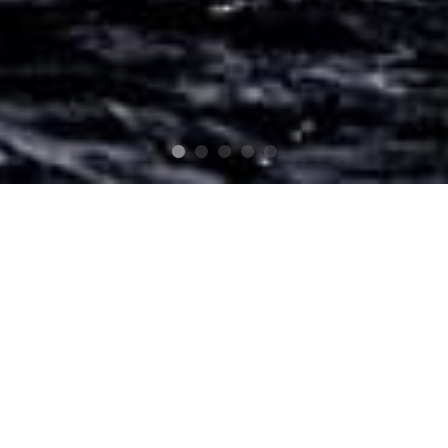
Luxvenum: Die vielseitige
LED-Lichtlösung für dein
Zuhause
Licht hat die Kraft, Räume zu verwandeln und eine
ganz besondere Atmosphäre zu schaffen. Bei
Luxvenum findest du hochwertige LED-Leuchtmittel,
die sowohl effizient und langlebig sind als auch den Stil