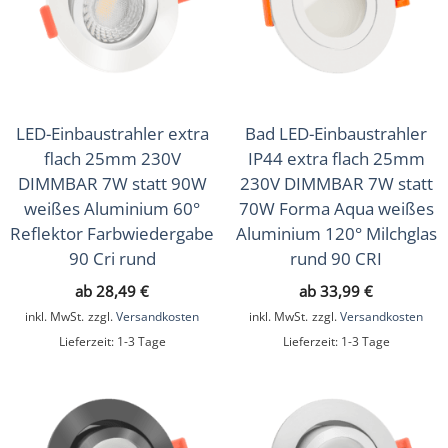
Sale
(16)
Musterkoffer
(4)
Geschenkgutscheine
(1)
LED-Einbaustrahler extra
Bad LED-Einbaustrahler
flach 25mm 230V
IP44 extra flach 25mm
DIMMBAR 7W statt 90W
230V DIMMBAR 7W statt
weißes Aluminium 60°
70W Forma Aqua weißes
Reflektor Farbwiedergabe
Aluminium 120° Milchglas
90 Cri rund
rund 90 CRI
ab
28,49
€
ab
33,99
€
inkl. MwSt.
zzgl.
Versandkosten
inkl. MwSt.
zzgl.
Versandkosten
Lieferzeit:
1-3 Tage
Lieferzeit:
1-3 Tage