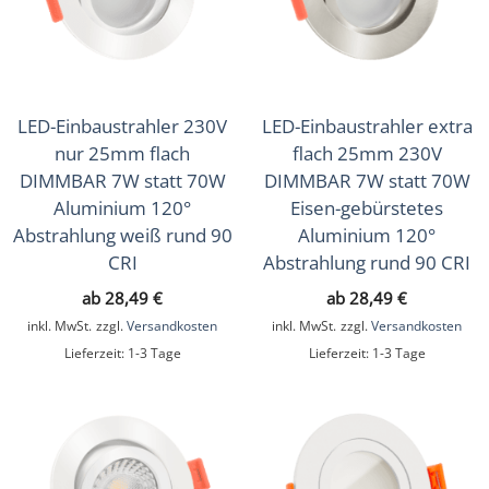
Aufbauleuchten
(90)
Deckenleuchten
(64)
Wandleuchten
(34)
LED-Einbaustrahler 230V
LED-Einbaustrahler extra
Hänge- & Pendelleuchten
(76)
nur 25mm flach
flach 25mm 230V
Tisch- & Stehleuchten
DIMMBAR 7W statt 70W
DIMMBAR 7W statt 70W
(12)
Aluminium 120°
Eisen-gebürstetes
Außenbeleuchtung
Abstrahlung weiß rund 90
Aluminium 120°
(389)
CRI
Abstrahlung rund 90 CRI
Ein- & Aufbaurahmen
(112)
ab
28,49
€
ab
28,49
€
LED-Leuchtmittel
inkl. MwSt.
zzgl.
Versandkosten
inkl. MwSt.
zzgl.
Versandkosten
(31)
Lieferzeit:
1-3 Tage
Lieferzeit:
1-3 Tage
Lichtsteuerung
(226)
Smart Home
(595)
Zubehör
(43)