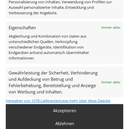
Personalisierung von Inhalten, Verwendung von Profilen zur
ab
33,99
€
Lieferzeit:
1-3 Tage
Auswahl personalisierter Inhalte, Entwicklung und
Verbesserung der Angebote.
inkl. MwSt.
zzgl.
Versandkosten
Lieferzeit:
1-3 Tage
Eigenschaften
Immer aktiv
Abgleichung und Kombination von Daten aus
unterschiedlichen Quellen, Verknüpfung
1
2
3
4
…
26
27
28
→
verschiedener Endgeräte, Identifikation von
Endgeräten anhand automatisch übermittelter
Informationen.
Einbauleuchten für den
Gewährleistung der Sicherheit, Verhinderung
Innenbereich: LED-Einbaustrahler
und Aufdeckung von Betrug und
Immer aktiv
Fehlerbehebung, Bereitstellung und Anzeige
und mehr
von Werbung und Inhalten.
Verwalten von 1078-Lieferanten
Lese mehr über diese Zwecke
Hier bei Luxvenum bieten wir eine breite Palette an
LED-Einbaustrahlern, Einbauspots und Leuchtmitteln
Akzeptieren
an, die deinen Raum erleuchten und eine Atmosphäre
Ablehnen
schaffen, in der du dich wohlfühlst. Unsere LED-