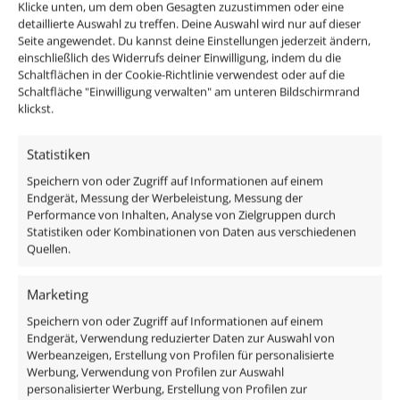
Lieferzeit:
1-3 Tage
inkl. MwSt.
zzgl.
Versandkosten
Klicke unten, um dem oben Gesagten zuzustimmen oder eine
detaillierte Auswahl zu treffen. Deine Auswahl wird nur auf dieser
Lieferzeit:
1-3 Tage
Seite angewendet. Du kannst deine Einstellungen jederzeit ändern,
einschließlich des Widerrufs deiner Einwilligung, indem du die
Schaltflächen in der Cookie-Richtlinie verwendest oder auf die
Schaltfläche "Einwilligung verwalten" am unteren Bildschirmrand
klickst.
Statistiken
Speichern von oder Zugriff auf Informationen auf einem
Endgerät, Messung der Werbeleistung, Messung der
Performance von Inhalten, Analyse von Zielgruppen durch
Statistiken oder Kombinationen von Daten aus verschiedenen
Quellen.
LED-Einbaustrahler GU10
Bad LED-Einbaustrahler
| 230V | DIMMBAR | 7W
IP44 extra flach 25mm
Marketing
statt 80W | 120° Milchglas
230V DIMMBAR 7W statt
| 93 Cri | Aluminium |
70W Forma Aqua
Speichern von oder Zugriff auf Informationen auf einem
Endgerät, Verwendung reduzierter Daten zur Auswahl von
weiß | rund
anthrazites Aluminium
Werbeanzeigen, Erstellung von Profilen für personalisierte
120° Milchglas rund 90
Werbung, Verwendung von Profilen zur Auswahl
ab
26,49
€
CRI
personalisierter Werbung, Erstellung von Profilen zur
inkl. MwSt.
zzgl.
Versandkosten