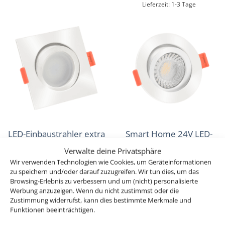
Lieferzeit:
1-3 Tage
LED-Einbaustrahler extra
Smart Home 24V LED-
flach 25mm 230V
Einbaustrahler rund |
Verwalte deine Privatsphäre
DIMMBAR 7W statt 70W
25mm & 6W | Alu weiß |
Wir verwenden Technologien wie Cookies, um Geräteinformationen
weißes Aluminium 120°
60° | KNX, DALI, ZIGBEE,
zu speichern und/oder darauf zuzugreifen. Wir tun dies, um das
Browsing-Erlebnis zu verbessern und um (nicht) personalisierte
Abstrahlung eckig 90 CRI
ECHO, Loxone, GOOGLE,
Werbung anzuzeigen. Wenn du nicht zustimmst oder die
HOMEMATIC, 1-10V, HUE
Zustimmung widerrufst, kann dies bestimmte Merkmale und
ab
29,49
€
Funktionen beeinträchtigen.
ab
30,49
€
inkl. MwSt.
zzgl.
Versandkosten