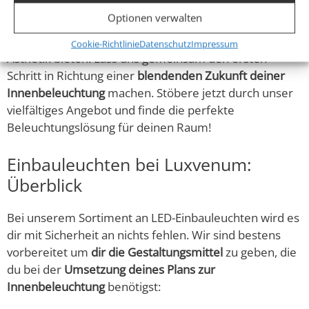
Leuchten sind so konzipiert, dass sie in jedem Raum –
Optionen verwalten
sei es dein
Wohnzimmer, die Küche oder das Büro
–
eine perfekte Balance zwischen Beleuchtung und
Cookie-Richtlinie
Datenschutz
Impressum
Ästhetik bieten. Lass uns gemeinsam den ersten
Schritt in Richtung einer
blendenden Zukunft deiner
Innenbeleuchtung
machen. Stöbere jetzt durch unser
vielfältiges Angebot und finde die perfekte
Beleuchtungslösung für deinen Raum!
Einbauleuchten bei Luxvenum:
Überblick
Bei unserem Sortiment an LED-Einbauleuchten wird es
dir mit Sicherheit an nichts fehlen. Wir sind bestens
vorbereitet um
dir die Gestaltungsmittel
zu geben, die
du bei der
Umsetzung deines Plans zur
Innenbeleuchtung
benötigst: