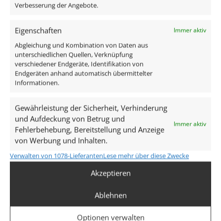
Verbesserung der Angebote.
Eigenschaften
Immer aktiv
Abgleichung und Kombination von Daten aus
Abonnieren
unterschiedlichen Quellen, Verknüpfung
verschiedener Endgeräte, Identifikation von
Endgeräten anhand automatisch übermittelter
Informationen.
Geschäftskunden
Gewährleistung der Sicherheit, Verhinderung
Du hast eine eigene Firma?
und Aufdeckung von Betrug und
Immer aktiv
Geschäftskunden erhalten beste Konditionen.
Fehlerbehebung, Bereitstellung und Anzeige
Wir freuen uns auf deine Anfrage.
von Werbung und Inhalten.
Verwalten von 1078-Lieferanten
Lese mehr über diese Zwecke
Service & Hilfe
Akzeptieren
Ablehnen
Anleitungen
Kataloge
Optionen verwalten