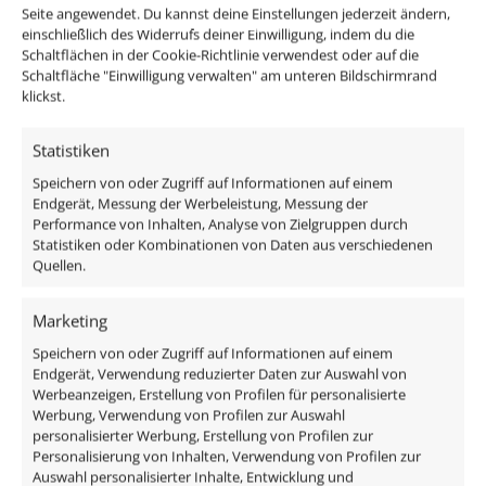
Seite angewendet. Du kannst deine Einstellungen jederzeit ändern,
kostenloser Versand (DE)
einschließlich des Widerrufs deiner Einwilligung, indem du die
Schaltflächen in der Cookie-Richtlinie verwendest oder auf die
Schaltfläche "Einwilligung verwalten" am unteren Bildschirmrand
klickst.
kostenloser Rückversand (14 Tage)
Statistiken
Versand am selben Tag bis 12 Uhr (Mo-Fr)
Speichern von oder Zugriff auf Informationen auf einem
Endgerät, Messung der Werbeleistung, Messung der
Performance von Inhalten, Analyse von Zielgruppen durch
Statistiken oder Kombinationen von Daten aus verschiedenen
Support via Telefon & E-Mail
Quellen.
Marketing
Newsletter
Speichern von oder Zugriff auf Informationen auf einem
Endgerät, Verwendung reduzierter Daten zur Auswahl von
Werbeanzeigen, Erstellung von Profilen für personalisierte
Abonniere unseren Newsletter für exklusive
Werbung, Verwendung von Profilen zur Auswahl
Angebote, Neuheiten sowie Produkt- und Service-
personalisierter Werbung, Erstellung von Profilen zur
Informationen.
Personalisierung von Inhalten, Verwendung von Profilen zur
Aktivierung per Bestätigungslink. Abmeldung jederzeit
Auswahl personalisierter Inhalte, Entwicklung und
möglich. Details in den
Datenschutzbestimmungen
.