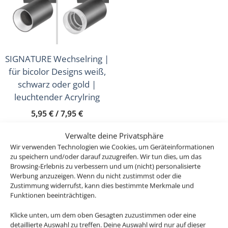
Sale
(16)
Musterkoffer
(4)
Geschenkgutscheine
(1)
SIGNATURE Wechselring |
für bicolor Designs weiß,
schwarz oder gold |
leuchtender Acrylring
5,95
€
/
7,95
€
inkl. MwSt.
zzgl.
Versandkosten
Verwalte deine Privatsphäre
Wir verwenden Technologien wie Cookies, um Geräteinformationen
zu speichern und/oder darauf zuzugreifen. Wir tun dies, um das
Browsing-Erlebnis zu verbessern und um (nicht) personalisierte
Werbung anzuzeigen. Wenn du nicht zustimmst oder die
Zustimmung widerrufst, kann dies bestimmte Merkmale und
Funktionen beeinträchtigen.
Unsere Services
Klicke unten, um dem oben Gesagten zuzustimmen oder eine
detaillierte Auswahl zu treffen. Deine Auswahl wird nur auf dieser