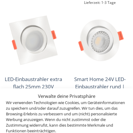
Lieferzeit:
1-3 Tage
LED-Einbaustrahler extra
Smart Home 24V LED-
flach 25mm 230V
Einbaustrahler rund |
DIMMBAR 7W statt 70W
25mm & 6W | Alu weiß |
Verwalte deine Privatsphäre
weißes Aluminium 120°
60° | KNX, DALI, ZIGBEE,
Wir verwenden Technologien wie Cookies, um Geräteinformationen
Abstrahlung eckig 90 CRI
zu speichern und/oder darauf zuzugreifen. Wir tun dies, um das
ECHO, Loxone, GOOGLE,
Browsing-Erlebnis zu verbessern und um (nicht) personalisierte
HOMEMATIC, 1-10V, HUE
ab
29,49
€
Werbung anzuzeigen. Wenn du nicht zustimmst oder die
Zustimmung widerrufst, kann dies bestimmte Merkmale und
ab
30,49
€
inkl. MwSt.
zzgl.
Versandkosten
Funktionen beeinträchtigen.