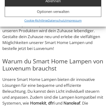
Home Lampen umfasst
modernste Technologien und
Ablehnen
innovative Designs
, die sich nahtlos in dein Smart
Optionen verwalten
Home integrieren lassen. Ob du die Helligkeit per App
steuerst, individuelle Lichtstimmungen erstellst oder
Cookie-Richtlinie
Datenschutz
Impressum
deine Lampen mit Sprachbefehlen bedienst – mit
unseren Produkten wird dein Zuhause lebendiger.
Gestalte dein Zuhause neu und erlebe die vielfältigen
Möglichkeiten unserer Smart Home Lampen und
bestelle jetzt bei Luxvenum!
Warum du Smart Home Lampen von
Luxvenum brauchst
Unsere Smart Home Lampen bieten dir innovative
Lösungen für eine bequeme und effiziente
Beleuchtung. Du kannst dein Licht individuell steuern
und anpassen. Zudem sind die Lampen kompatibel mit
Systemen, wie
Homekit
,
dfri
und
Nanoleaf
. Die