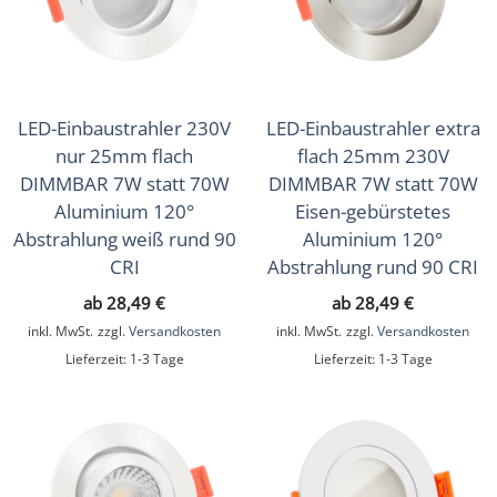
Aufbauleuchten
(81)
LED-Leuchtmittel
(30)
Zubehör
(13)
LED-Einbaustrahler 230V
LED-Einbaustrahler extra
Zubehör
(43)
nur 25mm flach
flach 25mm 230V
Sale
DIMMBAR 7W statt 70W
DIMMBAR 7W statt 70W
(16)
Aluminium 120°
Eisen-gebürstetes
Musterkoffer
(4)
Abstrahlung weiß rund 90
Aluminium 120°
CRI
Abstrahlung rund 90 CRI
Geschenkgutscheine
(1)
ab
28,49
€
ab
28,49
€
inkl. MwSt.
zzgl.
Versandkosten
inkl. MwSt.
zzgl.
Versandkosten
Lieferzeit:
1-3 Tage
Lieferzeit:
1-3 Tage