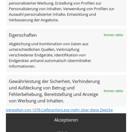
personalisierter Werbung, Erstellung von Profilen zur
ab
33,99
€
Lieferzeit:
1-3 Tage
Personalisierung von Inhalten, Verwendung von Profilen zur
inkl. MwSt.
zzgl.
Versandkosten
Auswahl personalisierter Inhalte, Entwicklung und
Verbesserung der Angebote.
Lieferzeit:
1-3 Tage
Eigenschaften
Immer aktiv
Abgleichung und Kombination von Daten aus
1
2
3
4
…
25
26
27
→
unterschiedlichen Quellen, Verknüpfung
verschiedener Endgeräte, Identifikation von
Endgeräten anhand automatisch übermittelter
Informationen.
Smart Home Lampen: Die beste
Wahl für dein Zuhause
Gewährleistung der Sicherheit, Verhinderung
und Aufdeckung von Betrug und
Immer aktiv
Fehlerbehebung, Bereitstellung und Anzeige
Entdecke die Welt der Smart Home Lampen und
von Werbung und Inhalten.
bringe dein Zuhause auf den neuesten Stand der
Verwalten von 1078-Lieferanten
Lese mehr über diese Zwecke
Technik. Bei Luxvenum findest du
hochwertige LED-
Beleuchtungslösungen
, die dir Komfort, Flexibilität und
Akzeptieren
Energieeffizienz bieten. Unsere Auswahl an Smart