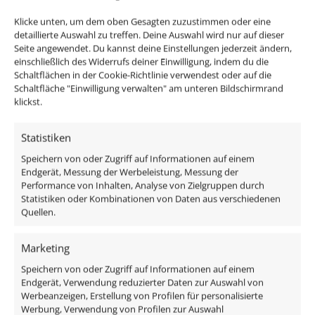
Lieferzeit:
1-3 Tage
inkl. MwSt.
zzgl.
Versandkosten
Lieferzeit:
1-3 Tage
Klicke unten, um dem oben Gesagten zuzustimmen oder eine
detaillierte Auswahl zu treffen. Deine Auswahl wird nur auf dieser
Seite angewendet. Du kannst deine Einstellungen jederzeit ändern,
einschließlich des Widerrufs deiner Einwilligung, indem du die
Schaltflächen in der Cookie-Richtlinie verwendest oder auf die
Schaltfläche "Einwilligung verwalten" am unteren Bildschirmrand
klickst.
Statistiken
Speichern von oder Zugriff auf Informationen auf einem
Endgerät, Messung der Werbeleistung, Messung der
Performance von Inhalten, Analyse von Zielgruppen durch
LED-Einbaustrahler GU10
Statistiken oder Kombinationen von Daten aus verschiedenen
Bad LED-Einbaustrahler
Quellen.
| 230V | DIMMBAR | 7W
IP44 extra flach 25mm
statt 80W | 120° Milchglas
230V DIMMBAR 7W statt
Marketing
| 93 Cri | Aluminium |
70W Forma Aqua
Speichern von oder Zugriff auf Informationen auf einem
weiß | rund
anthrazites Aluminium
Endgerät, Verwendung reduzierter Daten zur Auswahl von
120° Milchglas rund 90
ab
26,49
€
Werbeanzeigen, Erstellung von Profilen für personalisierte
CRI
Werbung, Verwendung von Profilen zur Auswahl
inkl. MwSt.
zzgl.
Versandkosten