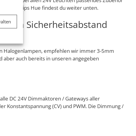
 du auch bei allen 24V Leuchten passendes Zubehör
exa, Philips Hue findest du weiter unten.
er aktiv
n einen Sicherheitsabstand
alten
 alten Halogenlampen, empfehlen wir immer 3-5mm
er aktiv
d aber auch bereits in unseren angegeben
 alle DC 24V Dimmaktoren / Gateways aller
wieder Konstantspannung (CV) und PWM. Die Dimmung /