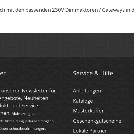
ich mit den passenden 230V Dimmaktoren / Gateways in d
er
Service & Hilfe
 unseren Newsletter für
Anleitungen
 Angebote, Neuheiten
Kataloge
ukt- und Service-
Musterkoffer
onen.
Aktivierung per
Geschenkgutscheine
nk. Abmeldung jederzeit möglich.
Datenschutzbestimmungen
.
Lokale Partner