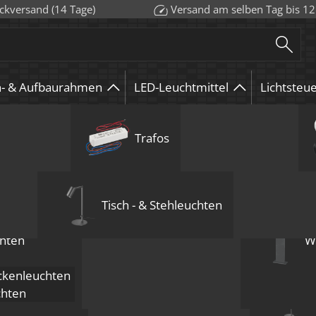
ckversand (14 Tage)
Versand am selben Tag bis 12
n- & Aufbaurahmen
LED-Leuchtmittel
Lichtsteu
euchten
urahmen
Aufbauleuchten
GU10
Aufbauleuchten
Wandleuchten
Trafos
Pendelleuchten
KNX
GU5.3 / 
Deckenle
LED-Leuc
Bod
Mehrflammige D
Einbau-Deckenl
Tisch - & Stehleuchten
die unseren Support häufig erreicht haben.
ie richtige Lichtfarbe?
hten
W
kenleuchten
 persönlichen Geschmack zu tun. Dennoch können wir dir f
chten
endelleuchten