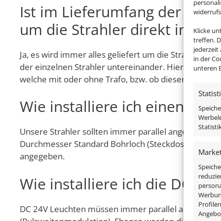
personal
Ist im Lieferumfang der 230V
widerruf
um die Strahler direkt instal
Klicke u
treffen. 
jederzeit
Ja, es wird immer alles geliefert um die Strahler di
in der Co
der einzelnen Strahler untereinander. Hier entscheid
unteren B
welche mit oder ohne Trafo, bzw. ob dieser separat i
Statist
Wie installiere ich einen 23
Speiche
Werbele
Statist
Unsere Strahler sollten immer parallel angeschlosse
Durchmesser Standard Bohrloch (Steckdosenmaß). Da
Market
angegeben.
Speiche
reduzie
Wie installiere ich die DC 
persona
Werbung
Profile
DC 24V Leuchten müssen immer parallel angeschlo
Angebo