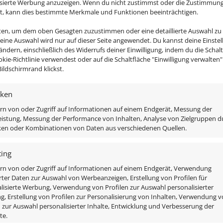
isierte Werbung anzuzeigen. Wenn du nicht zustimmst oder die Zustimmun
 Strahler von Luxvenum all das e
st, kann dies bestimmte Merkmale und Funktionen beeinträchtigen.
lieren zu können?
nten, um dem oben Gesagten zuzustimmen oder eine detaillierte Auswahl zu
Deine Auswahl wird nur auf dieser Seite angewendet. Du kannst deine Einste
 ändern, einschließlich des Widerrufs deiner Einwilligung, indem du die Schal
rekt an das 230V-Stromnetz anschließen zu können. Das ein
okie-Richtlinie verwendest oder auf die Schaltfläche "Einwilligung verwalten
est ja du über die Abstände zwischen diesen. Es gibt bei u
ildschirmrand klickst.
st oder im Leuchtmittel verbaut ist
iken
0V LED-Einbaustrahler von Luxve
rn von oder Zugriff auf Informationen auf einem Endgerät, Messung der
istung, Messung der Performance von Inhalten, Analyse von Zielgruppen d
iken oder Kombinationen von Daten aus verschiedenen Quellen.
n werden, das machen auch die meisten Kunden bzw. alle E
 unsere Einbauleuchten durch die zwei Klammern gehalte
ing
rn von oder Zugriff auf Informationen auf einem Endgerät, Verwendung
rter Daten zur Auswahl von Werbeanzeigen, Erstellung von Profilen für
12/24V Smart Home Leuchten & wa
lisierte Werbung, Verwendung von Profilen zur Auswahl personalisierter
, Erstellung von Profilen zur Personalisierung von Inhalten, Verwendung 
n zur Auswahl personalisierter Inhalte, Entwicklung und Verbesserung der
ssen werden, bzw. laufen auch über Konstantspannung u
te.