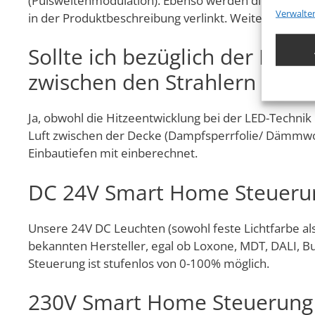
(Pulsweitenmodulation). Ebenso werden diese auch
Verwalte
in der Produktbeschreibung verlinkt. Weitere Infos 
Eigens
Abgleic
Sollte ich bezüglich der Hitz
Verknüp
anhand 
zwischen den Strahlern und 
Gewähr
Ja, obwohl die Hitzeentwicklung bei der LED-Techni
Betrug
Luft zwischen der Decke (Dampfsperrfolie/ Dämmwol
Werbun
Einbautiefen mit einberechnet.
DC 24V Smart Home Steueru
Unsere 24V DC Leuchten (sowohl feste Lichtfarbe al
bekannten Hersteller, egal ob Loxone, MDT, DALI, B
Steuerung ist stufenlos von 0-100% möglich.
230V Smart Home Steuerung