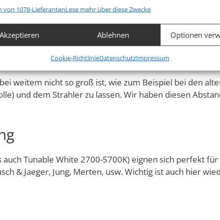
 über Phasenabschnittssteuerung gedimmt. Zudem findest
n von 1078-Lieferanten
Lese mehr über diese Zwecke
bzgl. Smart Home Steuerung wie KNX, DALI, MDT, Loxone, Al
chaften
Imm
hung und Kombination von Daten aus unterschiedlichen Quellen,
eentwicklung bei Einbaustrahler
Akzeptieren
Ablehnen
Optionen verw
fung verschiedener Endgeräte, Identifikation von Endgeräten
automatisch übermittelter Informationen.
der Decke lassen?
Cookie-Richtlinie
Datenschutz
Impressum
leistung der Sicherheit, Verhinderung und Aufdeckung von
k bei weitem nicht so groß ist, wie zum Beispiel bei den
 und Fehlerbehebung, Bereitstellung und Anzeige von
Imm
le) und dem Strahler zu lassen. Wir haben diesen Abstan
g und Inhalten.
ng
s auch Tunable White 2700-5700K) eignen sich perfekt für
usch & Jaeger, Jung, Merten, usw. Wichtig ist auch hier 