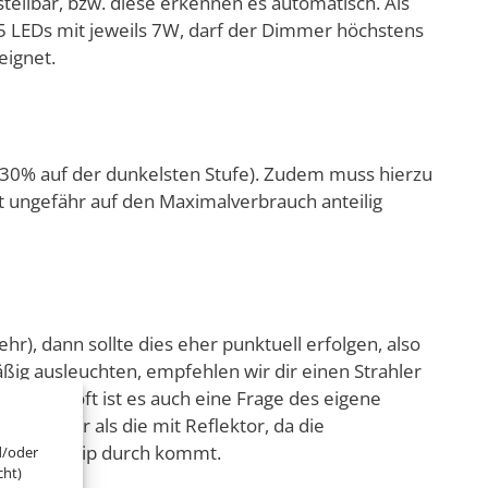
ellbar, bzw. diese erkennen es automatisch. Als
 LEDs mit jeweils 7W, darf der Dimmer höchstens
eignet.
ht 30% auf der dunkelsten Stufe). Zudem muss hierzu
t ungefähr auf den Maximalverbrauch anteilig
), dann sollte dies eher punktuell erfolgen, also
ig ausleuchten, empfehlen wir dir einen Strahler
erden, oft ist es auch eine Frage des eigene
 dunkler als die mit Reflektor, da die
 vom LED-Chip durch kommt.
d/oder
cht)