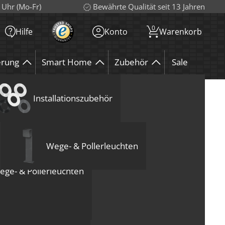
 Uhr (Mo-Fr)
Bewährte Qualität seit 13 Jahren
0
Hilfe
Konto
Warenkorb
erung
Smart Home
Zubehör
Sale
MR16
uchten
htmittel
enleuchten
Wandleuchten
Installationszubehör
Loxone
Bodeneinbauleuchten
Deckenleuchten
Zubehör
Wandleuchten
G9
eckenleuchten
euchten
Wege- & Pollerleuchten
ege- & Pollerleuchten
olgende Hinweise zu unseren Lichtfarben geben:
Tisch- & Stehleuchten