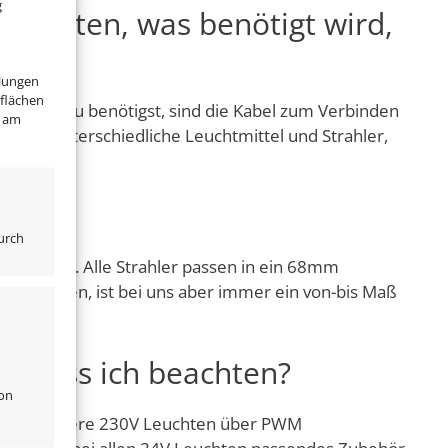
g
nthalten, was benötigt wird,
llungen
tflächen
zige was du benötigst, sind die Kabel zum Verbinden
" am
ns nur unterschiedliche Leuchtmittel und Strahler,
num?
urch
lektriker. Alle Strahler passen in ein 68mm
n werden, ist bei uns aber immer ein von-bis Maß
s muss ich beachten?
von
nd wie unsere 230V Leuchten über PWM