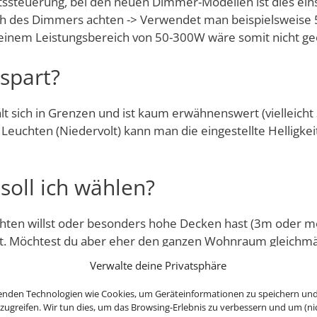
ssteuerung, bei den neuen Dimmer-Modellen ist dies einst
h des Dimmers achten -> Verwendet man beispielsweise 5
 einem Leistungsbereich von 50-300W wäre somit nicht ge
spart?
hält sich in Grenzen und ist kaum erwähnenswert (vielleic
uchten (Niedervolt) kann man die eingestellte Helligkei
soll ich wählen?
ten willst oder besonders hohe Decken hast (3m oder mehr
et. Möchtest du aber eher den ganzen Wohnraum gleichmäß
en alle unsere Leuchten zur Raumausleuchtung verwendet w
Verwalte deine Privatsphäre
r besser gefällt. Zumdem sind die Milchglas Strahler etwas
hluckt da bei einem klaren Reflektor natürlich mehr Licht
enden Technologien wie Cookies, um Geräteinformationen zu speichern un
zugreifen. Wir tun dies, um das Browsing-Erlebnis zu verbessern und um (ni