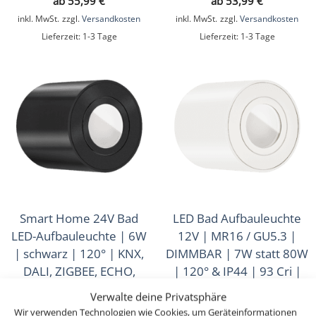
ab
55,99
€
ab
53,99
€
inkl. MwSt.
zzgl.
Versandkosten
inkl. MwSt.
zzgl.
Versandkosten
Lieferzeit:
1-3 Tage
Lieferzeit:
1-3 Tage
Smart Home 24V Bad
LED Bad Aufbauleuchte
LED-Aufbauleuchte | 6W
12V | MR16 / GU5.3 |
| schwarz | 120° | KNX,
DIMMBAR | 7W statt 80W
DALI, ZIGBEE, ECHO,
| 120° & IP44 | 93 Cri |
Loxone, GOOGLE, 1-10V,
Aluminium | Forma Aqua
Verwalte deine Privatsphäre
HUE, usw. | Forma Tube
Tube | weiß
Wir verwenden Technologien wie Cookies, um Geräteinformationen