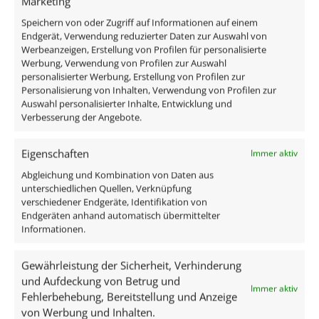
Marketing
und Lampen, findest du bei uns genau das Richtige, um
Deinen Garten, Terrasse oder Eingangsbereich ins
Speichern von oder Zugriff auf Informationen auf einem
Endgerät, Verwendung reduzierter Daten zur Auswahl von
rechte Licht zu rücken. Entdecke jetzt unsere Auswahl
Werbeanzeigen, Erstellung von Profilen für personalisierte
und lasse Dich von der Qualität und Vielfalt unserer
Werbung, Verwendung von Profilen zur Auswahl
Produkte überzeugen. Jetzt stöbern und die ideale
personalisierter Werbung, Erstellung von Profilen zur
Personalisierung von Inhalten, Verwendung von Profilen zur
Außenbeleuchtung finden!
Auswahl personalisierter Inhalte, Entwicklung und
Verbesserung der Angebote.
Entdecke die Vielfalt: Außen-
Aufbaustrahler, die begeistern
Eigenschaften
Immer aktiv
Abgleichung und Kombination von Daten aus
Wenn es um die Beleuchtung deines Außenbereichs
unterschiedlichen Quellen, Verknüpfung
geht, sind die Möglichkeiten bei Luxvenum nahezu
verschiedener Endgeräte, Identifikation von
Endgeräten anhand automatisch übermittelter
grenzenlos. Unsere Außen-Aufbaustrahler setzen
Informationen.
neue Maßstäbe in Sachen Design, Funktionalität und
Effizienz. Sie bieten Licht in dunklen Nächten und
Gewährleistung der Sicherheit, Verhinderung
schaffen einen ästhetischen Mehrwert für deinen
und Aufdeckung von Betrug und
Immer aktiv
Garten, die Terrasse oder den Eingangsbereich. Die
Fehlerbehebung, Bereitstellung und Anzeige
Highlights unseres Sortiments sind:
von Werbung und Inhalten.