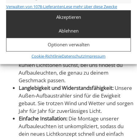
Verwalten von 1078-Lieferanten
Lese mehr über diese Zwecke
Energieeffizienz trifft auf Stil:
Unsere LED-
Akzeptieren
Aufbaustrahler sind sowohl energieeffizient als
auch in einer Vielzahl von Stilen erhältlich. Von
Ablehnen
modernen bis hin zu klassischen Designs – finde
die perfekte Ergänzung für deinen
Optionen verwalten
Außenbereich.
Cookie-Richtlinie
Datenschutz
Impressum
Vielfalt in Farbe:
Ob du nach warmen oder
kühlen Lichttönen suchst, bei uns findest du
Aufbauleuchten, die genau zu deinem
Geschmack passen.
Langlebigkeit und Widerstandsfähigkeit:
Unsere
Außen-Aufbaustrahler sind für die Ewigkeit
gebaut. Sie trotzen Wind und Wetter und sorgen
Jahr für Jahr für zuverlässiges Licht.
Einfache Installation:
Die Montage unserer
Aufbauleuchten ist unkompliziert, sodass du
dein neues Lichtkonzept schnell und einfach