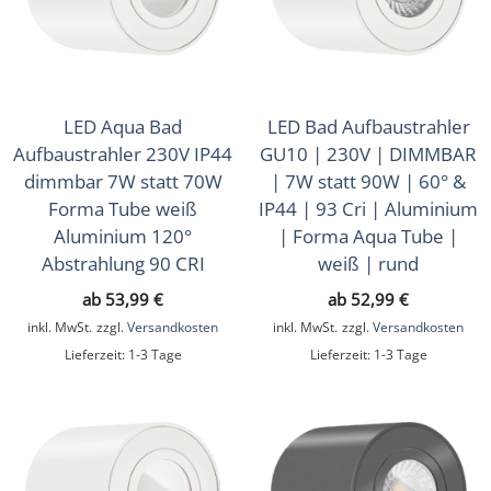
Ein- & Aufbaurahmen
(112)
LED-Leuchtmittel
(31)
LED Aqua Bad
LED Bad Aufbaustrahler
Lichtsteuerung
(226)
Aufbaustrahler 230V IP44
GU10 | 230V | DIMMBAR
dimmbar 7W statt 70W
| 7W statt 90W | 60° &
Smart Home
(595)
Forma Tube weiß
IP44 | 93 Cri | Aluminium
Aluminium 120°
| Forma Aqua Tube |
Zubehör
(43)
Abstrahlung 90 CRI
weiß | rund
Sale
(16)
ab
53,99
€
ab
52,99
€
inkl. MwSt.
zzgl.
Versandkosten
inkl. MwSt.
zzgl.
Versandkosten
Musterkoffer
(4)
Lieferzeit:
1-3 Tage
Lieferzeit:
1-3 Tage
Geschenkgutscheine
(1)