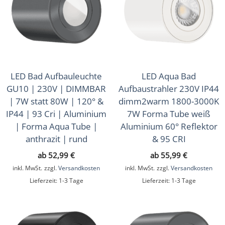
LED Bad Aufbauleuchte
LED Aqua Bad
GU10 | 230V | DIMMBAR
Aufbaustrahler 230V IP44
| 7W statt 80W | 120° &
dimm2warm 1800-3000K
IP44 | 93 Cri | Aluminium
7W Forma Tube weiß
| Forma Aqua Tube |
Aluminium 60° Reflektor
anthrazit | rund
& 95 CRI
ab
52,99
€
ab
55,99
€
inkl. MwSt.
zzgl.
Versandkosten
inkl. MwSt.
zzgl.
Versandkosten
Lieferzeit:
1-3 Tage
Lieferzeit:
1-3 Tage