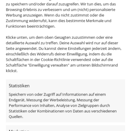
IP44
zu speichern und/oder darauf zuzugreifen. Wir tun dies, um das
ab
48,99
€
Browsing-Erlebnis zu verbessern und um (nicht) personalisierte
ab
52,99
€
inkl. MwSt.
zzgl.
Versandkosten
Werbung anzuzeigen. Wenn du nicht zustimmst oder die
Zustimmung widerrufst, kann dies bestimmte Merkmale und
inkl. MwSt.
zzgl.
Versandkosten
Lieferzeit:
1-3 Tage
Funktionen beeinträchtigen.
Lieferzeit:
1-3 Tage
Klicke unten, um dem oben Gesagten zuzustimmen oder eine
detaillierte Auswahl zu treffen. Deine Auswahl wird nur auf dieser
Seite angewendet. Du kannst deine Einstellungen jederzeit ändern,
1
2
3
→
einschließlich des Widerrufs deiner Einwilligung, indem du die
Schaltflächen in der Cookie-Richtlinie verwendest oder auf die
Schaltfläche "Einwilligung verwalten" am unteren Bildschirmrand
klickst.
Aufbaustrahler für Außen bei
Statistiken
Luxvenum
Speichern von oder Zugriff auf Informationen auf einem
Endgerät, Messung der Werbeleistung, Messung der
Unsere Auswahl an Aufbauleuchten für den
Performance von Inhalten, Analyse von Zielgruppen durch
Außenbereich bietet eine beeindruckende Vielfalt, um
Statistiken oder Kombinationen von Daten aus verschiedenen
Quellen.
jeden Außenraum zu erhellen und zu transformieren.
Von LED-Aufbauleuchten bis hin zu stilvollen Strahlern