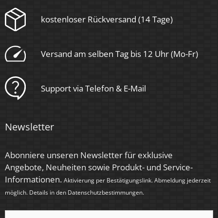
Rund
kostenloser Rückversand (14 Tage)
Schaltzyklen
> 15.000
Versand am selben Tag bis 12 Uhr (Mo-Fr)
Anlaufzeit
< 1,00 Sek.
Support via Telefon & E-Mail
Zündzeit
< 0,5 Sek.
Newsletter
Farbe
Abonniere unseren Newsletter für exklusive
Anthrazit, Chrom – poliert, Eisen – gebürstet,
Angebote, Neuheiten sowie Produkt- und Service-
Schwarz, Silber – gebürstet, Silber – matt, Weiß
Informationen.
Aktivierung per Bestätigungslink. Abmeldung jederzeit
Tube-Farbe
möglich. Details in den
Datenschutzbestimmungen
.
Weiß