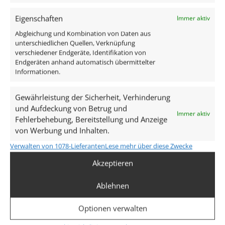
Forma Tube Aufbaustrahler
Forma Einbaurahmen/Blende IP44
Eigenschaften
Immer aktiv
230V LED Modul 7W dimm2warm 1800-3000K
Abgleichung und Kombination von Daten aus
unterschiedlichen Quellen, Verknüpfung
Technische Daten
verschiedener Endgeräte, Identifikation von
Endgeräten anhand automatisch übermittelter
Informationen.
Gesamtmaße
Gewährleistung der Sicherheit, Verhinderung
90×88mm
und Aufdeckung von Betrug und
Immer aktiv
Fehlerbehebung, Bereitstellung und Anzeige
Spannung (V)
von Werbung und Inhalten.
AC 230V
Verwalten von 1078-Lieferanten
Lese mehr über diese Zwecke
Leistung (W)
Akzeptieren
7W
Ablehnen
Glühbirnenersatz
Optionen verwalten
50W