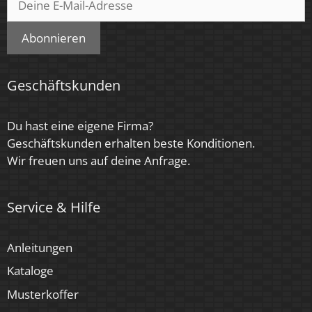
Farbkonsistenz
Abonnieren
< 6 SDCM
Energieeffizienzklasse
Geschäftskunden
G
Herstellergarantie
Du hast eine eigene Firma?
Geschäftskunden erhalten beste Konditionen.
4 Jahre
Wir freuen uns auf deine Anfrage.
Marke / Hersteller
Luxvenum
Service & Hilfe
Anleitungen
Kataloge
Musterkoffer