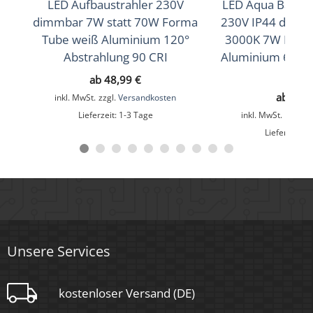
Schutzklasse (IP)
LED Aufbaustrahler 230V
LED Aqua Bad Au
dimmbar 7W statt 70W Forma
230V IP44 dimm
IP44
Tube weiß Aluminium 120°
3000K 7W Form
Mittlere Lebensdauer
Abstrahlung 90 CRI
Aluminium 60° R
CRI
35.000 Std.
ab
48,99
€
ab
55,
inkl. MwSt.
zzgl.
Versandkosten
Schwenkbar
Lieferzeit:
1-3 Tage
inkl. MwSt.
zzgl.
V
Nein
Lieferzeit:
1
Material
Aluminium, Glas
Sockel
Unsere Services
Ultraflach
kostenloser Versand (DE)
Form