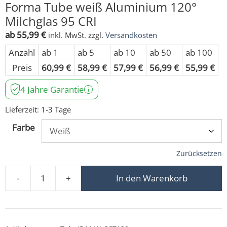
Forma Tube weiß Aluminium 120°
Milchglas 95 CRI
ab
55,99
€
inkl. MwSt.
zzgl.
Versandkosten
Anzahl
ab 1
ab 5
ab 10
ab 50
ab 100
Preis
60,99
€
58,99
€
57,99
€
56,99
€
55,99
€
4 Jahre Garantie
Lieferzeit:
1-3 Tage
Farbe
Zurücksetzen
-
+
In den Warenkorb
LED Aqua Bad Aufbauleuchte 230V IP44 dimm2warm 18