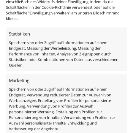
einschließlich des Widerrufs deiner Einwilligung, indem du die
Schaltflächen in der Cookie-Richtlinie verwendest oder auf die
Schaltfläche "Einwilligung verwalten" am unteren Bildschirmrand
Passendes Zubehör:
klickst.
DALI Dimmaktor
Statistiken
Funkdimmer
Speichern von oder Zugriff auf Informationen auf einem
Zigbee / Philips Hue
Endgerät, Messung der Werbeleistung, Messung der
Performance von Inhalten, Analyse von Zielgruppen durch
Im Lieferumfang ist der komplette Aufbaustrahler
Statistiken oder Kombinationen von Daten aus verschiedenen
Quellen.
samt Leuchtmittel enthalten um diesen direkt an 230V
anschließen zu können.
Das Leuchtmittel sieht mit
Marketing
seiner Milchglasfront, nicht nur sehr edel aus, da man
die einzelnen LEDs nicht sieht, sondern eignet sich
Speichern von oder Zugriff auf Informationen auf einem
Endgerät, Verwendung reduzierter Daten zur Auswahl von
auch durch seinen großen Abstrahlwinkel von 120°
Werbeanzeigen, Erstellung von Profilen für personalisierte
ideal zur allgemeinen Raumausleuchtung.
Werbung, Verwendung von Profilen zur Auswahl
personalisierter Werbung, Erstellung von Profilen zur
Personalisierung von Inhalten, Verwendung von Profilen zur
Lieferumfang:
Auswahl personalisierter Inhalte, Entwicklung und
Verbesserung der Angebote.