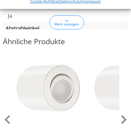
Cookie-Richtlinie
Datenschutz
Impressum
Dimmbarkeit
Ja
Mehr anzeigen
Abstrahlwinkel
Ähnliche Produkte
120° Milchglas
Lichtstrom (Lumen)
380lm
Lichtfarbtemperatur (K)
1800–3000K D2W (Dim-to-Warm)
Farbwiedergabe (CRI / Ra)
95