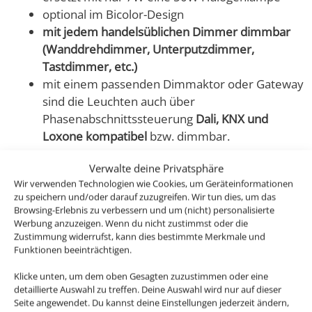
optional im Bicolor-Design
mit jedem handelsüblichen Dimmer dimmbar
(Wanddrehdimmer, Unterputzdimmer,
Tastdimmer, etc.)
mit einem passenden Dimmaktor oder Gateway
sind die Leuchten auch über
Phasenabschnittssteuerung
Dali, KNX und
Loxone kompatibel
bzw. dimmbar.
Verwalte deine Privatsphäre
Unsere Aufbauleuchten unterscheiden sich nicht nur
Wir verwenden Technologien wie Cookies, um Geräteinformationen
im Design, sondern heben sich auch erheblich von der
zu speichern und/oder darauf zuzugreifen. Wir tun dies, um das
Verarbeitungsqualität anderer Anbieter ab. Wir
Browsing-Erlebnis zu verbessern und um (nicht) personalisierte
verarbeiten auch hier nur reinstes CNC-gefrästes Voll-
Werbung anzuzeigen. Wenn du nicht zustimmst oder die
Zustimmung widerrufst, kann dies bestimmte Merkmale und
Aluminium, die Strahler werden zudem nicht mit einer
Funktionen beeinträchtigen.
unschönen Verschraubung an der Decke befestigt. Bei
uns wird ein ebenfalls CNC-gefrästes Feingewinde an
Klicke unten, um dem oben Gesagten zuzustimmen oder eine
detaillierte Auswahl zu treffen. Deine Auswahl wird nur auf dieser
der Decke befestigt, so das der Aufbaustrahler dann
Seite angewendet. Du kannst deine Einstellungen jederzeit ändern,
nur noch draufgeschraubt werden muss.