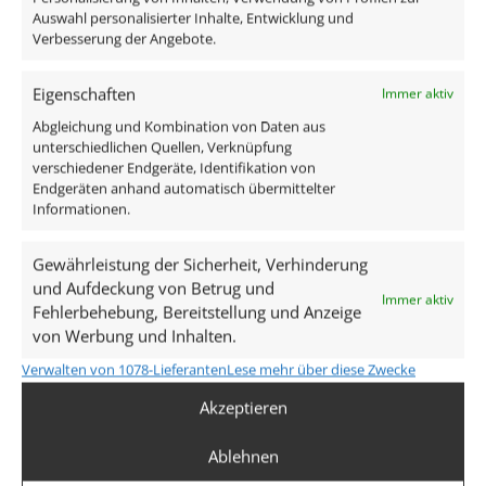
Auswahl personalisierter Inhalte, Entwicklung und
Informationen.
Aktivierung per Bestätigungslink. Abmeldung jederzeit
Verbesserung der Angebote.
möglich. Details in den
Datenschutzbestimmungen
.
Eigenschaften
Immer aktiv
Abgleichung und Kombination von Daten aus
unterschiedlichen Quellen, Verknüpfung
Abonnieren
verschiedener Endgeräte, Identifikation von
Endgeräten anhand automatisch übermittelter
Informationen.
Geschäftskunden
Gewährleistung der Sicherheit, Verhinderung
und Aufdeckung von Betrug und
Immer aktiv
Du hast eine eigene Firma?
Fehlerbehebung, Bereitstellung und Anzeige
Geschäftskunden erhalten beste Konditionen.
von Werbung und Inhalten.
Wir freuen uns auf deine Anfrage.
Verwalten von 1078-Lieferanten
Lese mehr über diese Zwecke
Akzeptieren
Service & Hilfe
Ablehnen