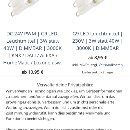
Lichtsteuerung
(226)
Smart Home
(595)
DC 24V PWM | G9 LED-
G9 LED-Leuchtmittel |
Zubehör
(43)
Leuchtmittel | 3W statt
230V | 3W statt 40W |
Sale
40W | DIMMBAR | 3000K
3000K | DIMMBAR
(16)
| KNX / DALI / ALEXA /
ab
8,95
€
Musterkoffer
(4)
HomeMatic / Loxone usw.
inkl. MwSt.
zzgl.
Versandkosten
Geschenkgutscheine
ab
10,95
€
Lieferzeit:
1-3 Tage
(1)
inkl. MwSt.
zzgl.
Versandkosten
Verwalte deine Privatsphäre
Lieferzeit:
1-3 Tage
Wir verwenden Technologien wie Cookies, um Geräteinformationen
zu speichern und/oder darauf zuzugreifen. Wir tun dies, um das
Browsing-Erlebnis zu verbessern und um (nicht) personalisierte
Werbung anzuzeigen. Wenn du nicht zustimmst oder die
Zustimmung widerrufst, kann dies bestimmte Merkmale und
Funktionen beeinträchtigen.
Klicke unten, um dem oben Gesagten zuzustimmen oder eine