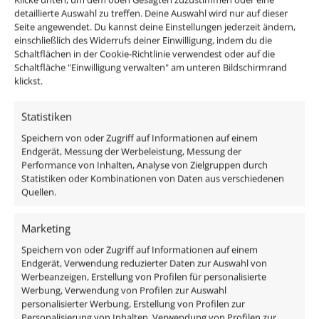
Unsere Services
detaillierte Auswahl zu treffen. Deine Auswahl wird nur auf dieser
Seite angewendet. Du kannst deine Einstellungen jederzeit ändern,
einschließlich des Widerrufs deiner Einwilligung, indem du die
kostenloser Versand (DE)
Schaltflächen in der Cookie-Richtlinie verwendest oder auf die
Schaltfläche "Einwilligung verwalten" am unteren Bildschirmrand
klickst.
kostenloser Rückversand (14 Tage)
Statistiken
Speichern von oder Zugriff auf Informationen auf einem
Versand am selben Tag bis 12 Uhr (Mo-Fr)
Endgerät, Messung der Werbeleistung, Messung der
Performance von Inhalten, Analyse von Zielgruppen durch
Statistiken oder Kombinationen von Daten aus verschiedenen
Quellen.
Support via Telefon & E-Mail
Marketing
Speichern von oder Zugriff auf Informationen auf einem
Newsletter
Endgerät, Verwendung reduzierter Daten zur Auswahl von
Werbeanzeigen, Erstellung von Profilen für personalisierte
Werbung, Verwendung von Profilen zur Auswahl
Abonniere unseren Newsletter für exklusive
personalisierter Werbung, Erstellung von Profilen zur
Angebote, Neuheiten sowie Produkt- und Service-
Personalisierung von Inhalten, Verwendung von Profilen zur