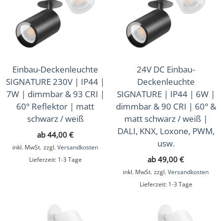
Deckenleuchten
(10)
Einbau-Deckenleuchten
(5)
Wege- & Pollerleuchten
(4)
Ein- & Aufbaurahmen
Einbau-Deckenleuchte
24V DC Einbau-
(112)
SIGNATURE 230V | IP44 |
Deckenleuchte
LED-Leuchtmittel
(31)
7W | dimmbar & 93 CRI |
SIGNATURE | IP44 | 6W |
60° Reflektor | matt
dimmbar & 90 CRI | 60° &
Lichtsteuerung
(226)
schwarz / weiß
matt schwarz / weiß |
DALI, KNX, Loxone, PWM,
Smart Home
(595)
ab
44,00
€
usw.
inkl. MwSt.
zzgl.
Versandkosten
Zubehör
(43)
ab
49,00
€
Lieferzeit:
1-3 Tage
inkl. MwSt.
zzgl.
Versandkosten
Sale
(16)
Lieferzeit:
1-3 Tage
Musterkoffer
(4)
Geschenkgutscheine
(1)