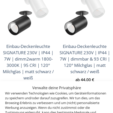
Einbau-Deckenleuchte
Einbau-Deckenleuchte
SIGNATURE 230V | IP44 |
SIGNATURE 230V | IP44 |
7W | dimm2warm 1800-
7W | dimmbar & 93 CRI |
3000K | 95 CRI | 120°
120° Milchglas | matt
Milchglas | matt schwarz /
schwarz / weiß
weiß
ab
44,00
€
ab
46,00
€
inkl. MwSt.
zzgl.
Versandkosten
Verwalte deine Privatsphäre
inkl. MwSt.
zzgl.
Versandkosten
Lieferzeit:
1-3 Tage
Wir verwenden Technologien wie Cookies, um Geräteinformationen
zu speichern und/oder darauf zuzugreifen. Wir tun dies, um das
Lieferzeit:
1-3 Tage
Browsing-Erlebnis zu verbessern und um (nicht) personalisierte
Werbung anzuzeigen. Wenn du nicht zustimmst oder die
Zustimmung widerrufst, kann dies bestimmte Merkmale und