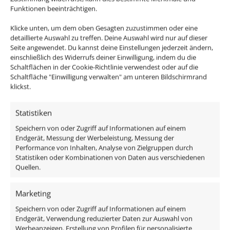
Funktionen beeinträchtigen.
Klicke unten, um dem oben Gesagten zuzustimmen oder eine
detaillierte Auswahl zu treffen. Deine Auswahl wird nur auf dieser
Seite angewendet. Du kannst deine Einstellungen jederzeit ändern,
einschließlich des Widerrufs deiner Einwilligung, indem du die
Schaltflächen in der Cookie-Richtlinie verwendest oder auf die
Schaltfläche "Einwilligung verwalten" am unteren Bildschirmrand
klickst.
Einbau-Deckenleuchte
Statistiken
SIGNATURE 230V | IP44 |
7W | dimm2warm 1800-
Speichern von oder Zugriff auf Informationen auf einem
Endgerät, Messung der Werbeleistung, Messung der
3000K | 95 CRI | 60°
Performance von Inhalten, Analyse von Zielgruppen durch
Reflektor | matt schwarz /
Statistiken oder Kombinationen von Daten aus verschiedenen
weiß
Quellen.
ab
46,00
€
Marketing
inkl. MwSt.
zzgl.
Versandkosten
Speichern von oder Zugriff auf Informationen auf einem
Lieferzeit:
1-3 Tage
Endgerät, Verwendung reduzierter Daten zur Auswahl von
Werbeanzeigen, Erstellung von Profilen für personalisierte