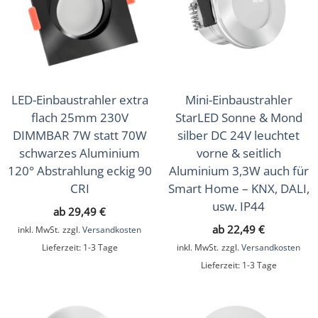
Aufbauleuchten
(90)
Deckenleuchten
(64)
Wandleuchten
(34)
Hänge- & Pendelleuchten
(76)
LED-Einbaustrahler extra
Mini-Einbaustrahler
Tisch- & Stehleuchten
flach 25mm 230V
StarLED Sonne & Mond
(12)
DIMMBAR 7W statt 70W
silber DC 24V leuchtet
Außenbeleuchtung
schwarzes Aluminium
vorne & seitlich
(389)
120° Abstrahlung eckig 90
Aluminium 3,3W auch für
Ein- & Aufbaurahmen
(112)
CRI
Smart Home – KNX, DALI,
usw. IP44
LED-Leuchtmittel
ab
29,49
€
(31)
ab
22,49
€
inkl. MwSt.
zzgl.
Versandkosten
Lichtsteuerung
(226)
Lieferzeit:
1-3 Tage
inkl. MwSt.
zzgl.
Versandkosten
Lieferzeit:
1-3 Tage
Smart Home
(595)
Zubehör
(43)