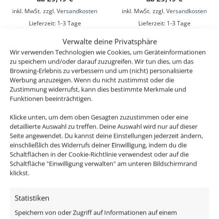
inkl. MwSt.
zzgl.
Versandkosten
inkl. MwSt.
zzgl.
Versandkosten
Lieferzeit:
1-3 Tage
Lieferzeit:
1-3 Tage
Verwalte deine Privatsphäre
Wir verwenden Technologien wie Cookies, um Geräteinformationen
zu speichern und/oder darauf zuzugreifen. Wir tun dies, um das
Browsing-Erlebnis zu verbessern und um (nicht) personalisierte
Werbung anzuzeigen. Wenn du nicht zustimmst oder die
Zustimmung widerrufst, kann dies bestimmte Merkmale und
Funktionen beeinträchtigen.
Klicke unten, um dem oben Gesagten zuzustimmen oder eine
detaillierte Auswahl zu treffen. Deine Auswahl wird nur auf dieser
Seite angewendet. Du kannst deine Einstellungen jederzeit ändern,
einschließlich des Widerrufs deiner Einwilligung, indem du die
Mini-Einbaustrahler
Smart Home 24V Bad
Schaltflächen in der Cookie-Richtlinie verwendest oder auf die
StarLED Sonne & Mond
LED-Einbaustrahler rund |
Schaltfläche "Einwilligung verwalten" am unteren Bildschirmrand
anthrazit DC 24V leuchtet
25mm & 6W | Alu weiß |
klickst.
vorne & seitlich
120° & IP44 | KNX, DALI,
Aluminium 3,3W auch für
Statistiken
ZIGBEE, ECHO, Loxone,
Smart Home – KNX, DALI,
GOOGLE, 1-10V, HUE
Speichern von oder Zugriff auf Informationen auf einem