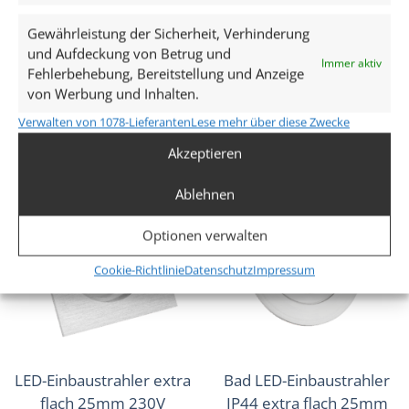
Aluminium 120°
weiß rund | 120° | KNX,
Abstrahlung rund 90 CRI
DALI, ZIGBEE, ECHO,
Gewährleistung der Sicherheit, Verhinderung
Loxone, GOOGLE, 1-10V,
und Aufdeckung von Betrug und
ab
28,49
€
Immer aktiv
HUE
Fehlerbehebung, Bereitstellung und Anzeige
inkl. MwSt.
zzgl.
Versandkosten
von Werbung und Inhalten.
ab
42,99
€
Lieferzeit:
1-3 Tage
Verwalten von 1078-Lieferanten
Lese mehr über diese Zwecke
inkl. MwSt.
zzgl.
Versandkosten
Lieferzeit:
1-3 Tage
Akzeptieren
Ablehnen
Optionen verwalten
Cookie-Richtlinie
Datenschutz
Impressum
LED-Einbaustrahler extra
Bad LED-Einbaustrahler
flach 25mm 230V
IP44 extra flach 25mm