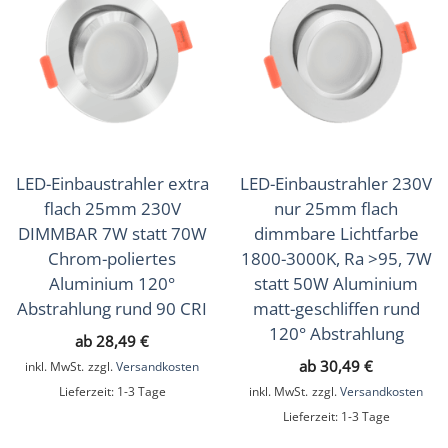
Sale
(16)
Musterkoffer
(4)
Geschenkgutscheine
(1)
LED-Einbaustrahler extra
LED-Einbaustrahler 230V
flach 25mm 230V
nur 25mm flach
DIMMBAR 7W statt 70W
dimmbare Lichtfarbe
Chrom-poliertes
1800-3000K, Ra >95, 7W
Aluminium 120°
statt 50W Aluminium
Abstrahlung rund 90 CRI
matt-geschliffen rund
120° Abstrahlung
ab
28,49
€
ab
30,49
€
inkl. MwSt.
zzgl.
Versandkosten
Lieferzeit:
1-3 Tage
inkl. MwSt.
zzgl.
Versandkosten
Lieferzeit:
1-3 Tage