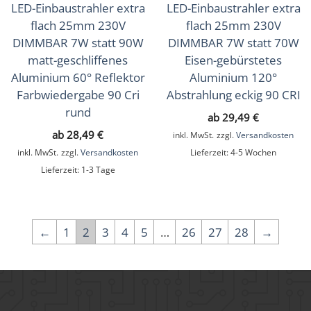
LED-Einbaustrahler extra
LED-Einbaustrahler extra
flach 25mm 230V
flach 25mm 230V
DIMMBAR 7W statt 90W
DIMMBAR 7W statt 70W
matt-geschliffenes
Eisen-gebürstetes
Aluminium 60° Reflektor
Aluminium 120°
Farbwiedergabe 90 Cri
Abstrahlung eckig 90 CRI
rund
ab
29,49
€
ab
28,49
€
inkl. MwSt.
zzgl.
Versandkosten
inkl. MwSt.
zzgl.
Versandkosten
Lieferzeit:
4-5 Wochen
Lieferzeit:
1-3 Tage
←
1
2
3
4
5
…
26
27
28
→