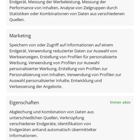
Endgerät, Messung der Werbeleistung, Messung der
usw. IP44
ab
35,49
€
Performance von Inhalten, Analyse von Zielgruppen durch
ab
22,49
€
inkl. MwSt.
zzgl.
Versandkosten
Statistiken oder Kombinationen von Daten aus verschiedenen
Quellen.
inkl. MwSt.
zzgl.
Versandkosten
Lieferzeit:
1-3 Tage
Lieferzeit:
1-3 Tage
Marketing
Speichern von oder Zugriff auf Informationen auf einem
Endgerät, Verwendung reduzierter Daten zur Auswahl von
Werbeanzeigen, Erstellung von Profilen für personalisierte
Werbung, Verwendung von Profilen zur Auswahl
personalisierter Werbung, Erstellung von Profilen zur
Personalisierung von Inhalten, Verwendung von Profilen zur
Auswahl personalisierter Inhalte, Entwicklung und
Verbesserung der Angebote.
Eigenschaften
Immer aktiv
LED-Einbaustrahler extra
24V Einbaustrahler |
Abgleichung und Kombination von Daten aus
flach 25mm 230V
Tunable White 2700-
unterschiedlichen Quellen, Verknüpfung
verschiedener Endgeräte, Identifikation von
DIMMBAR 7W statt 70W
5700K | 9W &
Endgeräten anhand automatisch übermittelter
Bronze-gebürstetes
Vollspektrum CRI 98 |
Informationen.