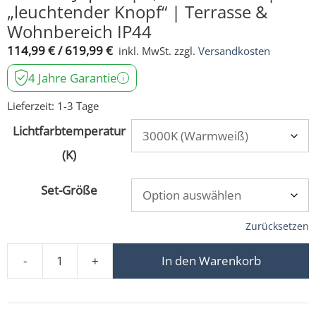
„leuchtender Knopf“ | Terrasse &
Wohnbereich IP44
114,99
€
/
619,99
€
inkl. MwSt.
zzgl.
Versandkosten
4 Jahre Garantie
Lieferzeit:
1-3 Tage
Lichtfarbtemperatur
(K)
Set-Größe
Zurücksetzen
-
+
In den Warenkorb
230V Alexa-Set | Mini-Einbaustrahler StarLED Jupiter |