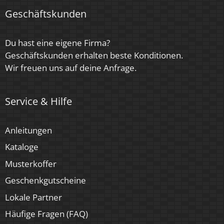
Energieeffizienzklasse
Geschäftskunden
G
Marke / Hersteller
Du hast eine eigene Firma?
Geschäftskunden erhalten beste Konditionen.
Luxvenum
Wir freuen uns auf deine Anfrage.
Herstellergarantie
4 Jahre
Service & Hilfe
Für Möbeleinbau geeignet
Anleitungen
Ja
Kataloge
Musterkoffer
Geschenkgutscheine
Lokale Partner
Häufige Fragen (FAQ)