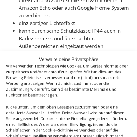
direkt an 230V anzuschließen & mit deinem
Amazon Echo oder auch Google Home System
zu verbinden.
einzigartiger Lichteffekt
kann durch seine Schutzklasse IP44 auch in
Badezimmern und überdachten
Außenbereichen eingebaut werden
sehr flach, nur 26,5mm Einbautiefe & 34-68mm
Verwalte deine Privatsphäre
Durchmesser Lochausschnitt
Wir verwenden Technologien wie Cookies, um Geräteinformationen
dimmbar 10-100% der Lichtleistung, bei einer
zu speichern und/oder darauf zuzugreifen. Wir tun dies, um das
hohen Farbwiedergabe von 90 Cri
Browsing-Erlebnis zu verbessern und um (nicht) personalisierte
Werbung anzuzeigen. Wenn du nicht zustimmst oder die
großer Abstrahlwinkel von 100
°
Zustimmung widerrufst, kann dies bestimmte Merkmale und
3,3W statt vergleichbarer 25W Halogenlampe
Funktionen beeinträchtigen.
einfache Montage und individuelle
Zusammenstellung: Einfach deine gewünschte
Klicke unten, um dem oben Gesagten zuzustimmen oder eine
detaillierte Auswahl zu treffen. Deine Auswahl wird nur auf dieser
und benötigte Setgröße & Lichtfarbe oben
Seite angewendet. Du kannst deine Einstellungen jederzeit ändern,
auswählen
einschließlich des Widerrufs deiner Einwilligung, indem du die
Schaltflächen in der Cookie-Richtlinie verwendest oder auf die
Schaltfläche "Einwilligung verwalten" am unteren Bildschirmrand