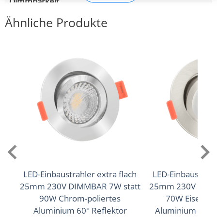
Dimmbarkeit
Ja
Ähnliche Produkte
Abstrahlwinkel
100° Linse
Lichtstrom (Lumen)
150lm
Lichtfarbtemperatur (K)
2700K (Warmweiß), 3000K (Warmweiß), 4000K
(Neutralweiß)
LED-Einbaustrahler extra flach
LED-Einbaustrahle
Farbwiedergabe (CRI / Ra)
25mm 230V DIMMBAR 7W statt
25mm 230V DIMM
90W Chrom-poliertes
70W Eisen-ge
90
Aluminium 60° Reflektor
Aluminium 120°