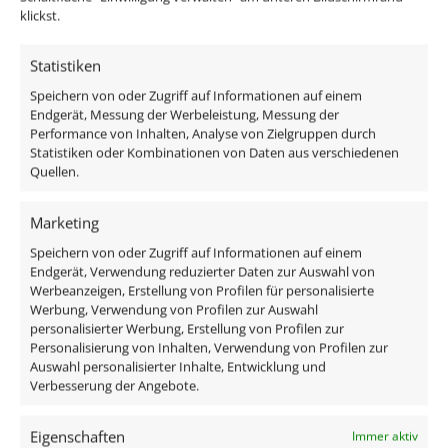
Maße Smart Home Modul: 5,3 x 3 x 1 cm
klickst.
Maße Trafo:
Statistiken
Speichern von oder Zugriff auf Informationen auf einem
ab 3er-Set -> 11,5 x 3,3 x 2,5 cm
Endgerät, Messung der Werbeleistung, Messung der
Performance von Inhalten, Analyse von Zielgruppen durch
ab 7er-Set -> 15,5 x 4 x 3,2 cm
Statistiken oder Kombinationen von Daten aus verschiedenen
Quellen.
ab 21er-Set -> 18,6 x 4,8 x 3,7 cm
Marketing
Speichern von oder Zugriff auf Informationen auf einem
Endgerät, Verwendung reduzierter Daten zur Auswahl von
Werbeanzeigen, Erstellung von Profilen für personalisierte
Lieferumfang:
Werbung, Verwendung von Profilen zur Auswahl
personalisierter Werbung, Erstellung von Profilen zur
Personalisierung von Inhalten, Verwendung von Profilen zur
StarLED Jupiter (Anzahl bitte oben auswählen)
Auswahl personalisierter Inhalte, Entwicklung und
1x Trafo
Verbesserung der Angebote.
1x Alexa Smart Home Modul
Eigenschaften
Immer aktiv