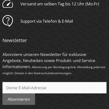
Versand am selben Tag bis 12 Uhr (Mo-Fr)
Rund
Schaltzyklen
Support via Telefon & E-Mail
> 15.000
Anlaufzeit
Newsletter
< 1,00 Sek.
Zündzeit
Abonniere unseren Newsletter für exklusive
Angebote, Neuheiten sowie Produkt- und Service-
< 0,5 Sek.
Informationen.
Aktivierung per Bestätigungslink. Abmeldung jederzeit
Farbe
möglich. Details in den
Datenschutzbestimmungen
.
Klar
Farbkonsistenz
Abonnieren
< 6 SDCM