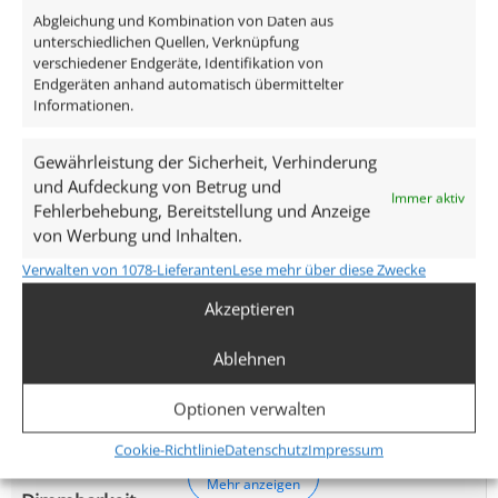
Technische Daten
Abgleichung und Kombination von Daten aus
unterschiedlichen Quellen, Verknüpfung
verschiedener Endgeräte, Identifikation von
Gesamtmaße
Endgeräten anhand automatisch übermittelter
Informationen.
40×35mm
Lochausschnitt Ø
Gewährleistung der Sicherheit, Verhinderung
und Aufdeckung von Betrug und
34–68mm
Immer aktiv
Fehlerbehebung, Bereitstellung und Anzeige
von Werbung und Inhalten.
Spannung (V)
Verwalten von 1078-Lieferanten
Lese mehr über diese Zwecke
AC 230V
Akzeptieren
Leistung (W)
Ablehnen
3,3W
Optionen verwalten
Glühbirnenersatz
Cookie-Richtlinie
Datenschutz
Impressum
25W
Mehr anzeigen