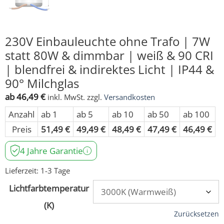
230V Einbauleuchte ohne Trafo | 7W
statt 80W & dimmbar | weiß & 90 CRI
| blendfrei & indirektes Licht | IP44 &
90° Milchglas
ab
46,49
€
inkl. MwSt.
zzgl.
Versandkosten
Anzahl
ab 1
ab 5
ab 10
ab 50
ab 100
Preis
51,49
€
49,49
€
48,49
€
47,49
€
46,49
€
4 Jahre Garantie
Lieferzeit:
1-3 Tage
Lichtfarbtemperatur
(K)
Zurücksetzen