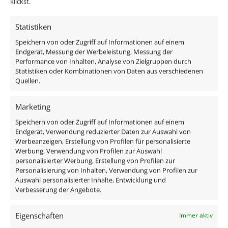
klickst.
DALI Dimmaktor
Funkdimmer
Statistiken
Zigbee / Philips Hue
Speichern von oder Zugriff auf Informationen auf einem
Endgerät, Messung der Werbeleistung, Messung der
Performance von Inhalten, Analyse von Zielgruppen durch
Statistiken oder Kombinationen von Daten aus verschiedenen
Quellen.
Das enthaltene Leuchtmittel verfügt über edles
Milchglas, ist austauschbar und ist direkt
Marketing
anschlussfertig an 230V, da alle benötigten
Speichern von oder Zugriff auf Informationen auf einem
Komponenten im Lieferumfang enthalten sind:
Endgerät, Verwendung reduzierter Daten zur Auswahl von
Werbeanzeigen, Erstellung von Profilen für personalisierte
Werbung, Verwendung von Profilen zur Auswahl
1x Forma-Inside Aluminium Einbaurahmen matt
personalisierter Werbung, Erstellung von Profilen zur
weiß
Personalisierung von Inhalten, Verwendung von Profilen zur
1x 230V AC LED Modul 7W dimmbar
Auswahl personalisierter Inhalte, Entwicklung und
Verbesserung der Angebote.
Technische Daten
Eigenschaften
Immer aktiv