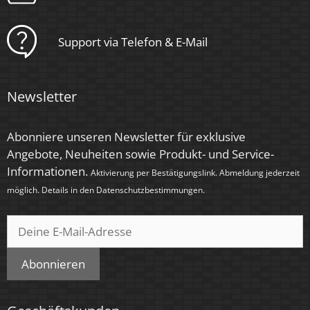
Schaltzyklen
Support via Telefon & E-Mail
> 15.000
Anlaufzeit
Newsletter
< 1,00 Sek.
Zündzeit
Abonniere unseren Newsletter für exklusive
Angebote, Neuheiten sowie Produkt- und Service-
< 0,5 Sek.
Informationen.
Aktivierung per Bestätigungslink. Abmeldung jederzeit
Farbe
möglich. Details in den
Datenschutzbestimmungen
.
Weiß
Farbkonsistenz
< 6 SDCM
Abonnieren
Energieeffizienzklasse