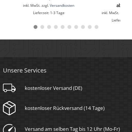
IP44
ab
33,
inkl. MwSt.
zzgl.
Versandkosten
Lieferzeit:
1-3 Tage
inkl. MwSt.
zzgl.
V
Mittlere Lebensdauer
Lieferzeit:
1
35.000 Std.
Schwenkbar
Nein
Material
Unsere Services
Aluminium, Glas
Sockel
kostenloser Versand (DE)
Ultraflach
kostenloser Rückversand (14 Tage)
Form
Versand am selben Tag bis 12 Uhr (Mo-Fr)
Rund