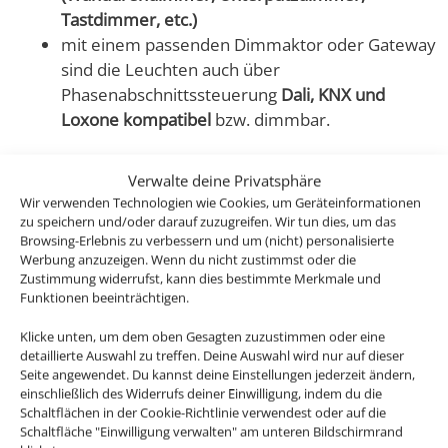
Tastdimmer, etc.)
mit einem passenden Dimmaktor oder Gateway
sind die Leuchten auch über
Phasenabschnittssteuerung
Dali, KNX und
Loxone kompatibel
bzw. dimmbar.
Verwalte deine Privatsphäre
Wir verwenden Technologien wie Cookies, um Geräteinformationen
Dieser Einbaurahmen in Schutzklasse IP44 aus der
zu speichern und/oder darauf zuzugreifen. Wir tun dies, um das
Browsing-Erlebnis zu verbessern und um (nicht) personalisierte
Forma-Inside Kollektion ist aus hochwertigstem, CNC-
Werbung anzuzeigen. Wenn du nicht zustimmst oder die
gefrästen Voll-Aluminium gefertigt.
Zustimmung widerrufst, kann dies bestimmte Merkmale und
Funktionen beeinträchtigen.
Er ist sowohl für die Deckeninstallation in
Klicke unten, um dem oben Gesagten zuzustimmen oder eine
Wohnräumen, Bädern aber auch für den überdachten
detaillierte Auswahl zu treffen. Deine Auswahl wird nur auf dieser
Außenbereich geeignet.
Seite angewendet. Du kannst deine Einstellungen jederzeit ändern,
einschließlich des Widerrufs deiner Einwilligung, indem du die
Schaltflächen in der Cookie-Richtlinie verwendest oder auf die
Passendes Zubehör:
Schaltfläche "Einwilligung verwalten" am unteren Bildschirmrand