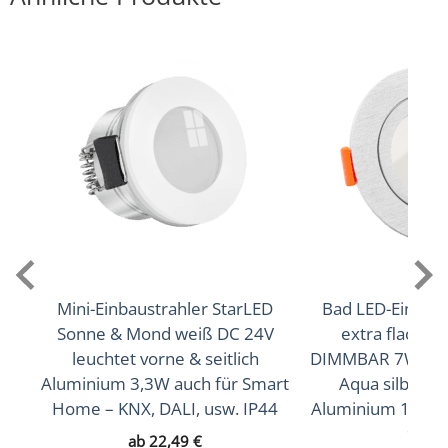
Abstrahlwinkel
90° Milchglas
Lichtstrom (Lumen)
420lm
,
440lm
(2700K (Warmweiß))
(2700K
,
460lm
(Warmweiß))
(3000K (Warmweiß))
Lichtfarbtemperatur (K)
2700K (Warmweiß), 3000K (Warmweiß), 4000K
(Neutralweiß)
Mini-Einbaustrahler StarLED
Bad LED-Einbaus
Sonne & Mond weiß DC 24V
extra flach 
Farbwiedergabe (CRI / Ra)
leuchtet vorne & seitlich
DIMMBAR 7W sta
Aluminium 3,3W auch für Smart
Aqua silber-g
90
Home – KNX, DALI, usw. IP44
Aluminium 120° M
Schutzklasse (IP)
90 C
ab
22,49
€