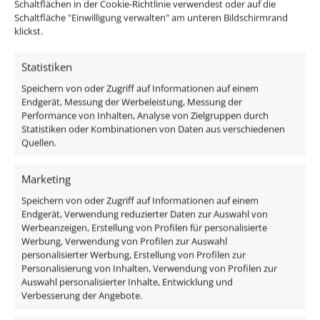
Innenring-Farbe
Schaltflächen in der Cookie-Richtlinie verwendest oder auf die
Schaltfläche "Einwilligung verwalten" am unteren Bildschirmrand
Gold
klickst.
Statistiken
Ähnliche Produkte
Speichern von oder Zugriff auf Informationen auf einem
Endgerät, Messung der Werbeleistung, Messung der
ANGEBOT: 62
Performance von Inhalten, Analyse von Zielgruppen durch
Statistiken oder Kombinationen von Daten aus verschiedenen
Quellen.
Marketing
Speichern von oder Zugriff auf Informationen auf einem
Endgerät, Verwendung reduzierter Daten zur Auswahl von
Werbeanzeigen, Erstellung von Profilen für personalisierte
Werbung, Verwendung von Profilen zur Auswahl
personalisierter Werbung, Erstellung von Profilen zur
Personalisierung von Inhalten, Verwendung von Profilen zur
Auswahl personalisierter Inhalte, Entwicklung und
10 Stück 3er WAGO Klammen,
3er-Pack Forma I
Verbesserung der Angebote.
3-Leiter
F-Ring