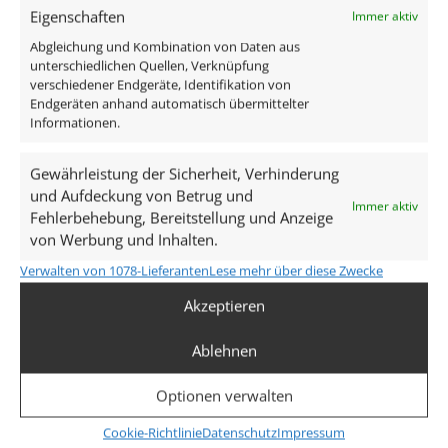
Eigenschaften
Immer aktiv
11,90
€
2,99
Abgleichung und Kombination von Daten aus
inkl. MwSt.
zzgl.
Versandkosten
inkl. MwSt.
zzgl.
V
unterschiedlichen Quellen, Verknüpfung
Lieferzeit:
1-3 Tage
Lieferzeit:
1
verschiedener Endgeräte, Identifikation von
Endgeräten anhand automatisch übermittelter
Informationen.
Gewährleistung der Sicherheit, Verhinderung
und Aufdeckung von Betrug und
Immer aktiv
Fehlerbehebung, Bereitstellung und Anzeige
von Werbung und Inhalten.
Verwalten von 1078-Lieferanten
Lese mehr über diese Zwecke
Akzeptieren
Unsere Services
Ablehnen
kostenloser Versand (DE)
Optionen verwalten
Cookie-Richtlinie
Datenschutz
Impressum