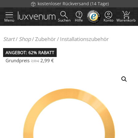
Zum
kostenloser Rückversand (14 Tage)
Inhalt
0
springen
Menü
Suchen
Hilfe
Konto
Warenkorb
Start
/
Shop
/
Zubehör
/
Installationszubehör
ANGEBOT: 62% RABATT
Grundpreis
2,99
€
7,99
€