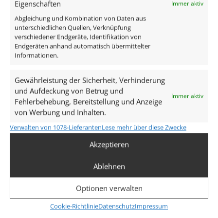
Eigenschaften
Immer aktiv
17cm schwarz / Sonderpreis
10cm anthrazit 
Abgleichung und Kombination von Daten aus
Restposten NEU!
Restposte
unterschiedlichen Quellen, Verknüpfung
verschiedener Endgeräte, Identifikation von
30,00
€
30,0
Endgeräten anhand automatisch übermittelter
inkl. MwSt.
zzgl.
Versandkosten
inkl. MwSt.
zzgl.
V
Informationen.
Lieferzeit:
1-3 Tage
Lieferzeit:
1
Gewährleistung der Sicherheit, Verhinderung
und Aufdeckung von Betrug und
Immer aktiv
Fehlerbehebung, Bereitstellung und Anzeige
von Werbung und Inhalten.
Verwalten von 1078-Lieferanten
Lese mehr über diese Zwecke
Akzeptieren
Unsere Services
Ablehnen
kostenloser Versand (DE)
Optionen verwalten
Cookie-Richtlinie
Datenschutz
Impressum
kostenloser Rückversand (14 Tage)