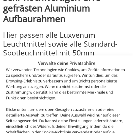
gefrästen Aluminium
Aufbaurahmen
Hier passen alle Luxvenum
Leuchtmittel sowie alle Standard-
Spotleuchmittel mit 50mm
Durchmesser wie eine GU10 anderer
Verwalte deine Privatsphäre
Hersteller hinein.
Wir verwenden Technologien wie Cookies, um Geräteinformationen
zu speichern und/oder darauf zuzugreifen. Wir tun dies, um das
Browsing-Erlebnis zu verbessern und um (nicht) personalisierte
Die Aufbaurahmen sind neu, es
Werbung anzuzeigen. Wenn du nicht zustimmst oder die
handelt sich nur um einen Ausläufer,
Zustimmung widerrufst, kann dies bestimmte Merkmale und
Funktionen beeinträchtigen.
ehemaliger Einzelpreis 54,95€ das
Klicke unten, um dem oben Gesagten zuzustimmen oder eine
Stück, jetzt zugreifen!
detaillierte Auswahl zu treffen. Deine Auswahl wird nur auf dieser
Seite angewendet. Du kannst deine Einstellungen jederzeit ändern,
Technische Daten
einschließlich des Widerrufs deiner Einwilligung, indem du die
Schaltflächen in der Cookie-Richtlinie verwendest oder auf die