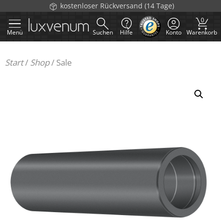
Zum
kostenloser Rückversand (14 Tage)
Inhalt
0
springen
Menü
Suchen
Hilfe
Konto
Warenkorb
Start
/
Shop
/
Sale