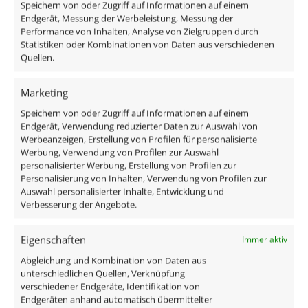
Speichern von oder Zugriff auf Informationen auf einem
Das enthaltene Leuchtmittel verfügt über edles
Endgerät, Messung der Werbeleistung, Messung der
Performance von Inhalten, Analyse von Zielgruppen durch
Milchglas, ist austauschbar und ist direkt
Statistiken oder Kombinationen von Daten aus verschiedenen
anschlussfertig an 230V, da alle benötigten
Quellen.
Komponenten im Lieferumfang enthalten sind:
Marketing
1x Forma-Inside Aluminium Einbaurahmen matt
Speichern von oder Zugriff auf Informationen auf einem
schwarz
Endgerät, Verwendung reduzierter Daten zur Auswahl von
1x LED Modul 9W dimmbar
Werbeanzeigen, Erstellung von Profilen für personalisierte
Werbung, Verwendung von Profilen zur Auswahl
personalisierter Werbung, Erstellung von Profilen zur
Technische Daten
Personalisierung von Inhalten, Verwendung von Profilen zur
Auswahl personalisierter Inhalte, Entwicklung und
Verbesserung der Angebote.
Gesamtmaße
90×90×76mm
Eigenschaften
Immer aktiv
Abgleichung und Kombination von Daten aus
Lochausschnitt Ø
unterschiedlichen Quellen, Verknüpfung
verschiedener Endgeräte, Identifikation von
65–85mm
Endgeräten anhand automatisch übermittelter