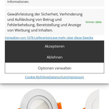
Informationen.
Spannung (V)
AC 230V
Gewährleistung der Sicherheit, Verhinderung
und Aufdeckung von Betrug und
Leistung (W)
Immer aktiv
Fehlerbehebung, Bereitstellung und Anzeige
von Werbung und Inhalten.
9W
Verwalten von 1078-Lieferanten
Lese mehr über diese Zwecke
Glühbirnenersatz
Akzeptieren
120W
Ablehnen
Mehr anzeigen
Dimmbarkeit
Ja
Optionen verwalten
Ähnliche Produkte
Cookie-Richtlinie
Datenschutz
Impressum
Abstrahlwinkel
90° Milchglas
Lichtstrom (Lumen)