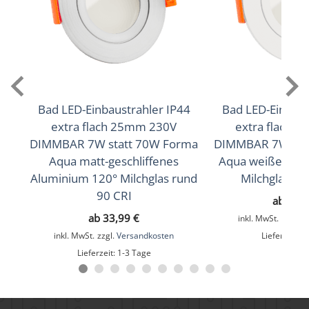
660lm
,
705lm
(2700K (Warmweiß))
(3000K
,
745lm
(Warmweiß))
(4000K (Neutralweiß))
Lichtfarbtemperatur (K)
2700K (Warmweiß), 3000K (Warmweiß), 4000K
(Neutralweiß)
Bad LED-Einbaustrahler IP44
Bad LED-Einbaus
extra flach 25mm 230V
extra flach 
Farbwiedergabe (CRI / Ra)
DIMMBAR 7W statt 70W Forma
DIMMBAR 7W sta
Aqua matt-geschliffenes
Aqua weißes Al
90
Aluminium 120° Milchglas rund
Milchglas ru
Schutzklasse (IP)
90 CRI
ab
33,
IP44
ab
33,99
€
inkl. MwSt.
zzgl.
V
inkl. MwSt.
zzgl.
Versandkosten
Lieferzeit:
1
Mittlere Lebensdauer
Lieferzeit:
1-3 Tage
35.000 Std.
Schwenkbar