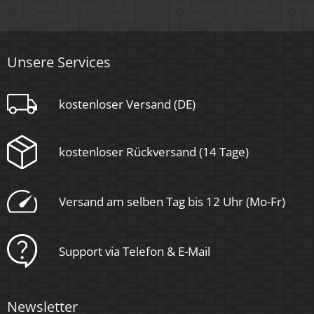
Nein
Material
Unsere Services
Aluminium, Glas
Sockel
kostenloser Versand (DE)
Ultraflach
kostenloser Rückversand (14 Tage)
Form
Versand am selben Tag bis 12 Uhr (Mo-Fr)
Rund
Schaltzyklen
Support via Telefon & E-Mail
> 15.000
Anlaufzeit
Newsletter
< 1,00 Sek.