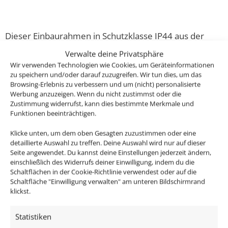
Dieser Einbaurahmen in Schutzklasse IP44 aus der
Forma-Inside Kollektion ist aus hochwertigstem, CNC-
Verwalte deine Privatsphäre
gefrästen Voll-Aluminium gefertigt.
Wir verwenden Technologien wie Cookies, um Geräteinformationen
zu speichern und/oder darauf zuzugreifen. Wir tun dies, um das
Browsing-Erlebnis zu verbessern und um (nicht) personalisierte
Er ist sowohl für die Deckeninstallation in
Werbung anzuzeigen. Wenn du nicht zustimmst oder die
Wohnräumen, Bädern aber auch für den überdachten
Zustimmung widerrufst, kann dies bestimmte Merkmale und
Außenbereich geeignet.
Funktionen beeinträchtigen.
Klicke unten, um dem oben Gesagten zuzustimmen oder eine
Passendes Zubehör:
detaillierte Auswahl zu treffen. Deine Auswahl wird nur auf dieser
Seite angewendet. Du kannst deine Einstellungen jederzeit ändern,
einschließlich des Widerrufs deiner Einwilligung, indem du die
DALI Dimmaktor
Schaltflächen in der Cookie-Richtlinie verwendest oder auf die
Funkdimmer
Schaltfläche "Einwilligung verwalten" am unteren Bildschirmrand
Zigbee / Philips Hue
klickst.
Statistiken