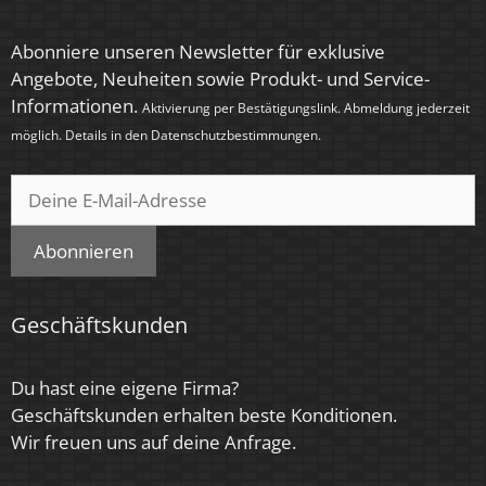
Zündzeit
Abonniere unseren Newsletter für exklusive
Angebote, Neuheiten sowie Produkt- und Service-
< 0,5 Sek.
Informationen.
Aktivierung per Bestätigungslink. Abmeldung jederzeit
Farbe
möglich. Details in den
Datenschutzbestimmungen
.
Schwarz
Farbkonsistenz
< 6 SDCM
Abonnieren
Energieeffizienzklasse
Geschäftskunden
F
Marke / Hersteller
Du hast eine eigene Firma?
Luxvenum
Geschäftskunden erhalten beste Konditionen.
Wir freuen uns auf deine Anfrage.
Herstellergarantie