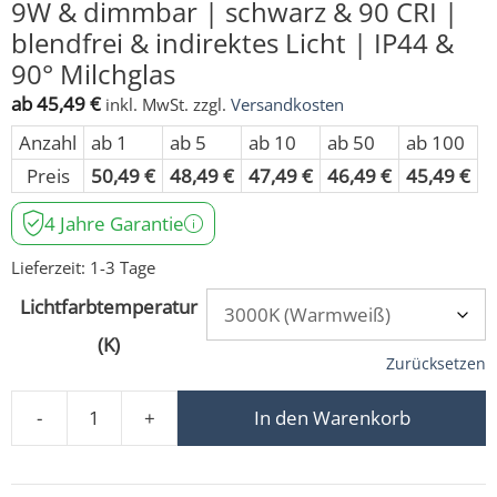
9W & dimmbar | schwarz & 90 CRI |
blendfrei & indirektes Licht | IP44 &
90° Milchglas
ab
45,49
€
inkl. MwSt.
zzgl.
Versandkosten
Anzahl
ab 1
ab 5
ab 10
ab 50
ab 100
Preis
50,49
€
48,49
€
47,49
€
46,49
€
45,49
€
4 Jahre Garantie
Lieferzeit:
1-3 Tage
Lichtfarbtemperatur
(K)
Zurücksetzen
-
+
In den Warenkorb
Forma-Inside Einbauleuchte 230V | 9W & dimmbar | schwa