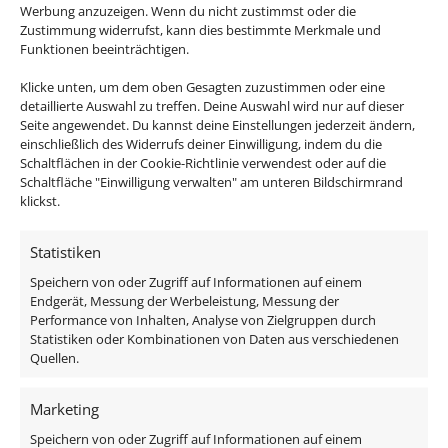
braucht?
Werbung anzuzeigen. Wenn du nicht zustimmst oder die
Zustimmung widerrufst, kann dies bestimmte Merkmale und
Funktionen beeinträchtigen.
Dann ist dieser
Klicke unten, um dem oben Gesagten zuzustimmen oder eine
Geschenkegutschein genau
detaillierte Auswahl zu treffen. Deine Auswahl wird nur auf dieser
Seite angewendet. Du kannst deine Einstellungen jederzeit ändern,
das Richtige!
einschließlich des Widerrufs deiner Einwilligung, indem du die
Schaltflächen in der Cookie-Richtlinie verwendest oder auf die
Schaltfläche "Einwilligung verwalten" am unteren Bildschirmrand
Einfach den Wunschbetrag oben auswählen
klickst.
und du bekommst innerhalb von 1-3 Tagen
nach Zahlungseingang eine Email mit einer
Statistiken
Gutscheinkarte. Auf dieser befindet sich ein
Speichern von oder Zugriff auf Informationen auf einem
Rabattcode der während dem Bestellprozess
Endgerät, Messung der Werbeleistung, Messung der
eingelöst werden kann.
Performance von Inhalten, Analyse von Zielgruppen durch
Statistiken oder Kombinationen von Daten aus verschiedenen
Technische Daten
Quellen.
Marketing
Marke / Hersteller
Speichern von oder Zugriff auf Informationen auf einem