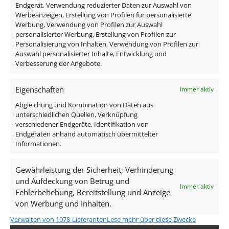
Luxvenum
Endgerät, Verwendung reduzierter Daten zur Auswahl von
Werbeanzeigen, Erstellung von Profilen für personalisierte
Werbung, Verwendung von Profilen zur Auswahl
personalisierter Werbung, Erstellung von Profilen zur
Personalisierung von Inhalten, Verwendung von Profilen zur
Auswahl personalisierter Inhalte, Entwicklung und
Verbesserung der Angebote.
Eigenschaften
Immer aktiv
Unsere Services
Abgleichung und Kombination von Daten aus
unterschiedlichen Quellen, Verknüpfung
verschiedener Endgeräte, Identifikation von
kostenloser Versand (DE)
Endgeräten anhand automatisch übermittelter
Informationen.
kostenloser Rückversand (14 Tage)
Gewährleistung der Sicherheit, Verhinderung
und Aufdeckung von Betrug und
Immer aktiv
Fehlerbehebung, Bereitstellung und Anzeige
Versand am selben Tag bis 12 Uhr (Mo-Fr)
von Werbung und Inhalten.
Verwalten von 1078-Lieferanten
Lese mehr über diese Zwecke