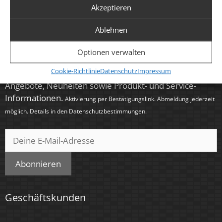
Support via Telefon & E-Mail
Akzeptieren
Ablehnen
Newsletter
Optionen verwalten
Cookie-Richtlinie
Datenschutz
Impressum
Abonniere unseren Newsletter für exklusive
Angebote, Neuheiten sowie Produkt- und Service-
Informationen.
Aktivierung per Bestätigungslink. Abmeldung jederzeit
möglich. Details in den
Datenschutzbestimmungen
.
Abonnieren
Geschäftskunden