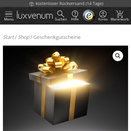
Zum
kostenloser Rückversand (14 Tage)
Inhalt
0
springen
Menü
Suchen
Hilfe
Konto
Warenkorb
Start
/
Shop
/
Geschenkgutscheine