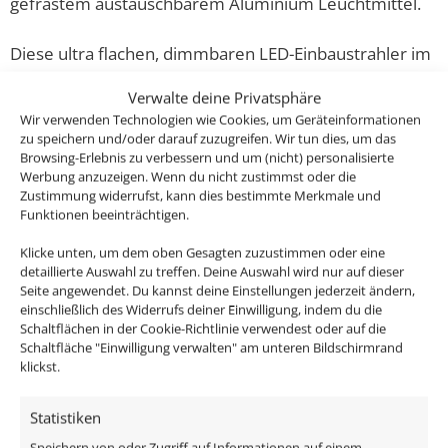
gefrästem austauschbarem Aluminium Leuchtmittel.
Diese ultra flachen, dimmbaren LED-Einbaustrahler im
Eisen-gebürsteten Design sehen nicht nur super edel &
Verwalte deine Privatsphäre
modern aus, sondern erzeugen auch ein helles und
Wir verwenden Technologien wie Cookies, um Geräteinformationen
sehr angenehmes Licht für deine Wohnräume und das
zu speichern und/oder darauf zuzugreifen. Wir tun dies, um das
mit 80-90% weniger Energieverbrauch im Gegensatz
Browsing-Erlebnis zu verbessern und um (nicht) personalisierte
Werbung anzuzeigen. Wenn du nicht zustimmst oder die
zu den alten Halogenlampen.
Zustimmung widerrufst, kann dies bestimmte Merkmale und
Funktionen beeinträchtigen.
Klicke unten, um dem oben Gesagten zuzustimmen oder eine
detaillierte Auswahl zu treffen. Deine Auswahl wird nur auf dieser
Passendes Zubehör:
Seite angewendet. Du kannst deine Einstellungen jederzeit ändern,
einschließlich des Widerrufs deiner Einwilligung, indem du die
DALI Dimmaktor
Schaltflächen in der Cookie-Richtlinie verwendest oder auf die
Schaltfläche "Einwilligung verwalten" am unteren Bildschirmrand
Funkdimmer
klickst.
Zigbee / Philips Hue
Statistiken
Speichern von oder Zugriff auf Informationen auf einem