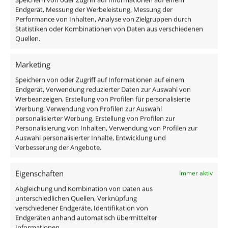
Endgerät, Messung der Werbeleistung, Messung der
Das enthaltene Leuchtmittel verfügt über edles
Performance von Inhalten, Analyse von Zielgruppen durch
Milchglas, ist austauschbar und ist direkt
Statistiken oder Kombinationen von Daten aus verschiedenen
Quellen.
anschlussfertig an 230V, da alle benötigten
Komponenten im Lieferumfang enthalten sind:
Marketing
Speichern von oder Zugriff auf Informationen auf einem
1x Einbaurahmen Aluminium eckig Eisen-
Endgerät, Verwendung reduzierter Daten zur Auswahl von
gebürstet
Werbeanzeigen, Erstellung von Profilen für personalisierte
1x ultra flaches LED-Modul
Werbung, Verwendung von Profilen zur Auswahl
personalisierter Werbung, Erstellung von Profilen zur
Personalisierung von Inhalten, Verwendung von Profilen zur
Technische Daten
Auswahl personalisierter Inhalte, Entwicklung und
Verbesserung der Angebote.
Gesamtmaße
Eigenschaften
Immer aktiv
82×82×25mm
Abgleichung und Kombination von Daten aus
unterschiedlichen Quellen, Verknüpfung
Lochausschnitt Ø
verschiedener Endgeräte, Identifikation von
68–78mm
Endgeräten anhand automatisch übermittelter
Informationen.