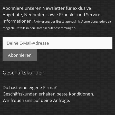
< 1,00 Sek.
Abonniere unseren Newsletter für exklusive
Zündzeit
Angebote, Neuheiten sowie Produkt- und Service-
Informationen.
< 0,5 Sek.
Aktivierung per Bestätigungslink. Abmeldung jederzeit
möglich. Details in den
Datenschutzbestimmungen
.
Farbe
Eisen – gebürstet
Farbkonsistenz
Abonnieren
< 6 SDCM
Energieeffizienzklasse
Geschäftskunden
G
Du hast eine eigene Firma?
Herstellergarantie
Geschäftskunden erhalten beste Konditionen.
4 Jahre
Wir freuen uns auf deine Anfrage.
Marke / Hersteller