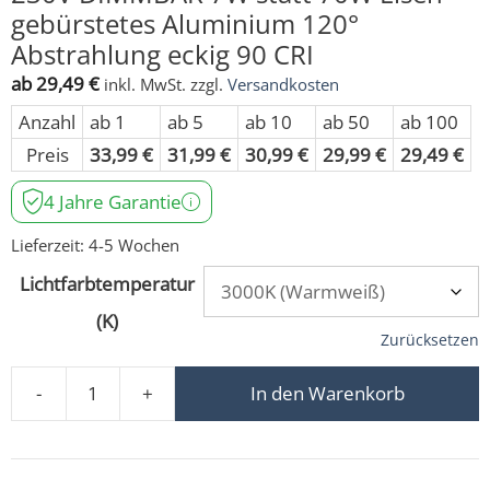
gebürstetes Aluminium 120°
Abstrahlung eckig 90 CRI
ab
29,49
€
inkl. MwSt.
zzgl.
Versandkosten
Anzahl
ab 1
ab 5
ab 10
ab 50
ab 100
Preis
33,99
€
31,99
€
30,99
€
29,99
€
29,49
€
4 Jahre Garantie
Lieferzeit:
4-5 Wochen
Lichtfarbtemperatur
(K)
Zurücksetzen
-
+
In den Warenkorb
LED-Einbaustrahler extra flach 25mm 230V DIMMBAR 7W