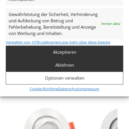
Spannung (V)
Gewährleistung der Sicherheit, Verhinderung
AC 230V
und Aufdeckung von Betrug und
Immer aktiv
Fehlerbehebung, Bereitstellung und Anzeige
Leistung (W)
von Werbung und Inhalten.
7W
Verwalten von 1078-Lieferanten
Lese mehr über diese Zwecke
Glühbirnenersatz
Akzeptieren
70W
Ablehnen
Mehr anzeigen
Dimmbarkeit
Optionen verwalten
Ja
Ähnliche Produkte
Cookie-Richtlinie
Datenschutz
Impressum
Abstrahlwinkel
120° Milchglas