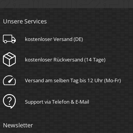
Ja
Material
Unsere Services
Aluminium
kostenloser Versand (DE)
Sockel
kostenloser Rückversand (14 Tage)
Ultraflach
Form
Versand am selben Tag bis 12 Uhr (Mo-Fr)
Eckig
Support via Telefon & E-Mail
Schaltzyklen
> 15.000
Newsletter
Anlaufzeit