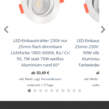
Lichtstrom (Lumen)
400lm
,
420lm
(2700K (Warmweiß))
(3000K
,
450lm
(Warmweiß))
(4000K (Neutralweiß))
Lichtfarbtemperatur (K)
2700K (Warmweiß), 3000K (Warmweiß), 4000K
(Neutralweiß)
LED-Einbaustrahler 230V nur
LED-Einbaustrahle
25mm flach dimmbare
25mm 230V DIMM
Farbwiedergabe (CRI / Ra)
Lichtfarbe 1800-3000K, Ra / Cri
90W silber-g
95, 7W statt 70W weißes
Aluminium 60°
90
Aluminium rund 60°
Farbwiedergabe
Schutzklasse (IP)
ab
30,49
€
ab
28,
IP20
inkl. MwSt.
zzgl.
Versandkosten
inkl. MwSt.
zzgl.
V
Lieferzeit:
1-3 Tage
Lieferzeit:
1
Mittlere Lebensdauer
35.000 Std.
Schwenkbar