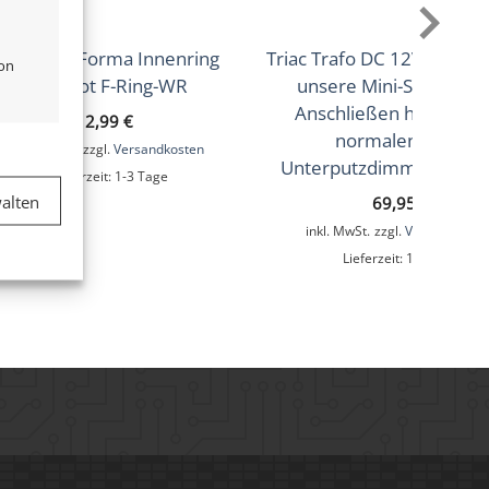
3er-Pack Forma Innenring
Triac Trafo DC 12V dimmb
von
weinrot F-Ring-WR
unsere Mini-Spots | z
Anschließen hinter ei
2,99
€
normalen 230V
inkl. MwSt.
zzgl.
Versandkosten
er aktiv
Unterputzdimmer | 12
Lieferzeit:
1-3 Tage
alten
69,95
€
inkl. MwSt.
zzgl.
Versandkoste
Lieferzeit:
1-3 Tage
er aktiv