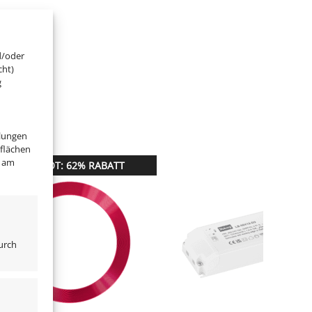
d/oder
cht)
g
llungen
tflächen
" am
ANGEBOT: 62% RABATT
urch