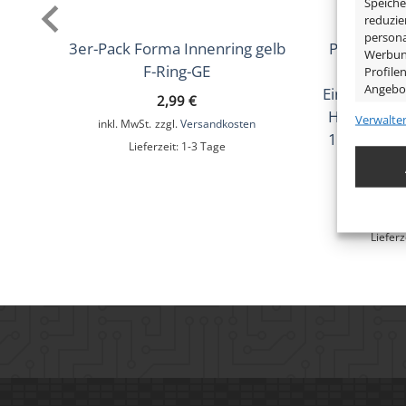
Speiche
reduzie
persona
3er-Pack Forma Innenring gelb
Passender
Werbung
F-Ring-GE
unsere St
Profile
Angebo
Einbaustrah
2,99
€
Home Einb
Verwalte
inkl. MwSt.
zzgl.
Versandkosten
Eigens
12V/24V – e
Lieferzeit:
1-3 Tage
Lic
Abgleic
Verknüp
1
anhand 
inkl. MwSt.
z
Lieferz
Gewähr
Betrug
Werbun