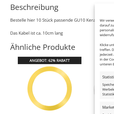
Beschreibung
Bestelle hier 10 Stück passende GU10 Keramik Ansc
Wir verw
darauf zu
personal
Das Kabel ist ca. 10cm lang
widerruf
Ähnliche Produkte
Klicke u
treffen. 
jederzeit
in der Co
ANGEBOT: 62% RABATT
unteren B
Statist
Speiche
Werbele
Statist
Market