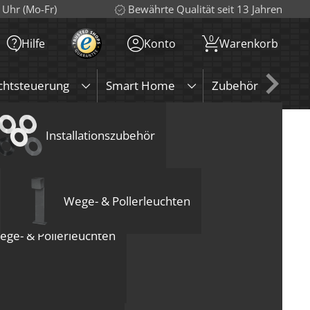
 Uhr (Mo-Fr)
Bewährte Qualität seit 13 Jahren
0
Hilfe
Konto
Warenkorb
chtsteuerung
Smart Home
Zubehör
Sa
MR16
uchten
htmittel
enleuchten
Wandleuchten
Installationszubehör
Loxone
Bodeneinbauleuchten
Deckenleuchten
Zubehör
Wandleuchten
G9
eckenleuchten
abel GU10 Stecker
euchten
.
Versandkosten
Wege- & Pollerleuchten
ege- & Pollerleuchten
In den Warenkorb
U10 Stecker Menge
Tisch- & Stehleuchten
Stecker