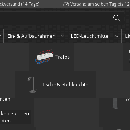
ckversand (14 Tage)
Versand am selben Tag bis 12
Ein- & Aufbaurahmen
LED-Leuchtmittel
Li
euchten
urahmen
Aufbauleuchten
GU10
Aufbauleuchten
Wandleuchten
Trafos
Pendelleuchten
KNX
GU5.3 / 
Deckenle
LED-Leuc
Bod
Mehrflammige D
10x Anschlussk
Einbau-Deckenl
13,95
€
inkl. MwSt.
zzgl
Tisch - & Stehleuchten
Lieferzeit:
1-3 Tage
hten
W
-
+
10x Anschlusskabel G
kenleuchten
chten
endelleuchten
Artikelnummer:
10-GU10-