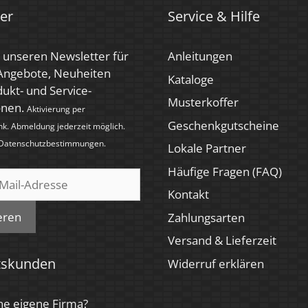
er
Service & Hilfe
 unseren Newsletter für
Anleitungen
 Angebote, Neuheiten
Kataloge
ukt- und Service-
Musterkoffer
onen.
Aktivierung per
Geschenkgutscheine
nk. Abmeldung jederzeit möglich.
Datenschutzbestimmungen
.
Lokale Partner
Häufige Fragen (FAQ)
Kontakt
eren
Zahlungsarten
Versand & Lieferzeit
tskunden
Widerruf erklären
ne eigene Firma?