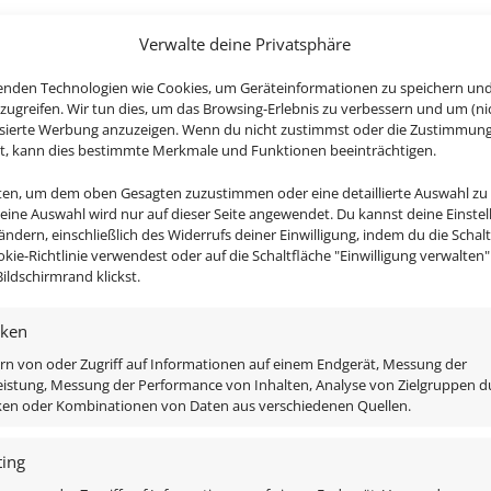
Verwalte deine Privatsphäre
hlussstecker für unsere GU10 Leuchtmittel und Leuchten
enden Technologien wie Cookies, um Geräteinformationen zu speichern un
zugreifen. Wir tun dies, um das Browsing-Erlebnis zu verbessern und um (ni
isierte Werbung anzuzeigen. Wenn du nicht zustimmst oder die Zustimmun
st, kann dies bestimmte Merkmale und Funktionen beeinträchtigen.
nten, um dem oben Gesagten zuzustimmen oder eine detaillierte Auswahl zu
Deine Auswahl wird nur auf dieser Seite angewendet. Du kannst deine Einste
 ändern, einschließlich des Widerrufs deiner Einwilligung, indem du die Schal
okie-Richtlinie verwendest oder auf die Schaltfläche "Einwilligung verwalten
ildschirmrand klickst.
iken
rn von oder Zugriff auf Informationen auf einem Endgerät, Messung der
istung, Messung der Performance von Inhalten, Analyse von Zielgruppen d
iken oder Kombinationen von Daten aus verschiedenen Quellen.
ing