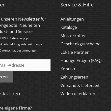
er
Service & Hilfe
 unseren Newsletter für
Anleitungen
 Angebote, Neuheiten
Kataloge
ukt- und Service-
Musterkoffer
onen.
Aktivierung per
Geschenkgutscheine
nk. Abmeldung jederzeit möglich.
Datenschutzbestimmungen
.
Lokale Partner
Häufige Fragen (FAQ)
Kontakt
eren
Zahlungsarten
Versand & Lieferzeit
tskunden
Widerruf erklären
ne eigene Firma?