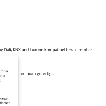
ng
Dali, KNX und Loxone kompatibel
bzw. dimmbar.
d/oder
ten Voll-Aluminium gefertigt.
cht)
g
 geeignet.
llungen
tflächen