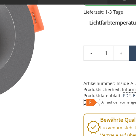
Lieferzeit:
1-3 Tage
Lichtfarbtemperatur
-
+
230V Einbauleuchte oh
Artikelnummer:
Inside-A
Produktsicherheit:
Inform
Produktdatenblatt:
PDF
E
A+ auf der vorherig
Bewährte Quali
Luxvenum steht f
Vertraue auf übe