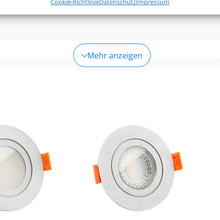
Cookie-Richtlinie
Datenschutz
Impressum
leistung der Sicherheit, Verhinderung und Aufdeckung von
 und Fehlerbehebung, Bereitstellung und Anzeige von
Imm
g und Inhalten.
Mehr anzeigen
540lm
,
560lm
(3000K (Warmweiß))
(4000K (Neutralweiß))
(Warmweiß), 4000K (Neutralweiß)