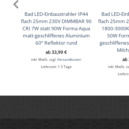
Schwenkbar
Nein
Bad LED-Einbaustrahler IP44
Bad LED-Ein
flach 25mm 230V DIMMBAR 90
flach 25mm 
Material
Aluminium, Glas
CRI 7W statt 90W Forma Aqua
1800-3000K 
Sockel
Ultraflach
matt-geschliffenes Aluminium
50W Form
60° Reflektor rund
geschliffene
Form
Rund
Milch
ab
33,99
€
Schaltzyklen
> 15.000
ab
inkl. MwSt.
zzgl.
Versandkosten
Lieferzeit:
1-3 Tage
inkl. MwSt.
z
Anlaufzeit
< 1,00 Sek.
Lieferz
Zündzeit
< 0,5 Sek.
Farbe
Anthrazit
Farbkonsistenz
< 6 SDCM
Energieeffizienzklasse
F