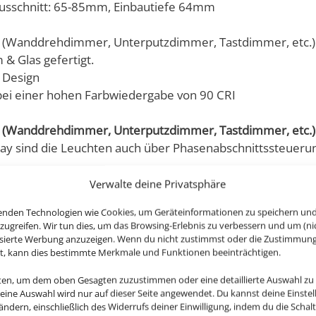
chausschnitt: 65-85mm, Einbautiefe 64mm
 (Wanddrehdimmer, Unterputzdimmer, Tastdimmer, etc.)
& Glas gefertigt.
 Design
bei einer hohen Farbwiedergabe von 90 CRI
 (Wanddrehdimmer, Unterputzdimmer, Tastdimmer, etc.)
y sind die Leuchten auch über Phasenabschnittssteueru
Verwalte deine Privatsphäre
enden Technologien wie Cookies, um Geräteinformationen zu speichern un
rma-Inside Kollektion ist aus hochwertigstem, CNC-gefräs
zugreifen. Wir tun dies, um das Browsing-Erlebnis zu verbessern und um (ni
isierte Werbung anzuzeigen. Wenn du nicht zustimmst oder die Zustimmun
st, kann dies bestimmte Merkmale und Funktionen beeinträchtigen.
umen, Bädern aber auch für den überdachten Außenbereich
nten, um dem oben Gesagten zuzustimmen oder eine detaillierte Auswahl zu
Deine Auswahl wird nur auf dieser Seite angewendet. Du kannst deine Einste
 ändern, einschließlich des Widerrufs deiner Einwilligung, indem du die Schal