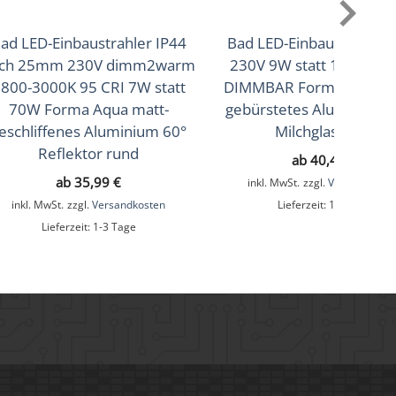
ad LED-Einbaustrahler IP44
Bad LED-Einbaustrahler 
ach 25mm 230V dimm2warm
230V 9W statt 120W 90
800-3000K 95 CRI 7W statt
DIMMBAR Forma Aqua Ei
70W Forma Aqua matt-
gebürstetes Aluminium 
eschliffenes Aluminium 60°
Milchglas rund
Reflektor rund
ab
40,49
€
ab
35,99
€
inkl. MwSt.
zzgl.
Versandkoste
inkl. MwSt.
zzgl.
Versandkosten
Lieferzeit:
1-3 Tage
Lieferzeit:
1-3 Tage