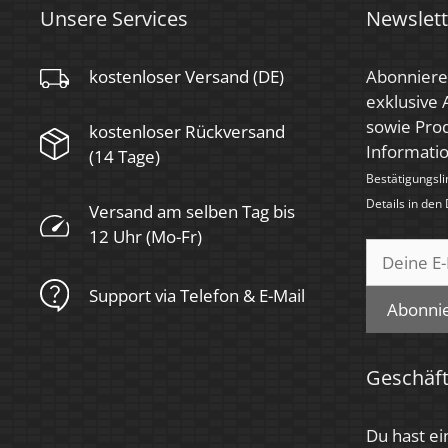
Marke / Hersteller
Luxvenum
Unsere Services
Newslett
Herstellergarantie
4 Jahre
kostenloser Versand (DE)
Abonniere
Für Möbeleinbau
exklusive
Ja
geeignet
sowie Prod
kostenloser Rückversand
Informati
(14 Tage)
Bestätigungsli
Details in den
Versand am selben Tag bis
12 Uhr (Mo-Fr)
Support via Telefon & E-Mail
Abonni
Geschäf
Du hast ei