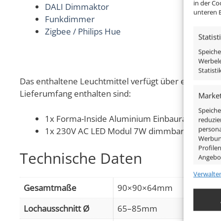
in der Co
DALI Dimmaktor
unteren B
Funkdimmer
Zigbee / Philips Hue
Statist
Speiche
Werbele
Statist
Das enthaltene Leuchtmittel verfügt über einen mode
Lieferumfang enthalten sind:
Market
Speiche
1x Forma-Inside Aluminium Einbaurahmen mat
reduzie
persona
1x 230V AC LED Modul 7W dimmbar
Werbung
Profile
Technische Daten
Angebo
Verwalte
Eigens
Gesamtmaße
90×90×64mm
Abgleic
Verknüp
Lochausschnitt Ø
65–85mm
anhand 