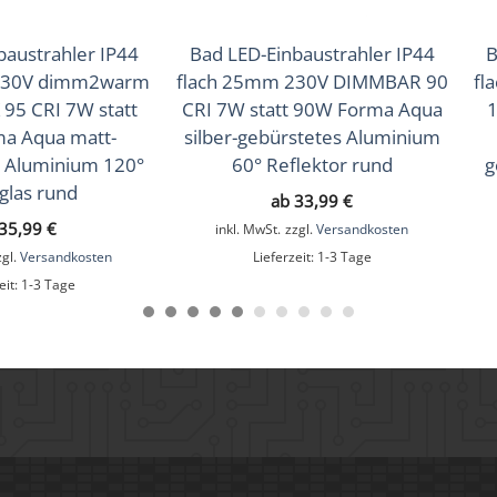
baustrahler IP44
Bad LED-Einbaustrahler IP44
B
230V dimm2warm
flach 25mm 230V DIMMBAR 90
fl
95 CRI 7W statt
CRI 7W statt 90W Forma Aqua
1
a Aqua matt-
silber-gebürstetes Aluminium
s Aluminium 120°
60° Reflektor rund
g
glas rund
ab
33,99
€
35,99
€
inkl. MwSt.
zzgl.
Versandkosten
zgl.
Versandkosten
Lieferzeit:
1-3 Tage
eit:
1-3 Tage