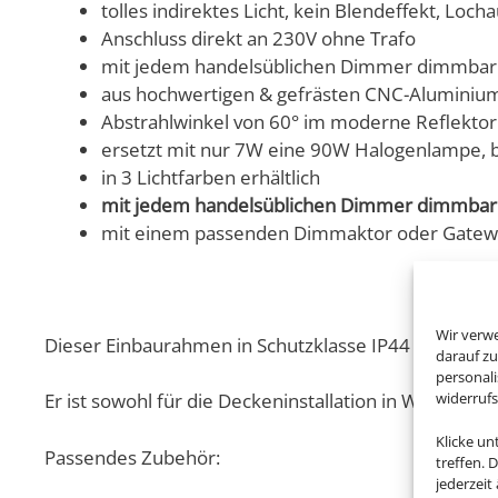
tolles indirektes Licht, kein Blendeffekt, Lo
Anschluss direkt an 230V ohne Trafo
mit jedem handelsüblichen Dimmer dimmbar
aus hochwertigen & gefrästen CNC-Aluminium 
Abstrahlwinkel von 60° im moderne Reflektor
ersetzt mit nur 7W eine 90W Halogenlampe, 
in 3 Lichtfarben erhältlich
mit jedem handelsüblichen Dimmer dimmbar
mit einem passenden Dimmaktor oder Gatewa
Wir verw
Dieser Einbaurahmen in Schutzklasse IP44 aus der Fo
darauf zu
personal
widerruf
Er ist sowohl für die Deckeninstallation in Wohnrä
Klicke u
Passendes Zubehör:
treffen. 
jederzeit