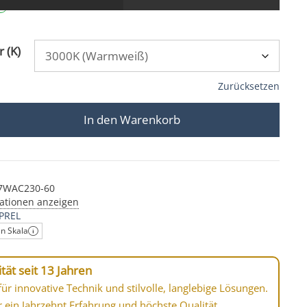
 (K)
Zurücksetzen
In den Warenkorb
ne Trafo | 7W statt 90W & dimmbar | anthrazit & 90 CRI | 
-7WAC230-60
ationen anzeigen
PREL
en Skala
tät seit 13 Jahren
ür innovative Technik und stilvolle, langlebige Lösungen.
r ein Jahrzehnt Erfahrung und höchste Qualität.