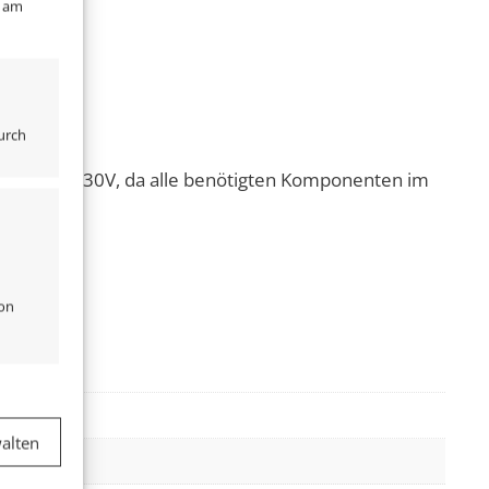
" am
urch
sfertig an 230V, da alle benötigten Komponenten im
von
er aktiv
alten