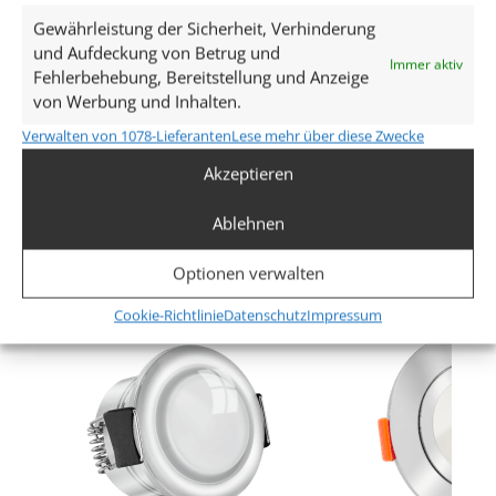
Gewährleistung der Sicherheit, Verhinderung
Leistung (W)
und Aufdeckung von Betrug und
Immer aktiv
3,3W
Fehlerbehebung, Bereitstellung und Anzeige
von Werbung und Inhalten.
Glühbirnenersatz
Verwalten von 1078-Lieferanten
Lese mehr über diese Zwecke
25W
Akzeptieren
Mehr anzeigen
Dimmbarkeit
Ablehnen
Nein
Ähnliche Produkte
Optionen verwalten
Abstrahlwinkel
Cookie-Richtlinie
Datenschutz
Impressum
100° Linse
Lichtstrom (Lumen)
150lm