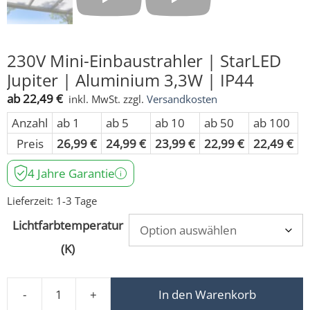
230V Mini-Einbaustrahler | StarLED
Jupiter | Aluminium 3,3W | IP44
ab
22,49
€
inkl. MwSt.
zzgl.
Versandkosten
Anzahl
ab 1
ab 5
ab 10
ab 50
ab 100
Preis
26,99
€
24,99
€
23,99
€
22,99
€
22,49
€
4 Jahre Garantie
Lieferzeit:
1-3 Tage
Lichtfarbtemperatur
(K)
-
+
In den Warenkorb
230V Mini-Einbaustrahler | StarLED Jupiter | Aluminium