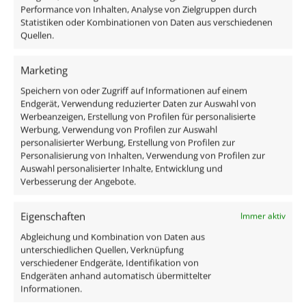
Performance von Inhalten, Analyse von Zielgruppen durch
Statistiken oder Kombinationen von Daten aus verschiedenen
Lieferumfang:
Quellen.
1x StarLED Mini-Einbaustrahler Jupiter
Marketing
1x Trafo
Speichern von oder Zugriff auf Informationen auf einem
1x Verbindungsklemme
Endgerät, Verwendung reduzierter Daten zur Auswahl von
Werbeanzeigen, Erstellung von Profilen für personalisierte
Technische Daten
Werbung, Verwendung von Profilen zur Auswahl
personalisierter Werbung, Erstellung von Profilen zur
Personalisierung von Inhalten, Verwendung von Profilen zur
Gesamtmaße
Auswahl personalisierter Inhalte, Entwicklung und
Verbesserung der Angebote.
40×35mm
Eigenschaften
Immer aktiv
Lochausschnitt Ø
Abgleichung und Kombination von Daten aus
34–37mm
unterschiedlichen Quellen, Verknüpfung
verschiedener Endgeräte, Identifikation von
Spannung (V)
Endgeräten anhand automatisch übermittelter
Informationen.
AC 230V