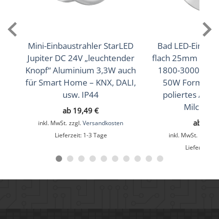
Lichtfarbtemperatur (K)
2700K (Warmweiß), 3000K (Warmweiß), 4000K
(Neutralweiß)
Mini-Einbaustrahler StarLED
Bad LED-Einbaus
Farbwiedergabe (CRI / Ra)
Jupiter DC 24V „leuchtender
flach 25mm 230
Knopf“ Aluminium 3,3W auch
1800-3000K 95 
90
für Smart Home – KNX, DALI,
50W Forma Aq
Schutzklasse (IP)
usw. IP44
poliertes Alu
Milchglas
IP44
ab
19,49
€
ab
35,
inkl. MwSt.
zzgl.
Versandkosten
Mittlere Lebensdauer
Lieferzeit:
1-3 Tage
inkl. MwSt.
zzgl.
V
35.000 Std.
Lieferzeit:
1
Material
Acrylglas, Aluminium
Sockel