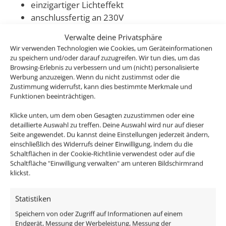
einzigartiger Lichteffekt
anschlussfertig an 230V
kann durch seine Schutzklasse IP44 auch in
Verwalte deine Privatsphäre
Badezimmern und überdachten
Wir verwenden Technologien wie Cookies, um Geräteinformationen
Außenbereichen eingebaut werden
zu speichern und/oder darauf zuzugreifen. Wir tun dies, um das
sehr flach, nur 26,5mm Einbautiefe & 34-37mm
Browsing-Erlebnis zu verbessern und um (nicht) personalisierte
Werbung anzuzeigen. Wenn du nicht zustimmst oder die
Durchmesser Lochausschnitt
Zustimmung widerrufst, kann dies bestimmte Merkmale und
sehr hohe Farbwiedergabe von 90 Cri
Funktionen beeinträchtigen.
großer Abstrahlwinkel von 90
° & ein seitlicher
Klicke unten, um dem oben Gesagten zuzustimmen oder eine
Leuchtring
detaillierte Auswahl zu treffen. Deine Auswahl wird nur auf dieser
3,3W statt vergleichbarer 25W Halogenlampe
Seite angewendet. Du kannst deine Einstellungen jederzeit ändern,
3 Lichtfarben zur Auswahl
einschließlich des Widerrufs deiner Einwilligung, indem du die
Schaltflächen in der Cookie-Richtlinie verwendest oder auf die
Schaltfläche "Einwilligung verwalten" am unteren Bildschirmrand
Dieser IP44 Mini-Einbaustrahler ist ein echter
klickst.
Allrounder und die Nutzungsmöglichkeiten sind
nahezu unbegrenzt, da dieser sehr klein ist und überall
Statistiken
eingebaut werden kann, Loch bohren, reinstecken,
Speichern von oder Zugriff auf Informationen auf einem
fertig.
Endgerät, Messung der Werbeleistung, Messung der