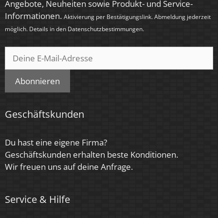
Angebote, Neuheiten sowie Produkt- und Service-
Energieeffizienzklasse
Informationen.
Aktivierung per Bestätigungslink. Abmeldung jederzeit
möglich. Details in den
Datenschutzbestimmungen
.
G
Marke / Hersteller
Luxvenum
Abonnieren
Herstellergarantie
4 Jahre
Geschäftskunden
Für Möbeleinbau geeignet
Du hast eine eigene Firma?
Ja
Geschäftskunden erhalten beste Konditionen.
Wir freuen uns auf deine Anfrage.
Service & Hilfe