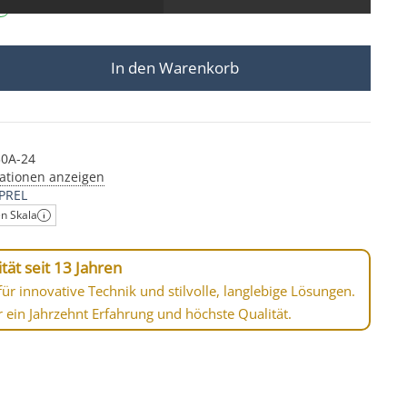
In den Warenkorb
auleuchte Area Mini | IP67 & 2,4W | dimmbar & 90 CRI 
0A-24
ationen anzeigen
PREL
en Skala
tät seit 13 Jahren
ür innovative Technik und stilvolle, langlebige Lösungen.
r ein Jahrzehnt Erfahrung und höchste Qualität.