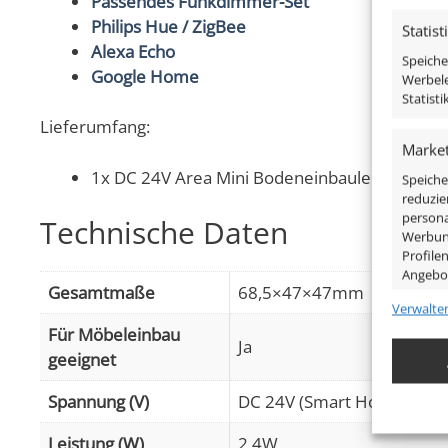
Passendes Funkdimmer-Set
Philips Hue / ZigBee
Statist
Alexa Echo
Speiche
Google Home
Werbele
Statist
Lieferumfang:
Market
1x DC 24V Area Mini Bodeneinbauleuchte IP67
Speiche
reduzie
persona
Technische Daten
Werbung
Profile
Angebo
Gesamtmaße
68,5×47×47mm
Verwalte
Eigens
Für Möbeleinbau
Ja
Abgleic
geeignet
Verknüp
anhand 
Spannung (V)
DC 24V (Smart Home)
Leistung (W)
2,4W
Gewähr