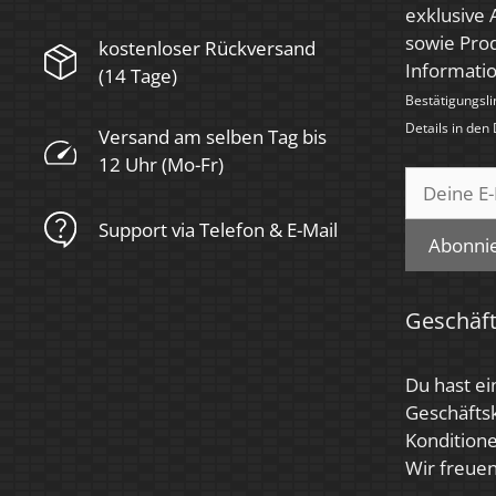
exklusive
Herstellergarantie
6 Jahre
sowie Prod
kostenloser Rückversand
Informati
(14 Tage)
Bestätigungsli
Details in den
Versand am selben Tag bis
12 Uhr (Mo-Fr)
Support via Telefon & E-Mail
Abonni
Geschäf
Du hast ei
Geschäfts
Konditione
Wir freuen