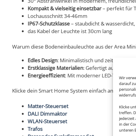
30° Abstrahlwinkel in modernem, freundlic
Kompakt & vielseitig einsetzbar
– perfekt für
Lochausschnitt 34-46mm
IP67-Schutzklasse
– staubdicht & wasserdicht,
das Kabel der Leuchte ist 30cm lang
Warum diese Bodeneinbauleuchte aus der Area Mini Ko
Edles Design
: Minimalistisch und zeitlos – sie
Erstklassige Materialien
: Gefertigt aus CNC-ge
Energieeffizient
: Mit moderner LED-Technolog
Wir verw
darauf zu
personal
Klicke dein Smart Home System einfach an und sc
widerruf
Matter-Steuerset
Klicke u
treffen. 
DALI Dimmaktor
jederzeit
WLAN-Steuerset
in der Co
Trafos
unteren B