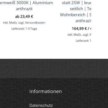
rmweiß 3000K | Aluminium
statt 25W | leuchtet vor
anthrazit
seitlich | Terrasse &
Wohnbereich | Sonne &
ab
23,49
€
anthrazit IP44
inkl. MwSt.
zzgl.
Versandkosten
164,99
€
/
499,99
€
Lieferzeit:
1-3 Tage
inkl. MwSt.
zzgl.
Versandkoste
Lieferzeit:
1-3 Tage
Informationen
Datenschutz