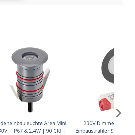
er aktiv
deneinbauleuchte Area Mini
230V Dimmer-Set Min
0V | IP67 & 2,4W | 90 CRI |
Einbaustrahler StarLED |