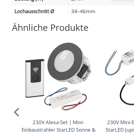
Betrug
Lochausschnitt Ø
34–46mm
Werbun
Glühbirnenersatz
25W
Ähnliche Produkte
Dimmbarkeit
Ja
Abstrahlwinkel
30° Reflektor
Lichtstrom (Lumen)
130lm
Lichtfarbtemperatur
3000K (Warmweiß)
(K)
Farbwiedergabe (CRI /
90
Ra)
Schutzklasse (IP)
IP67
230V Alexa-Set | Mini-
230V Mini-E
Mittlere Lebensdauer
35.000 Std.
Einbaustrahler StarLED Sonne &
StarLED Jup