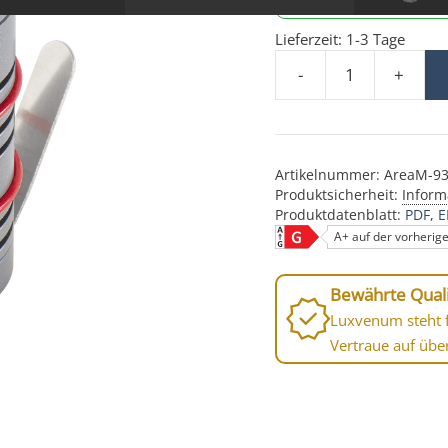
Lieferzeit:
1-3 Tage
-
+
24V DC PWM Bodeneinb
Artikelnummer:
AreaM-93
Produktsicherheit:
Inform
Produktdatenblatt:
PDF
E
A+ auf der vorherig
Bewährte Quali
Luxvenum steht f
Vertraue auf übe