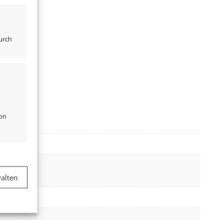
urch
von
er aktiv
alten