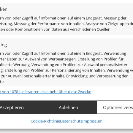
iken
rn von oder Zugriff auf Informationen auf einem Endgerät, Messung der
istung, Messung der Performance von Inhalten, Analyse von Zielgruppen d
iken oder Kombinationen von Daten aus verschiedenen Quellen.
ing
 anthrazit
rn von oder Zugriff auf Informationen auf einem Endgerät, Verwendung
rter Daten zur Auswahl von Werbeanzeigen, Erstellung von Profilen für
lisierte Werbung, Verwendung von Profilen zur Auswahl personalisierter
, Erstellung von Profilen zur Personalisierung von Inhalten, Verwendung 
n zur Auswahl personalisierter Inhalte, Entwicklung und Verbesserung der
te.
n von 1078-Lieferanten
Lese mehr über diese Zwecke
chaften
Imm
hung und Kombination von Daten aus unterschiedlichen Quellen,
Akzeptieren
Ablehnen
Optionen verw
fung verschiedener Endgeräte, Identifikation von Endgeräten
automatisch übermittelter Informationen.
Cookie-Richtlinie
Datenschutz
Impressum
leistung der Sicherheit, Verhinderung und Aufdeckung von