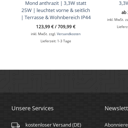
Mond anthrazit | 3,3W statt
3,3
Schwenkbar
Nein
25W | leuchtet vorne & seitlich
ab
Material
Aluminium
| Terrasse & Wohnbereich IP44
inkl. MwSt.
z
123,99
€
/
709,99
€
Lieferz
Sockel
Ultraflach
inkl. MwSt.
zzgl.
Versandkosten
Schaltzyklen
> 15.000
Lieferzeit:
1-3 Tage
Anlaufzeit
< 1,00 Sek.
Zündzeit
< 0,5 Sek.
Farbe
Anthrazit
Form
Rund
Farbkonsistenz
< 6 SDCM
Unsere Services
Newslett
Energieeffizienzklasse
G
kostenloser Versand (DE)
Abonniere
Marke / Hersteller
Luxvenum