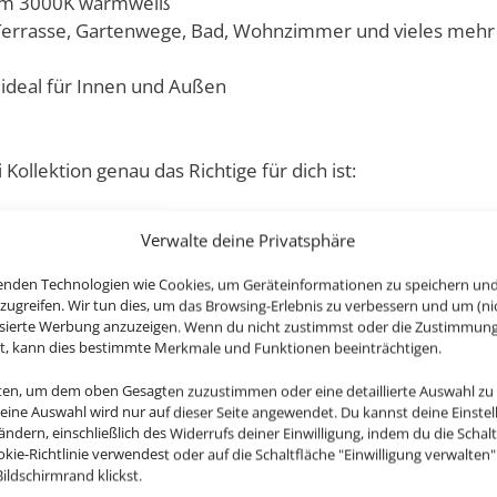
hem 3000K warmweiß
 Terrasse, Gartenwege, Bad, Wohnzimmer und vieles mehr
 ideal für Innen und Außen
llektion genau das Richtige für dich ist:
 passt perfekt in jeden Außen- & Innenbereich.
Verwalte deine Privatsphäre
frästem Aluminium für eine stilvolle Optik und eine langle
ie sparst du Strom und genießt trotzdem helles, angeneh
enden Technologien wie Cookies, um Geräteinformationen zu speichern un
zugreifen. Wir tun dies, um das Browsing-Erlebnis zu verbessern und um (ni
isierte Werbung anzuzeigen. Wenn du nicht zustimmst oder die Zustimmun
hon kommst du zu deinem passenden Zubehör:
st, kann dies bestimmte Merkmale und Funktionen beeinträchtigen.
nten, um dem oben Gesagten zuzustimmen oder eine detaillierte Auswahl zu
Deine Auswahl wird nur auf dieser Seite angewendet. Du kannst deine Einste
 ändern, einschließlich des Widerrufs deiner Einwilligung, indem du die Schal
okie-Richtlinie verwendest oder auf die Schaltfläche "Einwilligung verwalten
ildschirmrand klickst.