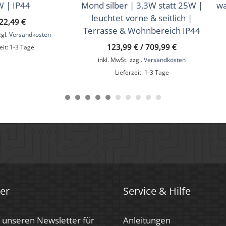
W | IP44
Mond silber | 3,3W statt 25W |
wa
leuchtet vorne & seitlich |
22,49
€
Terrasse & Wohnbereich IP44
zgl.
Versandkosten
123,99
€
/
709,99
€
eit:
1-3 Tage
inkl. MwSt.
zzgl.
Versandkosten
Lieferzeit:
1-3 Tage
er
Service & Hilfe
 unseren Newsletter für
Anleitungen