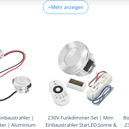
 und Fehlerbehebung, Bereitstellung und Anzeige von
Imm
Mehr anzeigen
g und Inhalten.
inbaustrahler |
230V Funkdimmer-Set | Mini-
Bo
iter | Aluminium
Einbaustrahler StarLED Sonne &
23