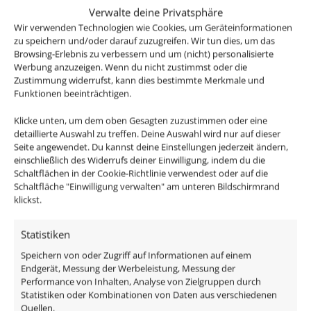
20W Gesamtleistung -> 11,5 x 3,3 x 2,5 cm
Verwalte deine Privatsphäre
Wir verwenden Technologien wie Cookies, um Geräteinformationen
60W Gesamtleistung -> 15,5 x 4 x 3,2 cm
zu speichern und/oder darauf zuzugreifen. Wir tun dies, um das
Browsing-Erlebnis zu verbessern und um (nicht) personalisierte
Werbung anzuzeigen. Wenn du nicht zustimmst oder die
100W Gesamtleistung -> 18,6 x 4,8 x 3,7 cm
Zustimmung widerrufst, kann dies bestimmte Merkmale und
Funktionen beeinträchtigen.
150W Gesamtleistung -> 18,8 x 6,1 x 3,8 cm
Klicke unten, um dem oben Gesagten zuzustimmen oder eine
detaillierte Auswahl zu treffen. Deine Auswahl wird nur auf dieser
Seite angewendet. Du kannst deine Einstellungen jederzeit ändern,
einschließlich des Widerrufs deiner Einwilligung, indem du die
Schaltflächen in der Cookie-Richtlinie verwendest oder auf die
Passende Leuchtmittel
Schaltfläche "Einwilligung verwalten" am unteren Bildschirmrand
Passende Einbauleuchten
klickst.
Technische Daten
Statistiken
Speichern von oder Zugriff auf Informationen auf einem
Endgerät, Messung der Werbeleistung, Messung der
Gesamtleistung
Performance von Inhalten, Analyse von Zielgruppen durch
0–60W, 0–100W, 0–150W, 0–20W
Statistiken oder Kombinationen von Daten aus verschiedenen
Quellen.