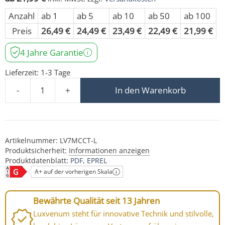
Anzahl
ab 1
ab 5
ab 10
ab 50
ab 100
Preis
26,49
€
24,49
€
23,49
€
22,49
€
21,99
€
4 Jahre Garantie
Lieferzeit:
1-3 Tage
-
+
In den Warenkorb
7W LED-Modul 230V nur 22mm flach Aluminium dimmbar
Artikelnummer:
LV7MCCT-L
Produktsicherheit:
Informationen anzeigen
Produktdatenblatt:
PDF
EPREL
A+ auf der vorherigen Skala
Bewährte Qualität seit 13 Jahren
Luxvenum steht für innovative Technik und stilvolle,