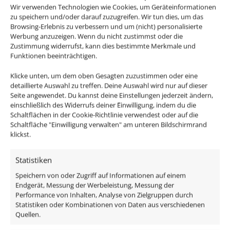
Wir verwenden Technologien wie Cookies, um Geräteinformationen
deine Wohnräume und das mit 80-90% weniger
zu speichern und/oder darauf zuzugreifen. Wir tun dies, um das
Energieverbrauch im Gegensatz zu den alten
Browsing-Erlebnis zu verbessern und um (nicht) personalisierte
Werbung anzuzeigen. Wenn du nicht zustimmst oder die
Halogenlampen.
Zustimmung widerrufst, kann dies bestimmte Merkmale und
Funktionen beeinträchtigen.
Passendes Zubehör:
Klicke unten, um dem oben Gesagten zuzustimmen oder eine
detaillierte Auswahl zu treffen. Deine Auswahl wird nur auf dieser
DALI Dimmaktor
Seite angewendet. Du kannst deine Einstellungen jederzeit ändern,
Funkdimmer
einschließlich des Widerrufs deiner Einwilligung, indem du die
Zigbee / Philips Hue
Schaltflächen in der Cookie-Richtlinie verwendest oder auf die
Schaltfläche "Einwilligung verwalten" am unteren Bildschirmrand
klickst.
Passen in alle Luxvenum Einbaurahmen und alle
Standard Einbaurahmen für Leuchtmittel mit einem
Statistiken
Kopf-Durchmesser von 50mm
Speichern von oder Zugriff auf Informationen auf einem
Endgerät, Messung der Werbeleistung, Messung der
Oder bestelle direkt unsere fertigen Einbauleuchten
Performance von Inhalten, Analyse von Zielgruppen durch
Komplett-Sets und spare bares Geld!
Statistiken oder Kombinationen von Daten aus verschiedenen
Quellen.