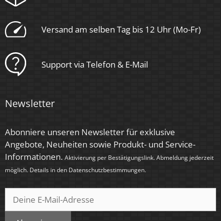
Zündzeit
< 0,5 Sek.
Versand am selben Tag bis 12 Uhr (Mo-Fr)
Farbkonsistenz
< 6 SDCM
Support via Telefon & E-Mail
Energieeffizienzklasse
G
Newsletter
Herstellergarantie
Abonniere unseren Newsletter für exklusive
4 Jahre
Angebote, Neuheiten sowie Produkt- und Service-
Informationen.
Marke / Hersteller
Aktivierung per Bestätigungslink. Abmeldung jederzeit
möglich. Details in den
Datenschutzbestimmungen
.
Luxvenum