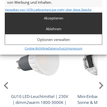
Ja
von Werbung und Inhalten.
Mehr anzeigen
Verwalten von 1078-Lieferanten
Lese mehr über diese Zwecke
Abstrahlwinkel
Akzeptieren
Ähnliche Produkte
Ablehnen
60° Reflektor
Optionen verwalten
Lichtstrom (Lumen)
Cookie-Richtlinie
Datenschutz
Impressum
410lm
Lichtfarbtemperatur (K)
1800–3000K D2W (Dim-to-Warm)
Farbwiedergabe (CRI / Ra)
95
Schutzklasse (IP)
GU10 LED-Leuchtmittel | 230V
Mini-Einbaustra
| dimm2warm 1800-3000K |
Sonne & Mond 
IP20