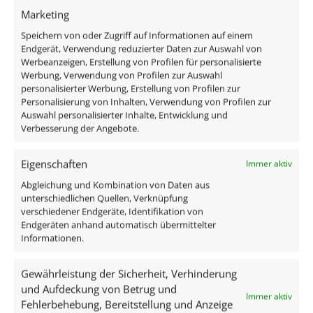
Marketing
Technische Daten
Speichern von oder Zugriff auf Informationen auf einem
Endgerät, Verwendung reduzierter Daten zur Auswahl von
Werbeanzeigen, Erstellung von Profilen für personalisierte
Werbung, Verwendung von Profilen zur Auswahl
Gesamtmaße
personalisierter Werbung, Erstellung von Profilen zur
50×50×22mm
Personalisierung von Inhalten, Verwendung von Profilen zur
Auswahl personalisierter Inhalte, Entwicklung und
Verbesserung der Angebote.
Spannung (V)
AC 230V
Eigenschaften
Immer aktiv
Leistung (W)
Abgleichung und Kombination von Daten aus
unterschiedlichen Quellen, Verknüpfung
7W
verschiedener Endgeräte, Identifikation von
Endgeräten anhand automatisch übermittelter
Glühbirnenersatz
Informationen.
70W
Gewährleistung der Sicherheit, Verhinderung
und Aufdeckung von Betrug und
Dimmbarkeit
Immer aktiv
Fehlerbehebung, Bereitstellung und Anzeige