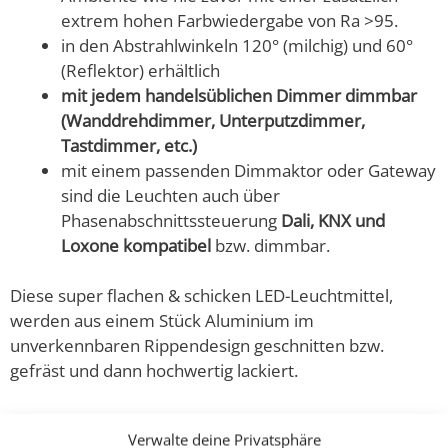
extrem hohen Farbwiedergabe von Ra >95.
in den Abstrahlwinkeln 120° (milchig) und 60°
(Reflektor) erhältlich
mit jedem handelsüblichen Dimmer dimmbar
(Wanddrehdimmer, Unterputzdimmer,
Tastdimmer, etc.)
mit einem passenden Dimmaktor oder Gateway
sind die Leuchten auch über
Phasenabschnittssteuerung
Dali, KNX und
Loxone kompatibel
bzw. dimmbar.
Diese super flachen & schicken LED-Leuchtmittel,
werden aus einem Stück Aluminium im
unverkennbaren Rippendesign geschnitten bzw.
gefräst und dann hochwertig lackiert.
Sie sind nicht nur extrem hell, sondern erzeugen auch
Verwalte deine Privatsphäre
ein helles und sehr angenehmes Licht für