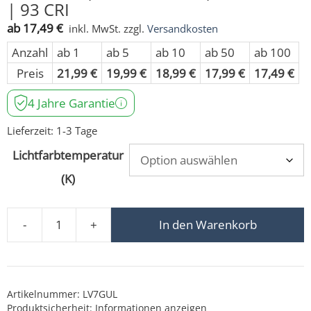
| 93 CRI
ab
17,49
€
inkl. MwSt.
zzgl.
Versandkosten
Anzahl
ab 1
ab 5
ab 10
ab 50
ab 100
Preis
21,99
€
19,99
€
18,99
€
17,99
€
17,49
€
4 Jahre Garantie
Lieferzeit:
1-3 Tage
Lichtfarbtemperatur
(K)
-
+
In den Warenkorb
GU10 LED-Leuchtmittel | 230V | 7W statt 90W | 60° Re
Artikelnummer:
LV7GUL
Produktsicherheit:
Informationen anzeigen