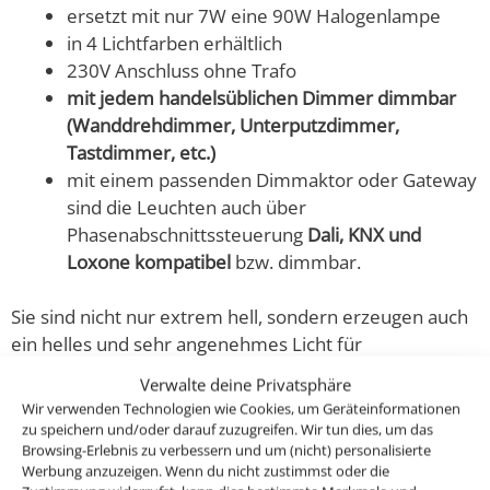
ersetzt mit nur 7W eine 90W Halogenlampe
in 4 Lichtfarben erhältlich
230V Anschluss ohne Trafo
mit jedem handelsüblichen Dimmer dimmbar
(Wanddrehdimmer, Unterputzdimmer,
Tastdimmer, etc.)
mit einem passenden Dimmaktor oder Gateway
sind die Leuchten auch über
Phasenabschnittssteuerung
Dali, KNX und
Loxone kompatibel
bzw. dimmbar.
Sie sind nicht nur extrem hell, sondern erzeugen auch
ein helles und sehr angenehmes Licht für
deine Wohnräume und das mit 80-90% weniger
Verwalte deine Privatsphäre
Energieverbrauch im Gegensatz zu den alten
Wir verwenden Technologien wie Cookies, um Geräteinformationen
Halogenlampen.
zu speichern und/oder darauf zuzugreifen. Wir tun dies, um das
Browsing-Erlebnis zu verbessern und um (nicht) personalisierte
Werbung anzuzeigen. Wenn du nicht zustimmst oder die
Passendes Zubehör: