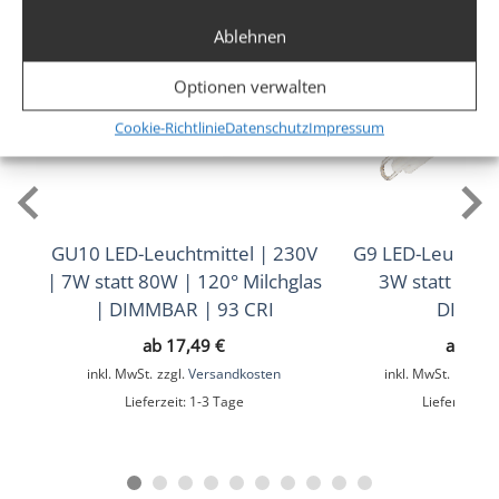
510lm
,
530lm
,
550lm
,
570lm
(2700K)
(3000K)
(4000K)
Ablehnen
(5000K)
Optionen verwalten
Lichtfarbtemperatur (K)
Cookie-Richtlinie
Datenschutz
Impressum
2700K, 3000K, 4000K, 5000K
Farbwiedergabe (CRI / Ra)
93
GU10 LED-Leuchtmittel | 230V
G9 LED-Leuchtmi
Schutzklasse (IP)
| 7W statt 80W | 120° Milchglas
3W statt 40W
IP20
| DIMMBAR | 93 CRI
DIMM
ab
17,49
€
ab
8,9
Mittlere Lebensdauer
inkl. MwSt.
zzgl.
Versandkosten
inkl. MwSt.
zzgl.
V
35.000 Std.
Lieferzeit:
1-3 Tage
Lieferzeit:
1
Material
Keramik