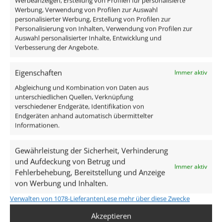
Werbeanzeigen, Erstellung von Profilen für personalisierte
Spannung (V)
Werbung, Verwendung von Profilen zur Auswahl
AC 230V (ohne Trafo)
personalisierter Werbung, Erstellung von Profilen zur
Personalisierung von Inhalten, Verwendung von Profilen zur
Auswahl personalisierter Inhalte, Entwicklung und
Leistung (W)
Verbesserung der Angebote.
7W
Eigenschaften
Immer aktiv
Glühbirnenersatz
Abgleichung und Kombination von Daten aus
90W
unterschiedlichen Quellen, Verknüpfung
verschiedener Endgeräte, Identifikation von
Endgeräten anhand automatisch übermittelter
Dimmbarkeit
Informationen.
Ja
Gewährleistung der Sicherheit, Verhinderung
Mehr anzeigen
Abstrahlwinkel
und Aufdeckung von Betrug und
Immer aktiv
Fehlerbehebung, Bereitstellung und Anzeige
Ähnliche Produkte
von Werbung und Inhalten.
60° Reflektor
Verwalten von 1078-Lieferanten
Lese mehr über diese Zwecke
Akzeptieren
Lichtstrom (Lumen)