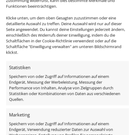
Zustimmung widerrufst, kann dies bestimmte Merkmale und
Funktionen beeinträchtigen.
DALI Dimmaktor
Klicke unten, um dem oben Gesagten zuzustimmen oder eine
Funkdimmer
detaillierte Auswahl zu treffen. Deine Auswahl wird nur auf dieser
Zigbee / Philips Hue
Seite angewendet. Du kannst deine Einstellungen jederzeit ändern,
einschließlich des Widerrufs deiner Einwilligung, indem du die
Schaltflächen in der Cookie-Richtlinie verwendest oder auf die
Passen in alle Luxvenum Einbaurahmen / Leuchten,
Schaltfläche "Einwilligung verwalten" am unteren Bildschirmrand
Standard Einbaurahmen anderer Hersteller oder auch
klickst.
GU10 Leuchten sämtlicher Art.
Statistiken
Oder bestelle direkt unsere fertigen Einbauleuchten
Speichern von oder Zugriff auf Informationen auf einem
Komplett-Sets und spare bares Geld!
Endgerät, Messung der Werbeleistung, Messung der
Performance von Inhalten, Analyse von Zielgruppen durch
Statistiken oder Kombinationen von Daten aus verschiedenen
Technische Daten
Quellen.
Gesamtmaße
Marketing
50×60mm
Speichern von oder Zugriff auf Informationen auf einem
Endgerät, Verwendung reduzierter Daten zur Auswahl von