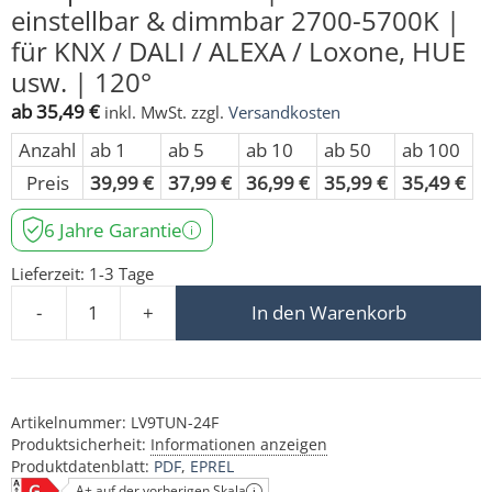
einstellbar & dimmbar 2700-5700K |
für KNX / DALI / ALEXA / Loxone, HUE
usw. | 120°
ab
35,49
€
inkl. MwSt.
zzgl.
Versandkosten
Anzahl
ab 1
ab 5
ab 10
ab 50
ab 100
Preis
39,99
€
37,99
€
36,99
€
35,99
€
35,49
€
6 Jahre Garantie
Lieferzeit:
1-3 Tage
-
+
In den Warenkorb
24V Tunable White LED Modul | 9W & Vollspektrum 98 CR
Artikelnummer:
LV9TUN-24F
Produktsicherheit:
Informationen anzeigen
Produktdatenblatt:
PDF
EPREL
A+ auf der vorherigen Skala