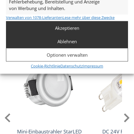
Fehlerbehebung, Bereitstellung und Anzeige
Dimmbarkeit
von Werbung und Inhalten.
Ja
Verwalten von 1078-Lieferanten
Lese mehr über diese Zwecke
Mehr anzeigen
Abstrahlwinkel
Akzeptieren
Ähnliche Produkte
Ablehnen
120° Milchglas
Optionen verwalten
Lichtstrom (Lumen)
Cookie-Richtlinie
Datenschutz
Impressum
570lm
Lichtfarbtemperatur (K)
2700–5700K CCT (Tunable White)
Farbwiedergabe (CRI / Ra)
98 (Vollspektrum)
Schutzklasse (IP)
Mini-Einbaustrahler StarLED
DC 24V PWM 