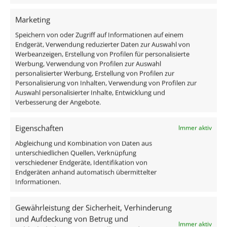
Oder bestelle direkt unsere fertigen Einbauleuchten
Komplett-Sets und spare bares Geld!
Marketing
Speichern von oder Zugriff auf Informationen auf einem
Technische Daten
Endgerät, Verwendung reduzierter Daten zur Auswahl von
Werbeanzeigen, Erstellung von Profilen für personalisierte
Werbung, Verwendung von Profilen zur Auswahl
personalisierter Werbung, Erstellung von Profilen zur
Gesamtmaße
Personalisierung von Inhalten, Verwendung von Profilen zur
50×50×51mm
Auswahl personalisierter Inhalte, Entwicklung und
Verbesserung der Angebote.
Spannung (V)
Eigenschaften
Immer aktiv
DC 24V (Smart Home)
Abgleichung und Kombination von Daten aus
Leistung (W)
unterschiedlichen Quellen, Verknüpfung
verschiedener Endgeräte, Identifikation von
9W
Endgeräten anhand automatisch übermittelter
Informationen.
Glühbirnenersatz
Gewährleistung der Sicherheit, Verhinderung
90W
und Aufdeckung von Betrug und
Immer aktiv