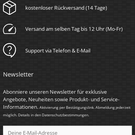
< 1,00 Sek.
kostenloser Rückversand (14 Tage)
Zündzeit
< 0,5 Sek.
Versand am selben Tag bis 12 Uhr (Mo-Fr)
Farbkonsistenz
< 6 SDCM
Support via Telefon & E-Mail
Energieeffizienzklasse
G
Newsletter
Marke / Hersteller
Abonniere unseren Newsletter für exklusive
Luxvenum
Angebote, Neuheiten sowie Produkt- und Service-
Informationen.
Herstellergarantie
Aktivierung per Bestätigungslink. Abmeldung jederzeit
möglich. Details in den
Datenschutzbestimmungen
.
6 Jahre