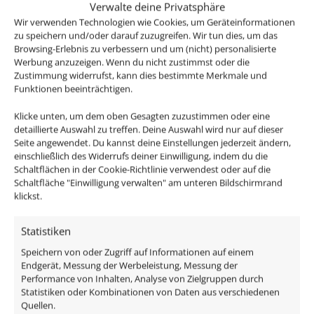
Verwalte deine Privatsphäre
Wir verwenden Technologien wie Cookies, um Geräteinformationen
Passendes Zubehör:
zu speichern und/oder darauf zuzugreifen. Wir tun dies, um das
Browsing-Erlebnis zu verbessern und um (nicht) personalisierte
Matter-Steuerset
Werbung anzuzeigen. Wenn du nicht zustimmst oder die
Zustimmung widerrufst, kann dies bestimmte Merkmale und
DALI Dimmaktor
Funktionen beeinträchtigen.
WLAN-Steuerset
Funkdimmer-Set
Klicke unten, um dem oben Gesagten zuzustimmen oder eine
Steuerset Philips Hue / ZigBee
detaillierte Auswahl zu treffen. Deine Auswahl wird nur auf dieser
Seite angewendet. Du kannst deine Einstellungen jederzeit ändern,
einschließlich des Widerrufs deiner Einwilligung, indem du die
Diese super flachen & schicken LED-Leuchtmittel,
Schaltflächen in der Cookie-Richtlinie verwendest oder auf die
werden aus einem Stück Aluminium im
Schaltfläche "Einwilligung verwalten" am unteren Bildschirmrand
klickst.
unverkennbaren Rippendesign geschnitten bzw.
gefräst und dann hochwertig lackiert.
Statistiken
Passen in alle Luxvenum Einbaurahmen und alle
Speichern von oder Zugriff auf Informationen auf einem
Endgerät, Messung der Werbeleistung, Messung der
Standard Einbaurahmen für Leuchtmittel mit einem
Performance von Inhalten, Analyse von Zielgruppen durch
Kopf-Durchmesser von 50mm
Statistiken oder Kombinationen von Daten aus verschiedenen
Quellen.