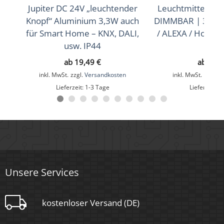
Jupiter DC 24V „leuchtender
Leuchtmittel | 3
IP20
Knopf“ Aluminium 3,3W auch
DIMMBAR | 3000K
Mittlere Lebensdauer
für Smart Home – KNX, DALI,
/ ALEXA / HomeM
usw. IP44
usw
35.000 Std.
ab
19,49
€
ab
10,
Material
inkl. MwSt.
zzgl.
Versandkosten
inkl. MwSt.
zzgl.
V
Aluminium
Lieferzeit:
1-3 Tage
Lieferzeit:
1
Sockel
Ultraflach
Unsere Services
Schaltzyklen
> 25.000
kostenloser Versand (DE)
Anlaufzeit