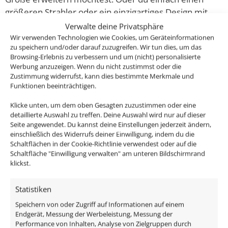
größeren Strahler oder ein einzigartiges Design mit
zwei Farben haben möchtest.
Verwalte deine Privatsphäre
Wir verwenden Technologien wie Cookies, um Geräteinformationen
zu speichern und/oder darauf zuzugreifen. Wir tun dies, um das
Die passende Farbe bitte einfach oben auswählen.
Browsing-Erlebnis zu verbessern und um (nicht) personalisierte
Werbung anzuzeigen. Wenn du nicht zustimmst oder die
Technische Daten
Zustimmung widerrufst, kann dies bestimmte Merkmale und
Funktionen beeinträchtigen.
Gesamtmaße
Klicke unten, um dem oben Gesagten zuzustimmen oder eine
detaillierte Auswahl zu treffen. Deine Auswahl wird nur auf dieser
130×130×4,5mm
Seite angewendet. Du kannst deine Einstellungen jederzeit ändern,
einschließlich des Widerrufs deiner Einwilligung, indem du die
Schaltflächen in der Cookie-Richtlinie verwendest oder auf die
Lochausschnitt Ø
Schaltfläche "Einwilligung verwalten" am unteren Bildschirmrand
68–120mm
klickst.
Farbe
Statistiken
Anthrazit, Schwarz, Silber – gebürstet, Silber –
Speichern von oder Zugriff auf Informationen auf einem
matt, Weiß
Endgerät, Messung der Werbeleistung, Messung der
Performance von Inhalten, Analyse von Zielgruppen durch