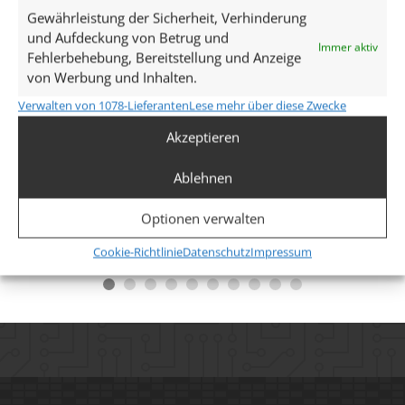
Gewährleistung der Sicherheit, Verhinderung
und Aufdeckung von Betrug und
Immer aktiv
Fehlerbehebung, Bereitstellung und Anzeige
von Werbung und Inhalten.
Triac Trafo DC 24V dimmbar für
Passender Trafo 
Verwalten von 1078-Lieferanten
Lese mehr über diese Zwecke
alle unsere 24V DC Leuchten |
24V Strahler, Ein
Akzeptieren
für einen normalen 230V
StarLED | 20W /
Unterputzdimmer | 0-12W
150W Gesamtleis
Ablehnen
dimmbar
34,95
€
25,90
€
/
5
Optionen verwalten
inkl. MwSt.
zzgl.
Versandkosten
Lieferzeit:
1-3 Tage
inkl. MwSt.
zzgl.
V
Cookie-Richtlinie
Datenschutz
Impressum
Lieferzeit:
1