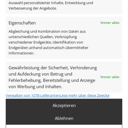
anschlussfertig an 230V, da alle benötigten
Auswahl personalisierter Inhalte, Entwicklung und
Komponenten des Strahlers im Lieferumfang
Verbesserung der Angebote.
enthalten sind:
Eigenschaften
Immer aktiv
1x IP44 Forma Bad Einbaurahmen Aluminium
Abgleichung und Kombination von Daten aus
1x ultra flaches LED-Modul 7W 1800-3000K 120°
unterschiedlichen Quellen, Verknüpfung
verschiedener Endgeräte, Identifikation von
Endgeräten anhand automatisch übermittelter
Technische Daten
Informationen.
Gewährleistung der Sicherheit, Verhinderung
Gesamtmaße
und Aufdeckung von Betrug und
Immer aktiv
82×82×25mm
Fehlerbehebung, Bereitstellung und Anzeige
von Werbung und Inhalten.
Lochausschnitt Ø
Verwalten von 1078-Lieferanten
Lese mehr über diese Zwecke
60–68mm
Akzeptieren
Spannung (V)
Ablehnen
AC 230V