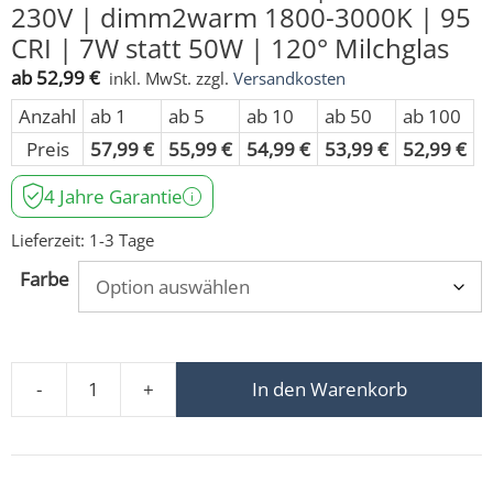
230V | dimm2warm 1800-3000K | 95
CRI | 7W statt 50W | 120° Milchglas
ab
52,99
€
inkl. MwSt.
zzgl.
Versandkosten
Anzahl
ab 1
ab 5
ab 10
ab 50
ab 100
Preis
57,99
€
55,99
€
54,99
€
53,99
€
52,99
€
4 Jahre Garantie
Lieferzeit:
1-3 Tage
Farbe
-
+
In den Warenkorb
Bad Einbaustrahler IP44 | 25mm & 230V | dimm2warm 1