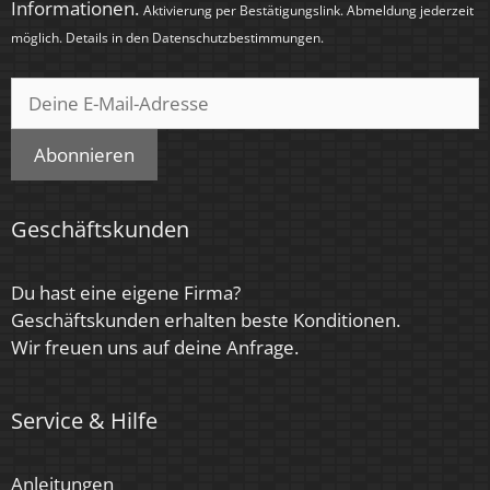
Informationen.
Aktivierung per Bestätigungslink. Abmeldung jederzeit
Anthrazit & klare Kristalle, Anthrazit & schwarze
möglich. Details in den
Datenschutzbestimmungen
.
Kristalle, Schwarz & klare Kristalle, Schwarz &
schwarze Kristalle, Weiß & klare Kristalle, Weiß &
schwarze Kristalle
Abonnieren
Farbkonsistenz
< 6 SDCM
Geschäftskunden
Energieeffizienzklasse
G
Du hast eine eigene Firma?
Geschäftskunden erhalten beste Konditionen.
Herstellergarantie
Wir freuen uns auf deine Anfrage.
4 Jahre
Marke / Hersteller
Service & Hilfe
Luxvenum
Anleitungen