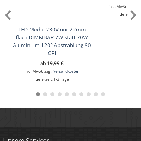
Lichtfarbtemperatur (K)
inkl. MwSt.
zzgl.
V
1800–3000K D2W (Dim-to-Warm)
Lieferzeit:
1
Farbwiedergabe (CRI / Ra)
LED-Modul 230V nur 22mm
95
flach DIMMBAR 7W statt 70W
Aluminium 120° Abstrahlung 90
Schutzklasse (IP)
CRI
IP44
ab
19,99
€
inkl. MwSt.
zzgl.
Versandkosten
Mittlere Lebensdauer
Lieferzeit:
1-3 Tage
35.000 Std.
Schwenkbar
Nein
Material
Aluminium, Glas
Unsere Services