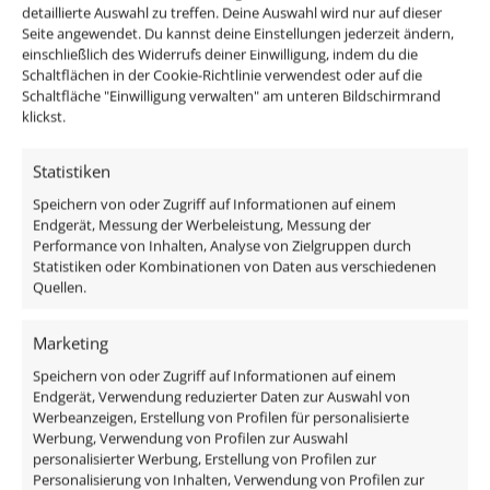
erzeugen auch ein helles und sehr angenehmes Licht
detaillierte Auswahl zu treffen. Deine Auswahl wird nur auf dieser
für dein Badezimmer oder auch den überdachten
Seite angewendet. Du kannst deine Einstellungen jederzeit ändern,
Außenbereich und das mit 80-90% weniger
einschließlich des Widerrufs deiner Einwilligung, indem du die
Schaltflächen in der Cookie-Richtlinie verwendest oder auf die
Energieverbrauch im Gegensatz zu den alten
Schaltfläche "Einwilligung verwalten" am unteren Bildschirmrand
Halogenlampen.
klickst.
Statistiken
Speichern von oder Zugriff auf Informationen auf einem
Passendes Zubehör:
Endgerät, Messung der Werbeleistung, Messung der
Performance von Inhalten, Analyse von Zielgruppen durch
Statistiken oder Kombinationen von Daten aus verschiedenen
DALI Dimmaktor
Quellen.
Funkdimmer
Zigbee / Philips Hue
Marketing
Speichern von oder Zugriff auf Informationen auf einem
Endgerät, Verwendung reduzierter Daten zur Auswahl von
Werbeanzeigen, Erstellung von Profilen für personalisierte
Das enthaltene Leuchtmittel verfügt über edles
Werbung, Verwendung von Profilen zur Auswahl
personalisierter Werbung, Erstellung von Profilen zur
Milchglas, ist austauschbar und ist direkt
Personalisierung von Inhalten, Verwendung von Profilen zur