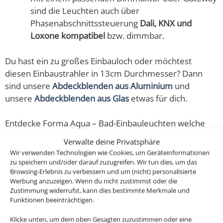
sind die Leuchten auch über
Phasenabschnittssteuerung
Dali, KNX und
Loxone kompatibel
bzw. dimmbar.
Du hast ein zu großes Einbauloch oder möchtest
diesen Einbaustrahler in 13cm Durchmesser? Dann
sind unsere
Abdeckblenden aus Aluminium
und
unsere
Abdeckblenden aus Glas
etwas für dich.
Entdecke Forma Aqua – Bad-Einbauleuchten welche
ausschließlich aus CNC-gefrästem Aluminium & Glas
Verwalte deine Privatsphäre
gefertigt sind und auch noch richtig gut aussehen. Auch
Wir verwenden Technologien wie Cookies, um Geräteinformationen
das austauschbare Aluminium ist aus CNC-gefrästem
zu speichern und/oder darauf zuzugreifen. Wir tun dies, um das
Browsing-Erlebnis zu verbessern und um (nicht) personalisierte
Aluminium hergestellt.
Werbung anzuzeigen. Wenn du nicht zustimmst oder die
Zustimmung widerrufst, kann dies bestimmte Merkmale und
Diese ultra flachen, dimmbaren LED-Einbaustrahler
Funktionen beeinträchtigen.
sehen nicht nur super edel & modern aus, sondern
Klicke unten, um dem oben Gesagten zuzustimmen oder eine