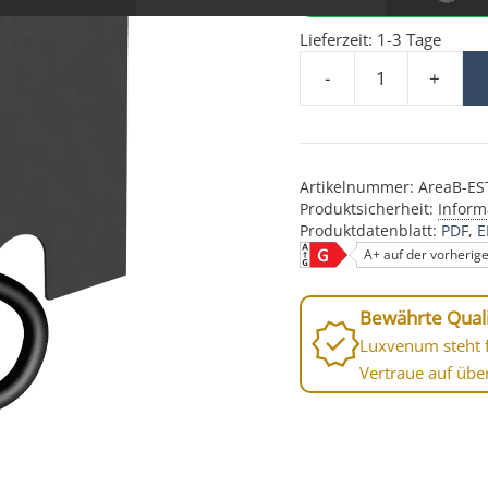
Lieferzeit:
1-3 Tage
-
+
Bodeneinbauleuchte Ar
Artikelnummer:
AreaB-ES
Produktsicherheit:
Inform
Produktdatenblatt:
PDF
E
A+ auf der vorherig
Bewährte Quali
Luxvenum steht f
Vertraue auf übe