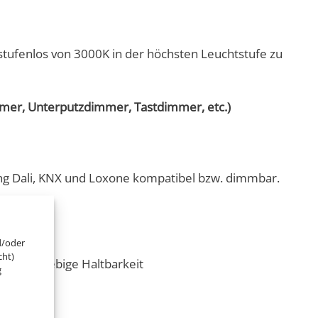
ufenlos von 3000K in der höchsten Leuchtstufe zu
er, Unterputzdimmer, Tastdimmer, etc.)
g Dali, KNX und Loxone kompatibel bzw. dimmbar.
d/oder
cht)
eine langlebige Haltbarkeit
g
 Bereiche.
mes Licht.