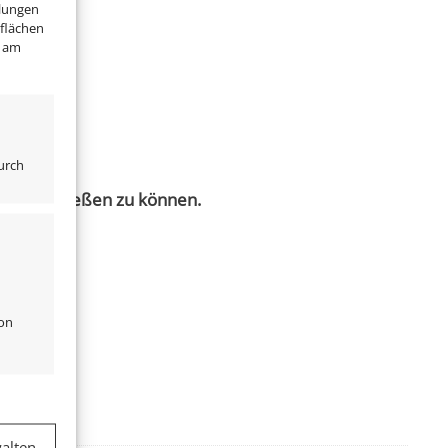
llungen
tflächen
" am
urch
0V anschließen zu können.
von
er aktiv
alten