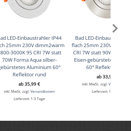
ad LED-Einbaustrahler IP44
Bad LED-Einbaustrahler 
ach 25mm 230V dimm2warm
flach 25mm 230V DIMMB
800-3000K 95 CRI 7W statt
CRI 7W statt 90W Forma
70W Forma Aqua silber-
Eisen-gebürstetes Alumi
gebürstetes Aluminium 60°
60° Reflektor rund
Reflektor rund
ab
33,99
€
ab
35,99
€
inkl. MwSt.
zzgl.
Versandkoste
inkl. MwSt.
zzgl.
Versandkosten
Lieferzeit:
1-3 Tage
Lieferzeit:
1-3 Tage