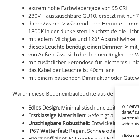
extrem hohe Farbwiedergabe von 95 CRI
230V – austauschbare GU10, ersetzt mit nur
dimm2warm -> während dem Herunterdimmen, wi
1800K in der dunkelsten Leuchtstufe die Licht
mit edlem Milchglas und 120° Abstrahlwinkel
dieses Leuchte benötigt einen Dimmer -> m
von Außen lässt sich durch einen Regler der Wi
mit zusätzlicher Betondose für leichteres Ein
das Kabel der Leuchte ist 40cm lang
mit einem passenden Dimmaktor oder Gateway
Warum diese Bodeneinbauleuchte aus der Area-Kollekt
Wir verw
Edles Design
: Minimalistisch und zeitlos – sie
darauf zu
Erstklassige Materialien
: Gefertigt aus gebürs
personal
Unschlagbare Robustheit
: Entwickelt, um sel
widerruf
IP67 Wetterfest
: Regen, Schnee oder Sonnenei
Klicke u
Energieeffizient
: Mit moderner LED-Technolog