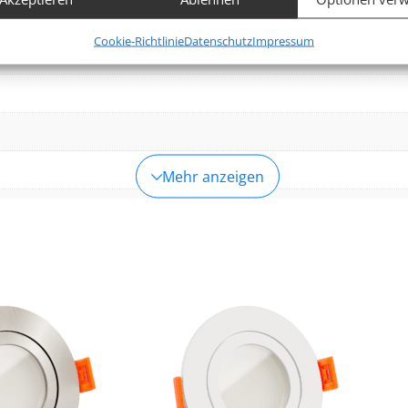
fung verschiedener Endgeräte, Identifikation von Endgeräten
automatisch übermittelter Informationen.
Cookie-Richtlinie
Datenschutz
Impressum
afo)
leistung der Sicherheit, Verhinderung und Aufdeckung von
 und Fehlerbehebung, Bereitstellung und Anzeige von
Imm
g und Inhalten.
Mehr anzeigen
-Warm)