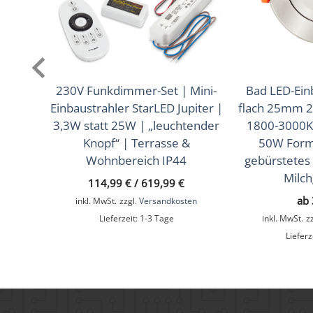
Mittlere Lebensdauer
35.000 Std.
Schwenkbar
Ja
Material
Aluminium, Edelstahl
230V Funkdimmer-Set | Mini-
Bad LED-Ein
Einbaustrahler StarLED Jupiter |
flach 25mm 
Sockel
GU10
3,3W statt 25W | „leuchtender
1800-3000K 
Knopf“ | Terrasse &
50W Form
Schaltzyklen
> 15.000
Wohnbereich IP44
gebürstetes
Anlaufzeit
< 1,00 Sek.
Milch
114,99
€
/
619,99
€
ab
inkl. MwSt.
zzgl.
Versandkosten
Zündzeit
< 0,5 Sek.
Lieferzeit:
1-3 Tage
inkl. MwSt.
z
Farbe
Silber – gebürstet
Lieferz
Form
Eckig
Farbkonsistenz
< 6 SDCM