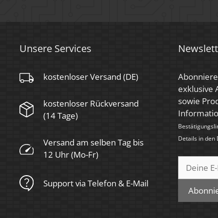
Energieeffizienzklasse
G
Marke / Hersteller
Luxvenum
Herstellergarantie
4 Jahre
Unsere Services
Newslett
kostenloser Versand (DE)
Abonniere
exklusive
sowie Prod
kostenloser Rückversand
Informati
(14 Tage)
Bestätigungsli
Details in den
Versand am selben Tag bis
12 Uhr (Mo-Fr)
Support via Telefon & E-Mail
Abonni