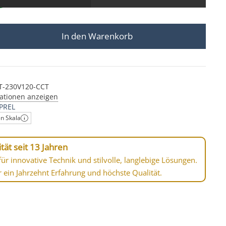
In den Warenkorb
ea 230V | IP67 & 7W | dimm2warm | 95 CRI | 120° Milch
T-230V120-CCT
ationen anzeigen
PREL
en Skala
tät seit 13 Jahren
ür innovative Technik und stilvolle, langlebige Lösungen.
r ein Jahrzehnt Erfahrung und höchste Qualität.