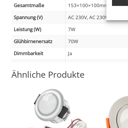
Verknüp
Gesamtmaße
153×100×100mm
anhand 
Spannung (V)
AC 230V, AC 230V (ohne Tr
Gewähr
Leistung (W)
7W
Betrug
Werbun
Glühbirnenersatz
70W
Dimmbarkeit
Ja
Abstrahlwinkel
120° Milchglas
Ähnliche Produkte
Lichtstrom (Lumen)
460lm
Lichtfarbtemperatur
1800–3000K D2W (Dim-to
(K)
Farbwiedergabe (CRI /
95
Ra)
Schutzklasse (IP)
IP67