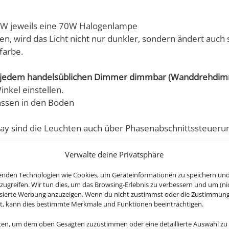
 7W jeweils eine 70W Halogenlampe
rd das Licht nicht nur dunkler, sondern ändert auch st
farbe.
it jedem handelsüblichen Dimmer dimmbar (Wanddrehdimm
nkel einstellen.
lassen in den Boden
 sind die Leuchten auch über Phasenabschnittssteuerun
ion genau das Richtige für dich ist:
Verwalte deine Privatsphäre
enden Technologien wie Cookies, um Geräteinformationen zu speichern un
 passt perfekt in jeden Außenbereich.
zugreifen. Wir tun dies, um das Browsing-Erlebnis zu verbessern und um (ni
tetem Edelstahl für eine stilvolle Optik und Aluminium für 
isierte Werbung anzuzeigen. Wenn du nicht zustimmst oder die Zustimmun
bst Fahrzeugen standzuhalten – perfekt für anspruchsvolle
st, kann dies bestimmte Merkmale und Funktionen beeinträchtigen.
nstrahlung – diese Leuchte macht alles mit.
nten, um dem oben Gesagten zuzustimmen oder eine detaillierte Auswahl zu
ie sparst du Strom und genießt trotzdem helles, angeneh