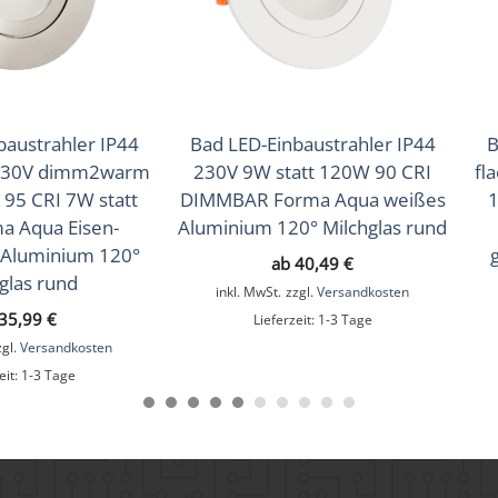
baustrahler IP44
Bad LED-Einbaustrahler IP44
B
230V dimm2warm
230V 9W statt 120W 90 CRI
fl
95 CRI 7W statt
DIMMBAR Forma Aqua weißes
1
a Aqua Eisen-
Aluminium 120° Milchglas rund
 Aluminium 120°
ab
40,49
€
glas rund
inkl. MwSt.
zzgl.
Versandkosten
35,99
€
Lieferzeit:
1-3 Tage
zgl.
Versandkosten
eit:
1-3 Tage