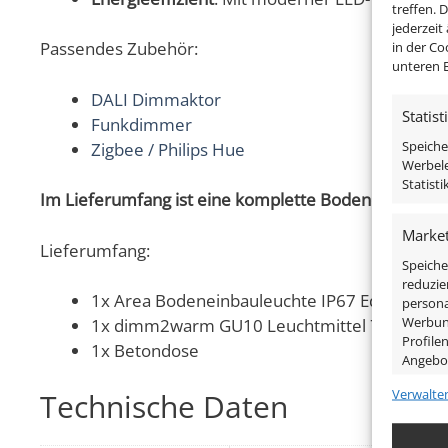
treffen. 
jederzeit
in der Co
Passendes Zubehör:
unteren B
DALI Dimmaktor
Statist
Funkdimmer
Speiche
Zigbee / Philips Hue
Werbele
Statist
Im Lieferumfang ist eine komplette Bodendeinbaule
Market
Lieferumfang:
Speiche
reduzie
1x Area Bodeneinbauleuchte IP67 Edelstahl g
persona
Werbung
1x dimm2warm GU10 Leuchtmittel 7W
Profile
1x Betondose
Angebo
Verwalte
Technische Daten
Eigens
Abgleic