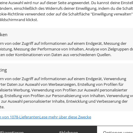
Deine Auswahl wird nur auf dieser Seite angewendet. Du kannst deine Einste
 ändern, einschließlich des Widerrufs deiner Einwilligung, indem du die Schal
okie-Richtlinie verwendest oder auf die Schaltfläche "Einwilligung verwalten
ildschirmrand klickst.
iken
rn von oder Zugriff auf Informationen auf einem Endgerät, Messung der
istung, Messung der Performance von Inhalten, Analyse von Zielgruppen d
iken oder Kombinationen von Daten aus verschiedenen Quellen.
uchte samt Leuchtmittel enthalten um diese direkt an 23
ing
rn von oder Zugriff auf Informationen auf einem Endgerät, Verwendung
rter Daten zur Auswahl von Werbeanzeigen, Erstellung von Profilen für
ebürstet
lisierte Werbung, Verwendung von Profilen zur Auswahl personalisierter
, Erstellung von Profilen zur Personalisierung von Inhalten, Verwendung 
n zur Auswahl personalisierter Inhalte, Entwicklung und Verbesserung der
te.
n von 1078-Lieferanten
Lese mehr über diese Zwecke
chaften
Imm
hung und Kombination von Daten aus unterschiedlichen Quellen,
Akzeptieren
Ablehnen
Optionen verw