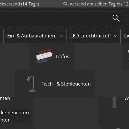
ckversand (14 Tage)
Versand am selben Tag bis 12
Ein- & Aufbaurahmen
LED-Leuchtmittel
Li
euchten
urahmen
Aufbauleuchten
GU10
Aufbauleuchten
Wandleuchten
Trafos
Pendelleuchten
KNX
GU5.3 / 
Deckenle
LED-Leuc
Bod
hten
Mehrflammige D
Bodeneinbauleu
Einbau-Deckenl
dimm2warm | 95
Tisch - & Stehleuchten
schwenkbar | Ed
ab
80,00
€
inkl. MwSt.
z
hten
W
Anzahl
ab 1
ab 
kenleuchten
Preis
96,00
€
92,
chten
endelleuchten
4 Jahre Garantie