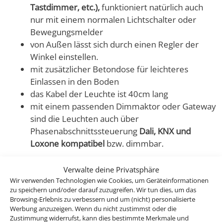
Tastdimmer, etc.),
funktioniert natürlich auch
nur mit einem normalen Lichtschalter oder
Bewegungsmelder
von Außen lässt sich durch einen Regler der
Winkel einstellen.
mit zusätzlicher Betondose für leichteres
Einlassen in den Boden
das Kabel der Leuchte ist 40cm lang
mit einem passenden Dimmaktor oder Gateway
sind die Leuchten auch über
Phasenabschnittssteuerung
Dali, KNX und
Loxone kompatibel
bzw. dimmbar.
Warum diese Bodeneinbauleuchte aus der Area-
Verwalte deine Privatsphäre
Kollektion genau das Richtige für dich ist:
Wir verwenden Technologien wie Cookies, um Geräteinformationen
zu speichern und/oder darauf zuzugreifen. Wir tun dies, um das
Browsing-Erlebnis zu verbessern und um (nicht) personalisierte
Edles Design
: Minimalistisch und zeitlos – sie
Werbung anzuzeigen. Wenn du nicht zustimmst oder die
passt perfekt in jeden Außenbereich.
Zustimmung widerrufst, kann dies bestimmte Merkmale und