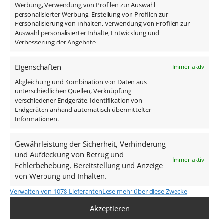
Werbung, Verwendung von Profilen zur Auswahl
personalisierter Werbung, Erstellung von Profilen zur
Im Lieferumfang ist eine komplette
Personalisierung von Inhalten, Verwendung von Profilen zur
Bodendeinbauleuchte samt Leuchtmittel enthalten um
Auswahl personalisierter Inhalte, Entwicklung und
Verbesserung der Angebote.
diese direkt an 230V anschließen zu können.
Eigenschaften
Immer aktiv
Lieferumfang:
Abgleichung und Kombination von Daten aus
unterschiedlichen Quellen, Verknüpfung
1x Area Bodeneinbauleuchte IP67 Edelstahl
verschiedener Endgeräte, Identifikation von
1x dimmbares GU10 Leuchtmittel 7W
Endgeräten anhand automatisch übermittelter
1x Betondose
Informationen.
Technische Daten
Gewährleistung der Sicherheit, Verhinderung
und Aufdeckung von Betrug und
Immer aktiv
Fehlerbehebung, Bereitstellung und Anzeige
Gesamtmaße
von Werbung und Inhalten.
153×100×100mm
Verwalten von 1078-Lieferanten
Lese mehr über diese Zwecke
Akzeptieren
Spannung (V)