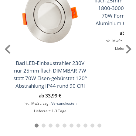
flach 25mm 230
,
550lm
,
570lm
(Warmweiß))
(4000K (Neutralweiß))
1800-3000K 95 
(5000K (Tageslichtweiß))
70W Forma Aq
Aluminium 60° R
Lichtfarbtemperatur (K)
ab
35,
2700K (Warmweiß), 3000K (Warmweiß), 4000K
inkl. MwSt.
zzgl.
V
(Neutralweiß), 5000K (Tageslichtweiß)
Lieferzeit:
1
Farbwiedergabe (CRI / Ra)
Bad LED-Einbaustrahler 230V
93
nur 25mm flach DIMMBAR 7W
statt 70W Eisen-gebürstet 120°
Schutzklasse (IP)
Abstrahlung IP44 rund 90 CRI
IP67
ab
33,99
€
Mittlere Lebensdauer
inkl. MwSt.
zzgl.
Versandkosten
Lieferzeit:
1-3 Tage
35.000 Std.
Schwenkbar