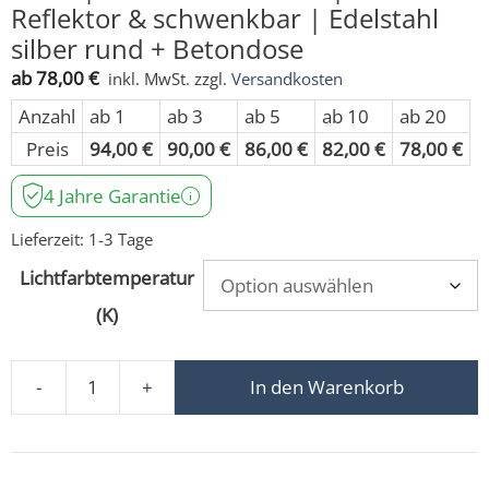
Reflektor & schwenkbar | Edelstahl
silber rund + Betondose
ab
78,00
€
inkl. MwSt.
zzgl.
Versandkosten
Anzahl
ab 1
ab 3
ab 5
ab 10
ab 20
Preis
94,00
€
90,00
€
86,00
€
82,00
€
78,00
€
4 Jahre Garantie
Lieferzeit:
1-3 Tage
Lichtfarbtemperatur
(K)
-
+
In den Warenkorb
Bodeneinbauleuchte Area 230V | IP67 & 7W | dimmbar & 