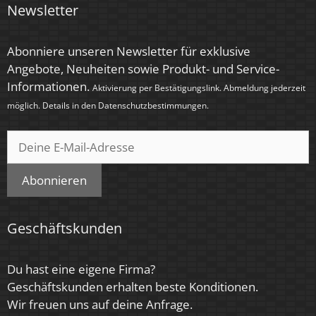
Newsletter
Farbe
Silber – gebürstet
Abonniere unseren Newsletter für exklusive
Angebote, Neuheiten sowie Produkt- und Service-
Form
Informationen.
Aktivierung per Bestätigungslink. Abmeldung jederzeit
Rund
möglich. Details in den
Datenschutzbestimmungen
.
Farbkonsistenz
< 6 SDCM
Abonnieren
Energieeffizienzklasse
F
Geschäftskunden
Marke / Hersteller
Luxvenum
Du hast eine eigene Firma?
Geschäftskunden erhalten beste Konditionen.
Herstellergarantie
Wir freuen uns auf deine Anfrage.
4 Jahre