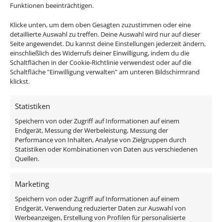
Erstklassige Materialien
: Gefertigt aus
Funktionen beeinträchtigen.
gebürstetem Edelstahl für eine stilvolle Optik
Klicke unten, um dem oben Gesagten zuzustimmen oder eine
und Aluminium für eine langlebige Haltbarkeit
detaillierte Auswahl zu treffen. Deine Auswahl wird nur auf dieser
Unschlagbare Robustheit
: Entwickelt, um selbst
Seite angewendet. Du kannst deine Einstellungen jederzeit ändern,
einschließlich des Widerrufs deiner Einwilligung, indem du die
Fahrzeugen standzuhalten – perfekt für
Schaltflächen in der Cookie-Richtlinie verwendest oder auf die
anspruchsvolle Bereiche.
Schaltfläche "Einwilligung verwalten" am unteren Bildschirmrand
IP67 Wetterfest
: Regen, Schnee oder
klickst.
Sonneneinstrahlung – diese Leuchte macht alles
mit.
Statistiken
Energieeffizient
: Mit moderner LED-Technologie
Speichern von oder Zugriff auf Informationen auf einem
sparst du Strom und genießt trotzdem helles,
Endgerät, Messung der Werbeleistung, Messung der
Performance von Inhalten, Analyse von Zielgruppen durch
angenehmes Licht.
Statistiken oder Kombinationen von Daten aus verschiedenen
Quellen.
Passendes Zubehör:
Marketing
DALI Dimmaktor
Speichern von oder Zugriff auf Informationen auf einem
Funkdimmer
Endgerät, Verwendung reduzierter Daten zur Auswahl von
Zigbee / Philips Hue
Werbeanzeigen, Erstellung von Profilen für personalisierte