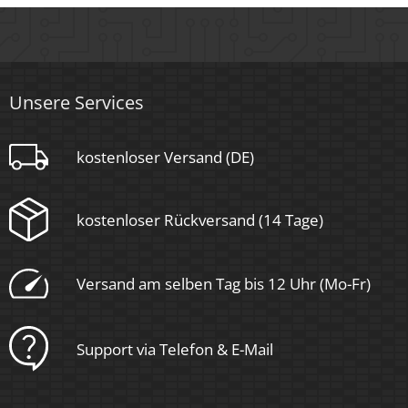
Ja
Material
Aluminium, Edelstahl
Unsere Services
Sockel
kostenloser Versand (DE)
GU10
kostenloser Rückversand (14 Tage)
Schaltzyklen
> 15.000
Versand am selben Tag bis 12 Uhr (Mo-Fr)
Anlaufzeit
< 1,00 Sek.
Support via Telefon & E-Mail
Zündzeit
< 0,5 Sek.