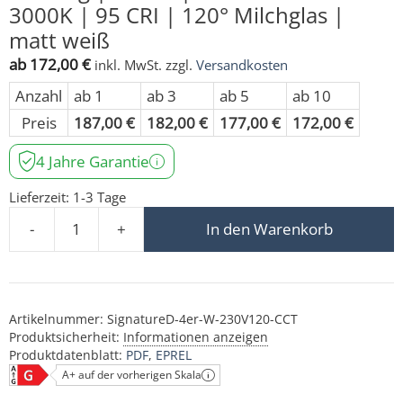
3000K | 95 CRI | 120° Milchglas |
matt weiß
ab
172,00
€
inkl. MwSt.
zzgl.
Versandkosten
Anzahl
ab 1
ab 3
ab 5
ab 10
Preis
187,00
€
182,00
€
177,00
€
172,00
€
4 Jahre Garantie
Lieferzeit:
1-3 Tage
-
+
In den Warenkorb
Deckenleuchte SIGNATURE 230V | 4-flammig | 4x 7W | 
Artikelnummer:
SignatureD-4er-W-230V120-CCT
Produktsicherheit:
Informationen anzeigen
Produktdatenblatt:
PDF
EPREL
A+ auf der vorherigen Skala