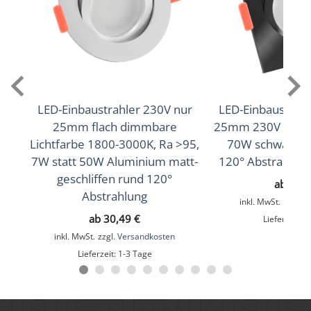
Lichtfarbtemperatur (K)
1800–3000K D2W (Dim-to-Warm)
Farbwiedergabe (CRI / Ra)
95
Schutzklasse (IP)
LED-Einbaustrahler 230V nur
LED-Einbaustrahle
25mm flach dimmbare
25mm 230V DIMM
IP20
Lichtfarbe 1800-3000K, Ra >95,
70W schwarzes
7W statt 50W Aluminium matt-
120° Abstrahlung
Mittlere Lebensdauer
geschliffen rund 120°
ab
29,
35.000 Std.
Abstrahlung
inkl. MwSt.
zzgl.
V
Schwenkbar
ab
30,49
€
Lieferzeit:
1
inkl. MwSt.
zzgl.
Versandkosten
Ja
Lieferzeit:
1-3 Tage
Material
Aluminium