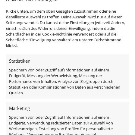
einheitliche und stilvolle Optik genießen kannst.
Vielseitigkeit für jeden Raum:
Ob Wand-,
Klicke unten, um dem oben Gesagten zuzustimmen oder eine
Decken-, Tisch-, Steh- oder Pendelleuchte – jede
detaillierte Auswahl zu treffen. Deine Auswahl wird nur auf dieser
Seite angewendet. Du kannst deine Einstellungen jederzeit ändern,
Leuchte ist ein Lichtkunstwerk für sich und
einschließlich des Widerrufs deiner Einwilligung, indem du die
erfüllt unterschiedlichste Ansprüche.
Schaltflächen in der Cookie-Richtlinie verwendest oder auf die
Hochwertige Verarbeitung:
Robuste Materialien
Schaltfläche "Einwilligung verwalten" am unteren Bildschirmrand
und erstklassige Verarbeitung garantieren
klickst.
Langlebigkeit und eine edle Erscheinung.
Energieeffiziente LED-Technologie:
Spare Strom
Statistiken
und schone die Umwelt, ohne auf helles,
Speichern von oder Zugriff auf Informationen auf einem
angenehmes Licht zu verzichten.
Endgerät, Messung der Werbeleistung, Messung der
Performance von Inhalten, Analyse von Zielgruppen durch
Statistiken oder Kombinationen von Daten aus verschiedenen
Passendes Zubehör:
Quellen.
DALI Dimmaktor
Marketing
Funkdimmer
Speichern von oder Zugriff auf Informationen auf einem
Zigbee / Philips Hue
Endgerät, Verwendung reduzierter Daten zur Auswahl von
Werbeanzeigen, Erstellung von Profilen für personalisierte
Werbung, Verwendung von Profilen zur Auswahl