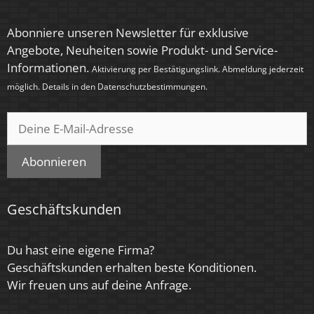
< 6 SDCM
Abonniere unseren Newsletter für exklusive
Angebote, Neuheiten sowie Produkt- und Service-
Energieeffizienzklasse
Informationen.
Aktivierung per Bestätigungslink. Abmeldung jederzeit
G
möglich. Details in den
Datenschutzbestimmungen
.
Marke / Hersteller
Luxvenum
Herstellergarantie
Abonnieren
4 Jahre
Geschäftskunden
Du hast eine eigene Firma?
Geschäftskunden erhalten beste Konditionen.
Wir freuen uns auf deine Anfrage.