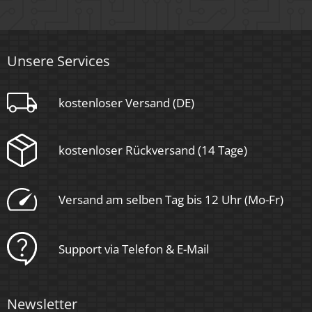
Sockel
Unsere Services
GU10
Schaltzyklen
kostenloser Versand (DE)
> 15.000
kostenloser Rückversand (14 Tage)
Anlaufzeit
< 1,00 Sek.
Versand am selben Tag bis 12 Uhr (Mo-Fr)
Zündzeit
< 0,5 Sek.
Support via Telefon & E-Mail
Farbe
Weiß
Newsletter
Farbkonsistenz