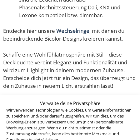
Phasenabschnittssteuerung Dali, KNX und
Loxone kompatibel bzw. dimmbar.
Entdecke hier unsere
Wechselringe
, mit denen du
beeindruckende Bicolor-Designs kreieren kannst.
Schaffe eine Wohlfühlatmosphäre mit Stil – diese
Deckleuchte vereint Eleganz und Funktionalität und
wird zum Highlight in deinem modernen Zuhause.
Entscheide dich jetzt für ein Design, das überzeugt und
dein Zuhause in neuem Licht erstrahlen lässt!
Vorteile unserer Signature-Kollektion:
Verwalte deine Privatsphäre
Wir verwenden Technologien wie Cookies, um Geräteinformationen
zu speichern und/oder darauf zuzugreifen. Wir tun dies, um das
Stimmige Designs:
Die Kollektion ist harmonisch,
Browsing-Erlebnis zu verbessern und um (nicht) personalisierte
im gleichen Design & Licht aufeinander
Werbung anzuzeigen. Wenn du nicht zustimmst oder die
abgestimmt, sodass du in deinem Zuhause eine
Zustimmung widerrufst, kann dies bestimmte Merkmale und
Funktionen beeinträchtigen.