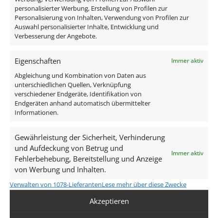
Im Lieferumfang ist eine komplette Deckenleuchte
personalisierter Werbung, Erstellung von Profilen zur
samt Leuchtmittel enthalten um diese direkt an 230V
Personalisierung von Inhalten, Verwendung von Profilen zur
anschließen zu können.
Auswahl personalisierter Inhalte, Entwicklung und
Verbesserung der Angebote.
Lieferumfang:
Eigenschaften
Immer aktiv
Abgleichung und Kombination von Daten aus
1x Signature Deckenleuchte 4-flammig
unterschiedlichen Quellen, Verknüpfung
4x dimm2warm 1800-3000K GU10 Leuchtmittel
verschiedener Endgeräte, Identifikation von
7W
Endgeräten anhand automatisch übermittelter
Informationen.
Technische Daten
Gewährleistung der Sicherheit, Verhinderung
und Aufdeckung von Betrug und
Immer aktiv
Gesamtmaße
Fehlerbehebung, Bereitstellung und Anzeige
von Werbung und Inhalten.
Siehe Skizze in der Bildergalerie
Verwalten von 1078-Lieferanten
Lese mehr über diese Zwecke
Spannung (V)
Akzeptieren
AC 230V, AC 230V (ohne Trafo)