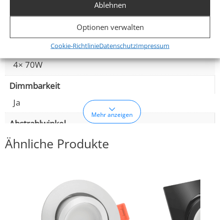
Ablehnen
Leistung (W)
28W
Optionen verwalten
Cookie-Richtlinie
Datenschutz
Impressum
Glühbirnenersatz
4× 70W
Dimmbarkeit
Ja
Mehr anzeigen
Abstrahlwinkel
Ähnliche Produkte
120° Milchglas
Lichtstrom (Lumen)
4× 460lm