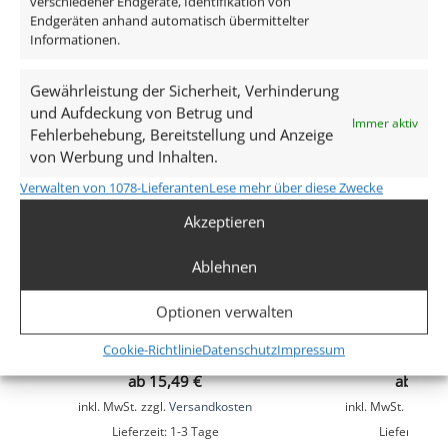
verschiedener Endgeräte, Identifikation von
Endgeräten anhand automatisch übermittelter
Informationen.
Farbe
Weiß
Gewährleistung der Sicherheit, Verhinderung
und Aufdeckung von Betrug und
Marke / Hersteller
Immer aktiv
Fehlerbehebung, Bereitstellung und Anzeige
Luxvenum
von Werbung und Inhalten.
Verwalten von 1078-Lieferanten
Lese mehr über diese Zwecke
Herstellergarantie
Akzeptieren
6 Jahre
Ablehnen
Forma Aqua Bad Einbaurahmen
Forma Einbaura
Optionen verwalten
weißes Aluminium & Glas rund
gebürstetes Alu
IP44
forma
Cookie-Richtlinie
Datenschutz
Impressum
ab
15,49
€
ab
13,
inkl. MwSt.
zzgl.
Versandkosten
inkl. MwSt.
zzgl.
V
Lieferzeit:
1-3 Tage
Lieferzeit:
1