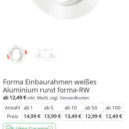
Forma Einbaurahmen weißes
Aluminium rund forma-RW
ab
12,49
€
inkl. MwSt.
zzgl.
Versandkosten
Anzahl
ab 1
ab 5
ab 10
ab 50
ab 100
Preis
14,99
€
13,99
€
13,49
€
12,99
€
12,49
€
6 Jahre Garantie