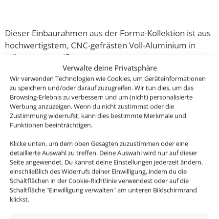
Dieser Einbaurahmen aus der Forma-Kollektion ist aus
hochwertigstem, CNC-gefrästen Voll-Aluminium in
edlem matt-weiß
Verwalte deine Privatsphäre
Wir verwenden Technologien wie Cookies, um Geräteinformationen
Passende Leuchtmittel findest du hier im Shop!
zu speichern und/oder darauf zuzugreifen. Wir tun dies, um das
Browsing-Erlebnis zu verbessern und um (nicht) personalisierte
Oder bestelle gleich unsere anschlussfertigen
Werbung anzuzeigen. Wenn du nicht zustimmst oder die
Zustimmung widerrufst, kann dies bestimmte Merkmale und
Komplett-Sets und spare bares Geld!
Funktionen beeinträchtigen.
Folgendes ist im Lieferumfang enthalten:
Klicke unten, um dem oben Gesagten zuzustimmen oder eine
detaillierte Auswahl zu treffen. Deine Auswahl wird nur auf dieser
Seite angewendet. Du kannst deine Einstellungen jederzeit ändern,
1x Forma Aluminium Einbaurahmen weiß matt
einschließlich des Widerrufs deiner Einwilligung, indem du die
rund
Schaltflächen in der Cookie-Richtlinie verwendest oder auf die
Schaltfläche "Einwilligung verwalten" am unteren Bildschirmrand
klickst.
Technische Daten