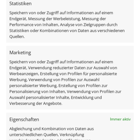
Statistiken
Gesamtmaße
Speichern von oder Zugriff auf Informationen auf einem
Endgerät, Messung der Werbeleistung, Messung der
82×82×25mm
Performance von Inhalten, Analyse von Zielgruppen durch
Statistiken oder Kombinationen von Daten aus verschiedenen
Lochausschnitt Ø
Quellen.
68–78mm
Marketing
Schutzklasse (IP)
Speichern von oder Zugriff auf Informationen auf einem
IP20
Endgerät, Verwendung reduzierter Daten zur Auswahl von
Werbeanzeigen, Erstellung von Profilen für personalisierte
Werbung, Verwendung von Profilen zur Auswahl
Schwenkbar
personalisierter Werbung, Erstellung von Profilen zur
Ja
Personalisierung von Inhalten, Verwendung von Profilen zur
Auswahl personalisierter Inhalte, Entwicklung und
Verbesserung der Angebote.
Material
Aluminium
Mehr anzeigen
Eigenschaften
Immer aktiv
Form
Abgleichung und Kombination von Daten aus
Ähnliche Produkte
unterschiedlichen Quellen, Verknüpfung
Rund