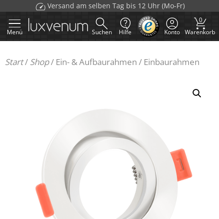
Zum
Versand am selben Tag bis 12 Uhr (Mo-Fr)
Inhalt
0
springen
Menü
Suchen
Hilfe
Konto
Warenkorb
Start
/
Shop
/
Ein- & Aufbaurahmen
/
Einbaurahmen