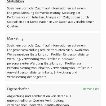
Statistiken
Speichern von oder Zugriff auf Informationen auf einem
Endgerät, Messung der Werbeleistung, Messung der
Performance von Inhalten, Analyse von Zielgruppen durch
Das enthaltene Leuchtmittel verfügt über einen
Statistiken oder Kombinationen von Daten aus verschiedenen
modernen Reflektor, ist austauschbar und ist direkt
Quellen.
anschlussfertig an 230V, da alle benötigten
Komponenten im Lieferumfang enthalten sind:
Marketing
Speichern von oder Zugriff auf Informationen auf einem
1x Forma-Inside Aluminium Einbaurahmen matt
Endgerät, Verwendung reduzierter Daten zur Auswahl von
anthrazit
Werbeanzeigen, Erstellung von Profilen für personalisierte
Werbung, Verwendung von Profilen zur Auswahl
1x LED Modul 7W dimmbar
personalisierter Werbung, Erstellung von Profilen zur
Personalisierung von Inhalten, Verwendung von Profilen zur
Technische Daten
Auswahl personalisierter Inhalte, Entwicklung und
Verbesserung der Angebote.
Gesamtmaße
Eigenschaften
Immer aktiv
90×90×42mm
Abgleichung und Kombination von Daten aus
unterschiedlichen Quellen, Verknüpfung
Lochausschnitt Ø
verschiedener Endgeräte, Identifikation von