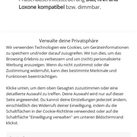
Loxone kompatibel
bzw. dimmbar.
Dieser Einbaurahmen in Schutzklasse IP44 aus der
Verwalte deine Privatsphäre
Forma-Inside Kollektion ist aus hochwertigstem, CNC-
Wir verwenden Technologien wie Cookies, um Geräteinformationen
gefrästen Voll-Aluminium gefertigt.
zu speichern und/oder darauf zuzugreifen. Wir tun dies, um das
Browsing-Erlebnis zu verbessern und um (nicht) personalisierte
Werbung anzuzeigen. Wenn du nicht zustimmst oder die
Er ist sowohl für die Deckeninstallation in
Zustimmung widerrufst, kann dies bestimmte Merkmale und
Wohnräumen, Bädern aber auch für den überdachten
Funktionen beeinträchtigen.
Außenbereich geeignet.
Klicke unten, um dem oben Gesagten zuzustimmen oder eine
detaillierte Auswahl zu treffen. Deine Auswahl wird nur auf dieser
Passendes Zubehör:
Seite angewendet. Du kannst deine Einstellungen jederzeit ändern,
einschließlich des Widerrufs deiner Einwilligung, indem du die
Schaltflächen in der Cookie-Richtlinie verwendest oder auf die
DALI Dimmaktor
Schaltfläche "Einwilligung verwalten" am unteren Bildschirmrand
Funkdimmer
klickst.
Zigbee / Philips Hue