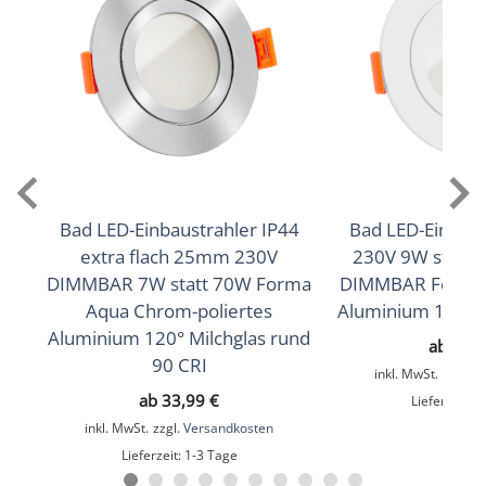
20° Reflektor
Lichtstrom (Lumen)
450lm
,
470lm
(2700K (Warmweiß))
(3000K
,
500lm
(Warmweiß))
(4000K (Neutralweiß))
Lichtfarbtemperatur (K)
2700K (Warmweiß), 3000K (Warmweiß), 4000K
(Neutralweiß)
Bad LED-Einbaustrahler IP44
Bad LED-Einbaus
extra flach 25mm 230V
230V 9W statt 
Farbwiedergabe (CRI / Ra)
DIMMBAR 7W statt 70W Forma
DIMMBAR Forma 
Aqua Chrom-poliertes
Aluminium 120° M
93
Aluminium 120° Milchglas rund
ab
40,
Schutzklasse (IP)
90 CRI
inkl. MwSt.
zzgl.
V
IP44
ab
33,99
€
Lieferzeit:
1
inkl. MwSt.
zzgl.
Versandkosten
Mittlere Lebensdauer
Lieferzeit:
1-3 Tage
35.000 Std.