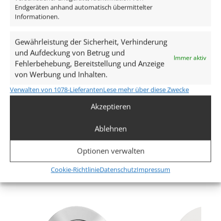
Endgeräten anhand automatisch übermittelter
65–85mm
Informationen.
Spannung (V)
Gewährleistung der Sicherheit, Verhinderung
AC 230V
und Aufdeckung von Betrug und
Immer aktiv
Fehlerbehebung, Bereitstellung und Anzeige
Leistung (W)
von Werbung und Inhalten.
7W
Verwalten von 1078-Lieferanten
Lese mehr über diese Zwecke
Akzeptieren
Glühbirnenersatz
90W
Ablehnen
Mehr anzeigen
Dimmbarkeit
Optionen verwalten
Ja
Ähnliche Produkte
Cookie-Richtlinie
Datenschutz
Impressum
Abstrahlwinkel