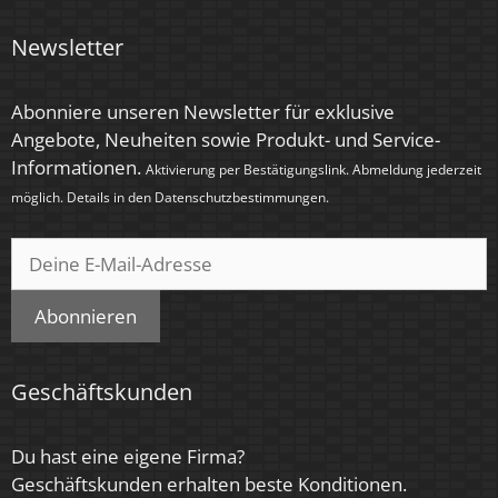
Anlaufzeit
Newsletter
< 1,00 Sek.
Zündzeit
Abonniere unseren Newsletter für exklusive
Angebote, Neuheiten sowie Produkt- und Service-
< 0,5 Sek.
Informationen.
Aktivierung per Bestätigungslink. Abmeldung jederzeit
Farbe
möglich. Details in den
Datenschutzbestimmungen
.
Anthrazit
Farbkonsistenz
< 6 SDCM
Abonnieren
Energieeffizienzklasse
Geschäftskunden
G
Marke / Hersteller
Du hast eine eigene Firma?
Luxvenum
Geschäftskunden erhalten beste Konditionen.