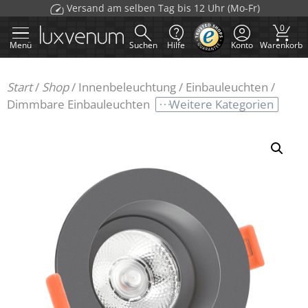
Zum
Versand am selben Tag bis 12 Uhr (Mo-Fr)
Inhalt
0
springen
Menü
Suchen
Hilfe
Konto
Warenkorb
Start
/
Shop
/
Innenbeleuchtung
/
Einbauleuchten
/
Weitere Kategorien
Dimmbare Einbauleuchten