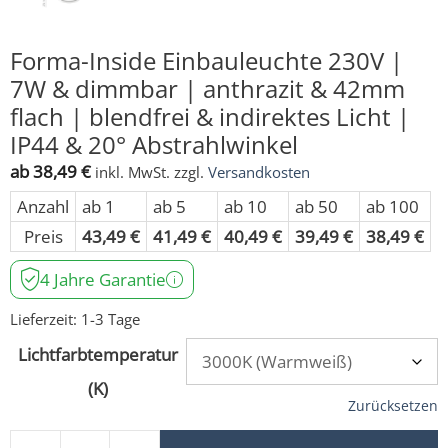
Forma-Inside Einbauleuchte 230V |
7W & dimmbar | anthrazit & 42mm
flach | blendfrei & indirektes Licht |
IP44 & 20° Abstrahlwinkel
ab
38,49
€
inkl. MwSt.
zzgl.
Versandkosten
Anzahl
ab 1
ab 5
ab 10
ab 50
ab 100
Preis
43,49
€
41,49
€
40,49
€
39,49
€
38,49
€
4 Jahre Garantie
Lieferzeit:
1-3 Tage
Lichtfarbtemperatur
(K)
Zurücksetzen