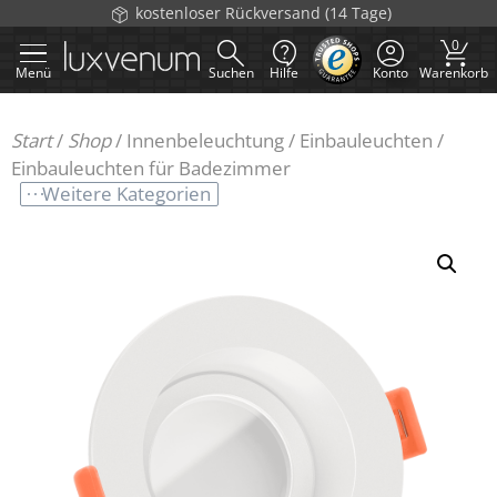
Zum
kostenloser Rückversand (14 Tage)
Ver
Inhalt
0
springen
Menü
Suchen
Hilfe
Konto
Warenkorb
Start
/
Shop
/
Innenbeleuchtung
/
Einbauleuchten
/
Einbauleuchten für Badezimmer
Weitere Kategorien