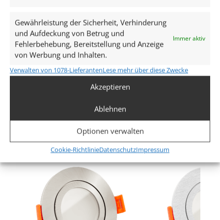
AC 230V
Gewährleistung der Sicherheit, Verhinderung
Leistung (W)
und Aufdeckung von Betrug und
Immer aktiv
Fehlerbehebung, Bereitstellung und Anzeige
9W
von Werbung und Inhalten.
Glühbirnenersatz
Verwalten von 1078-Lieferanten
Lese mehr über diese Zwecke
120W
Akzeptieren
Mehr anzeigen
Dimmbarkeit
Ablehnen
Ja
Ähnliche Produkte
Optionen verwalten
Abstrahlwinkel
Cookie-Richtlinie
Datenschutz
Impressum
90° Milchglas
Lichtstrom (Lumen)