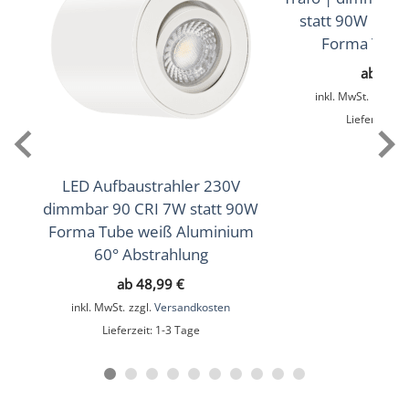
,
460lm
(Warmweiß))
(4000K (Neutralweiß))
statt 90W | 60°
Forma Tube
Lichtfarbtemperatur (K)
ab
55,
2700K (Warmweiß), 3000K (Warmweiß), 4000K
inkl. MwSt.
zzgl.
V
(Neutralweiß)
Lieferzeit:
1
Farbwiedergabe (CRI / Ra)
90
LED Aufbaustrahler 230V
dimmbar 90 CRI 7W statt 90W
Schutzklasse (IP)
Forma Tube weiß Aluminium
IP20
60° Abstrahlung
Mittlere Lebensdauer
ab
48,99
€
inkl. MwSt.
zzgl.
Versandkosten
35.000 Std.
Lieferzeit:
1-3 Tage
Schwenkbar
Ja