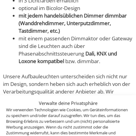
in 3 Lichtfarben erhältlich
optional im Bicolor-Design
mit jedem handelsüblichen Dimmer dimmbar
(Wanddrehdimmer, Unterputzdimmer,
Tastdimmer, etc.)
mit einem passenden Dimmaktor oder Gateway
sind die Leuchten auch über
Phasenabschnittssteuerung
Dali, KNX und
Loxone kompatibel
bzw. dimmbar.
Unsere Aufbauleuchten unterscheiden sich nicht nur
im Design, sondern heben sich auch erheblich von der
Verarbeitungsqualität anderer Anbieter ab. Wir
verarbeiten auch hier nur reinstes CNC-gefrästes Voll-
Verwalte deine Privatsphäre
Aluminium, die Strahler werden zudem nicht mit einer
Wir verwenden Technologien wie Cookies, um Geräteinformationen
unschönen Verschraubung an der Decke befestigt. Bei
zu speichern und/oder darauf zuzugreifen. Wir tun dies, um das
uns wird ein ebenfalls CNC-gefrästes Feingewinde an
Browsing-Erlebnis zu verbessern und um (nicht) personalisierte
Werbung anzuzeigen. Wenn du nicht zustimmst oder die
der Decke befestigt, so das der Aufbaustrahler dann
Zustimmung widerrufst, kann dies bestimmte Merkmale und