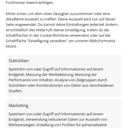
nur noch draufgeschraubt werden muss.
Funktionen beeinträchtigen.
Klicke unten, um dem oben Gesagten zuzustimmen oder eine
Passendes Zubehör:
detaillierte Auswahl zu treffen. Deine Auswahl wird nur auf dieser
Seite angewendet. Du kannst deine Einstellungen jederzeit ändern,
DALI Dimmaktor
einschließlich des Widerrufs deiner Einwilligung, indem du die
Schaltflächen in der Cookie-Richtlinie verwendest oder auf die
Funkdimmer
Schaltfläche "Einwilligung verwalten" am unteren Bildschirmrand
Zigbee / Philips Hue
klickst.
Im Lieferumfang ist der komplette Aufbaustrahler
Statistiken
samt Leuchtmittel enthalten um diesen direkt mit im
Speichern von oder Zugriff auf Informationen auf einem
Leuchtmittel integrierten Trafo an 230V anschließen zu
Endgerät, Messung der Werbeleistung, Messung der
können.
Das Leuchtmittel sieht mit seiner
Performance von Inhalten, Analyse von Zielgruppen durch
Statistiken oder Kombinationen von Daten aus verschiedenen
Milchglasfront, nicht nur sehr edel aus, da man die
Quellen.
einzelnen LEDs nicht sieht, sondern eignet sich auch
durch seinen großen Abstrahlwinkel von 120° ideal zur
Marketing
allgemeinen Raumausleuchtung.
Speichern von oder Zugriff auf Informationen auf einem
Endgerät, Verwendung reduzierter Daten zur Auswahl von
Du möchtest den schwenkbaren Ring der
Werbeanzeigen, Erstellung von Profilen für personalisierte