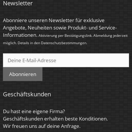
Newsletter
< 0,5 Sek.
Abonniere unseren Newsletter für exklusive
Farbe
Angebote, Neuheiten sowie Produkt- und Service-
Anthrazit, Bronze – gebürstet, Chrom – poliert,
Informationen.
Aktivierung per Bestätigungslink. Abmeldung jederzeit
Eisen – gebürstet, Gold, Schwarz, Silber –
möglich. Details in den
Datenschutzbestimmungen
.
gebürstet, Silber – matt, Weiß
Tube-Farbe
Schwarz
Abonnieren
Farbkonsistenz
< 6 SDCM
Geschäftskunden
Energieeffizienzklasse
Du hast eine eigene Firma?
G
Geschäftskunden erhalten beste Konditionen.
Wir freuen uns auf deine Anfrage.
Herstellergarantie