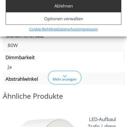
AC 230V (ohne Trafo)
Ablehnen
Leistung (W)
Optionen verwalten
7W
Cookie-Richtlinie
Datenschutz
Impressum
Glühbirnenersatz
80W
Dimmbarkeit
Ja
Abstrahlwinkel
Mehr anzeigen
Ähnliche Produkte
120° Milchglas
Lichtstrom (Lumen)
LED-Aufbauleuch
420lm
,
440lm
(2700K (Warmweiß))
(3000K
Trafo | dimmbar 