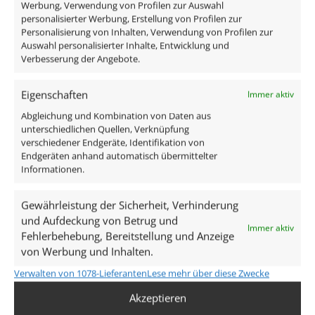
Abdeckblende auch noch in einer anderen Farbe
Werbung, Verwendung von Profilen zur Auswahl
personalisierter Werbung, Erstellung von Profilen zur
haben?
Personalisierung von Inhalten, Verwendung von Profilen zur
Auswahl personalisierter Inhalte, Entwicklung und
Hier geht's zu unseren Innenringen
Verbesserung der Angebote.
Lieferumfang:
Eigenschaften
Immer aktiv
Abgleichung und Kombination von Daten aus
Forma Tube Aufbaustrahler
unterschiedlichen Quellen, Verknüpfung
verschiedener Endgeräte, Identifikation von
Forma Einbaurahmen/Blende
Endgeräten anhand automatisch übermittelter
1x LED-Modul ohne Trafo AC 230V 7W 120°
Informationen.
Technische Daten
Gewährleistung der Sicherheit, Verhinderung
und Aufdeckung von Betrug und
Immer aktiv
Fehlerbehebung, Bereitstellung und Anzeige
Gesamtmaße
von Werbung und Inhalten.
90×88mm
Verwalten von 1078-Lieferanten
Lese mehr über diese Zwecke
Spannung (V)
Akzeptieren