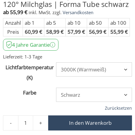
120° Milchglas | Forma Tube schwarz
ab
55,99
€
inkl. MwSt.
zzgl.
Versandkosten
Anzahl
ab 1
ab 5
ab 10
ab 50
ab 100
Preis
60,99
€
58,99
€
57,99
€
56,99
€
55,99
€
4 Jahre Garantie
Lieferzeit:
1-3 Tage
Lichtfarbtemperatur
(K)
Farbe
Zurücksetzen
-
+
In den Warenkorb
LED-Aufbauleuchte 230V ohne Trafo | dimmbar & 90 CRI