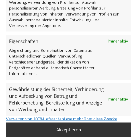
Abdeckblende auch noch in einer anderen Farbe
Werbung, Verwendung von Profilen zur Auswahl
personalisierter Werbung, Erstellung von Profilen zur
haben?
Personalisierung von Inhalten, Verwendung von Profilen zur
Auswahl personalisierter Inhalte, Entwicklung und
Hier geht's zu unseren Innenringen
Verbesserung der Angebote.
Lieferumfang:
Eigenschaften
Immer aktiv
Abgleichung und Kombination von Daten aus
Forma Tube Aufbaustrahler anthrazit matt
unterschiedlichen Quellen, Verknüpfung
verschiedener Endgeräte, Identifikation von
Forma Einbaurahmen/Blende
Endgeräten anhand automatisch übermittelter
230V LED Modul 7W dimmbar
Informationen.
Technische Daten
Gewährleistung der Sicherheit, Verhinderung
und Aufdeckung von Betrug und
Immer aktiv
Fehlerbehebung, Bereitstellung und Anzeige
Gesamtmaße
von Werbung und Inhalten.
90×88mm
Verwalten von 1078-Lieferanten
Lese mehr über diese Zwecke
Spannung (V)
Akzeptieren