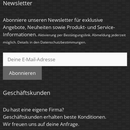
Newsletter
< 0,5 Sek.
Abonniere unseren Newsletter für exklusive
Farbe
Angebote, Neuheiten sowie Produkt- und Service-
Anthrazit, Bronze – gebürstet, Chrom – poliert,
Informationen.
Aktivierung per Bestätigungslink. Abmeldung jederzeit
Eisen – gebürstet, Gold, Schwarz, Silber –
möglich. Details in den
Datenschutzbestimmungen
.
gebürstet, Silber – matt, Weiß
Tube-Farbe
Anthrazit
Abonnieren
Farbkonsistenz
< 6 SDCM
Geschäftskunden
Energieeffizienzklasse
Du hast eine eigene Firma?
G
Geschäftskunden erhalten beste Konditionen.
Wir freuen uns auf deine Anfrage.
Herstellergarantie