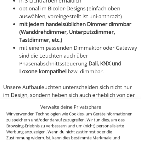
in 3 Lichtfarben erhältlich
optional im Bicolor-Designs (einfach oben
auswählen, voreingestellt ist uni-anthrazit)
mit jedem handelsüblichen Dimmer dimmbar
(Wanddrehdimmer, Unterputzdimmer,
Tastdimmer, etc.)
mit einem passenden Dimmaktor oder Gateway
sind die Leuchten auch über
Phasenabschnittssteuerung
Dali, KNX und
Loxone kompatibel
bzw. dimmbar.
Unsere Aufbauleuchten unterscheiden sich nicht nur
im Design, sondern heben sich auch erheblich von der
Verarbeitungsqualität anderer Anbieter ab. Wir
Verwalte deine Privatsphäre
verarbeiten auch hier nur reinstes CNC-gefrästes Voll-
Wir verwenden Technologien wie Cookies, um Geräteinformationen
Aluminium, die Strahler werden zudem nicht mit einer
zu speichern und/oder darauf zuzugreifen. Wir tun dies, um das
unschönen Verschraubung an der Decke befestigt. Bei
Browsing-Erlebnis zu verbessern und um (nicht) personalisierte
Werbung anzuzeigen. Wenn du nicht zustimmst oder die
uns wird ein ebenfalls CNC-gefrästes Feingewinde an
Zustimmung widerrufst, kann dies bestimmte Merkmale und