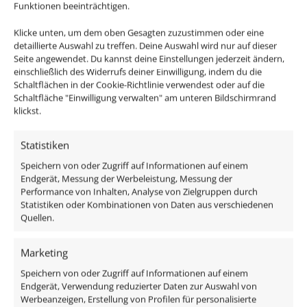
der Decke befestigt, so das der Aufbaustrahler dann
Funktionen beeinträchtigen.
nur noch draufgeschraubt werden muss.
Klicke unten, um dem oben Gesagten zuzustimmen oder eine
detaillierte Auswahl zu treffen. Deine Auswahl wird nur auf dieser
Passendes Zubehör:
Seite angewendet. Du kannst deine Einstellungen jederzeit ändern,
einschließlich des Widerrufs deiner Einwilligung, indem du die
Schaltflächen in der Cookie-Richtlinie verwendest oder auf die
DALI Dimmaktor
Schaltfläche "Einwilligung verwalten" am unteren Bildschirmrand
Funkdimmer
klickst.
Zigbee / Philips Hue
Statistiken
Im Lieferumfang ist der komplette Aufbaustrahler
Speichern von oder Zugriff auf Informationen auf einem
samt Leuchtmittel enthalten um diesen direkt an 230V
Endgerät, Messung der Werbeleistung, Messung der
anschließen zu können.
Das Leuchtmittel sieht mit
Performance von Inhalten, Analyse von Zielgruppen durch
Statistiken oder Kombinationen von Daten aus verschiedenen
seiner Milchglasfront, nicht nur sehr edel aus, da man
Quellen.
die einzelnen LEDs nicht sieht, sondern eignet sich
auch durch seinen großen Abstrahlwinkel von 120°
Marketing
ideal zur allgemeinen Raumausleuchtung.
Speichern von oder Zugriff auf Informationen auf einem
Endgerät, Verwendung reduzierter Daten zur Auswahl von
Du möchtest den schwenkbaren Ring der
Werbeanzeigen, Erstellung von Profilen für personalisierte