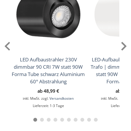
,
450lm
(Warmweiß))
(4000K (Neutralweiß))
Lichtfarbtemperatur (K)
2700K (Warmweiß), 3000K (Warmweiß), 4000K
(Neutralweiß)
Farbwiedergabe (CRI / Ra)
90
LED Aufbaustrahler 230V
LED-Aufbauleuch
dimmbar 90 CRI 7W statt 90W
Trafo | dimmbar 
Schutzklasse (IP)
Forma Tube schwarz Aluminium
statt 90W | 60°
IP20
60° Abstrahlung
Forma Tub
Mittlere Lebensdauer
ab
48,99
€
ab
55,
inkl. MwSt.
zzgl.
Versandkosten
inkl. MwSt.
zzgl.
V
35.000 Std.
Lieferzeit:
1-3 Tage
Lieferzeit:
1
Schwenkbar
Ja