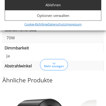
AC 230V
Ablehnen
Leistung (W)
Optionen verwalten
7W
Cookie-Richtlinie
Datenschutz
Impressum
Glühbirnenersatz
70W
Dimmbarkeit
Ja
Abstrahlwinkel
Mehr anzeigen
Ähnliche Produkte
120° Milchglas
Lichtstrom (Lumen)
400lm
,
420lm
(2700K (Warmweiß))
(3000K