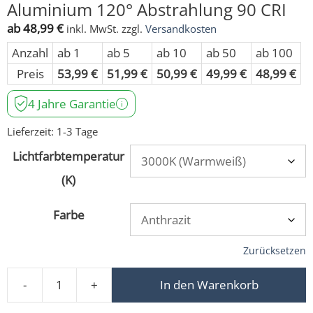
Aluminium 120° Abstrahlung 90 CRI
ab
48,99
€
inkl. MwSt.
zzgl.
Versandkosten
Anzahl
ab 1
ab 5
ab 10
ab 50
ab 100
Preis
53,99
€
51,99
€
50,99
€
49,99
€
48,99
€
4 Jahre Garantie
Lieferzeit:
1-3 Tage
Lichtfarbtemperatur
(K)
Farbe
Zurücksetzen
-
+
In den Warenkorb
LED Aufbaustrahler 230V dimmbar 7W statt 70W Forma 