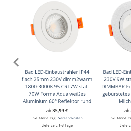
Lichtfarbtemperatur
2700K (Warmweiß), 3000K 
(K)
Farbwiedergabe (CRI /
93
Ra)
Schutzklasse (IP)
IP44
Mittlere Lebensdauer
35.000 Std.
Schwenkbar
Nein
Bad LED-Einbaustrahler IP44
Bad LED-Ein
flach 25mm 230V dimm2warm
230V 9W st
Material
Aluminium, Glas
1800-3000K 95 CRI 7W statt
DIMMBAR For
Sockel
MR16 / GU5.3
70W Forma Aqua weißes
gebürstetes
Aluminium 60° Reflektor rund
Milch
Form
Rund
ab
35,99
€
ab
Schaltzyklen
> 15.000
inkl. MwSt.
zzgl.
Versandkosten
inkl. MwSt.
z
Lieferzeit:
1-3 Tage
Lieferz
Anlaufzeit
< 1,00 Sek.