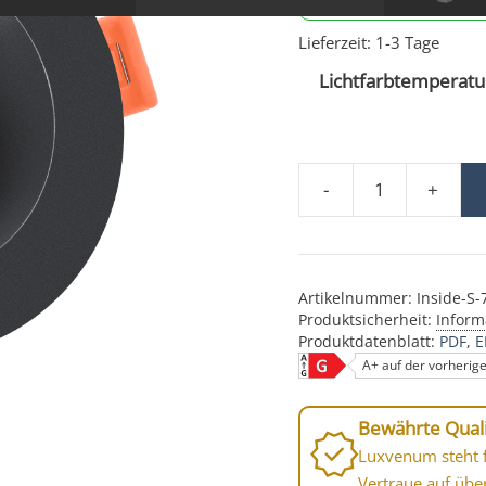
Lieferzeit:
1-3 Tage
Lichtfarbtemperatur
-
+
LED Einbauleuchte 12V
Artikelnummer:
Inside-S
Produktsicherheit:
Inform
Produktdatenblatt:
PDF
E
A+ auf der vorherig
Bewährte Quali
Luxvenum steht f
Vertraue auf übe