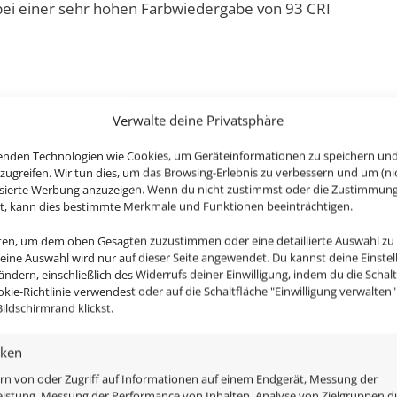
ei einer sehr hohen Farbwiedergabe von 93 CRI
Verwalte deine Privatsphäre
enden Technologien wie Cookies, um Geräteinformationen zu speichern un
rma-Inside Kollektion ist aus hochwertigstem, CNC-gefräs
zugreifen. Wir tun dies, um das Browsing-Erlebnis zu verbessern und um (ni
isierte Werbung anzuzeigen. Wenn du nicht zustimmst oder die Zustimmun
st, kann dies bestimmte Merkmale und Funktionen beeinträchtigen.
umen, Bädern aber auch für den überdachten Außenbereich 
tens 40-100% dimmen, die Leuchtmittel müssen natürlic
nten, um dem oben Gesagten zuzustimmen oder eine detaillierte Auswahl zu
Deine Auswahl wird nur auf dieser Seite angewendet. Du kannst deine Einste
 ändern, einschließlich des Widerrufs deiner Einwilligung, indem du die Schal
okie-Richtlinie verwendest oder auf die Schaltfläche "Einwilligung verwalten
ildschirmrand klickst.
glas, ist austauschbar & im Lieferumfang enthalten sind:
iken
tt schwarz
rn von oder Zugriff auf Informationen auf einem Endgerät, Messung der
istung, Messung der Performance von Inhalten, Analyse von Zielgruppen d