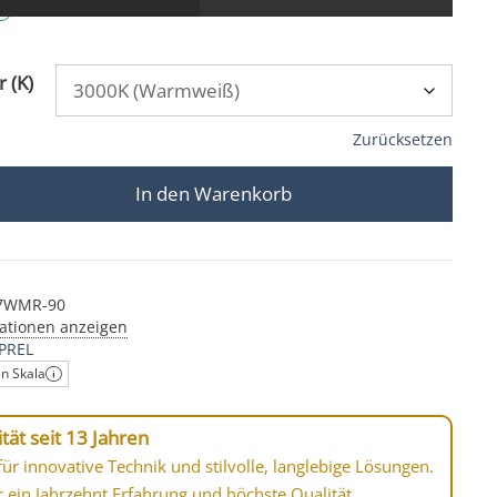
 (K)
Zurücksetzen
In den Warenkorb
 | MR16 / GU5.3 | 7W & dimmbar | 90° Milchglas & 93 CRI 
-7WMR-90
ationen anzeigen
PREL
en Skala
tät seit 13 Jahren
ür innovative Technik und stilvolle, langlebige Lösungen.
r ein Jahrzehnt Erfahrung und höchste Qualität.