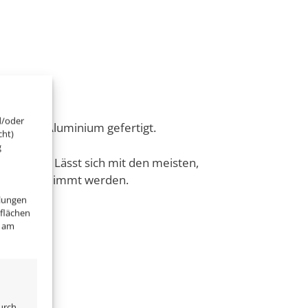
d/oder
ten Voll-Aluminium gefertigt.
cht)
g
geeignet. Lässt sich mit den meisten,
h nicht gedimmt werden.
llungen
tflächen
" am
urch