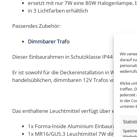
ersetzt mit nur 7W eine 80W Halogenlampe, b
in 3 Lichtfarben erhältlich
Passendes Zubehör:
Dimmbarer Trafo
Wir verw
Dieser Einbaurahmen in Schutzklasse IP44 aus der Fo
darauf zu
personal
widerruf
Er ist sowohl für die Deckeninstallation in Wohnrä
handelsüblichen, dimmbaren 12V Trafos von mindes
Klicke u
treffen. 
jederzeit
in der Co
unteren B
Das enthaltene Leuchtmittel verfügt über edles Milch
Statist
1x Forma-Inside Aluminium Einbaurahmen ma
Speiche
1x MR16/GU5.3 Leuchtmittel 7W dimmbar
Werbele