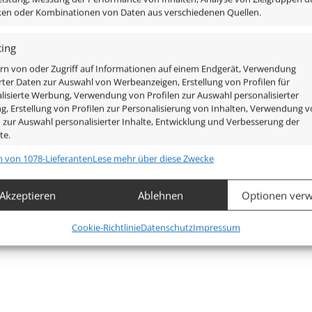
iken oder Kombinationen von Daten aus verschiedenen Quellen.
ing
rn von oder Zugriff auf Informationen auf einem Endgerät, Verwendung
rter Daten zur Auswahl von Werbeanzeigen, Erstellung von Profilen für
lisierte Werbung, Verwendung von Profilen zur Auswahl personalisierter
, Erstellung von Profilen zur Personalisierung von Inhalten, Verwendung 
n zur Auswahl personalisierter Inhalte, Entwicklung und Verbesserung der
te.
n von 1078-Lieferanten
Lese mehr über diese Zwecke
chaften
Imm
hung und Kombination von Daten aus unterschiedlichen Quellen,
Akzeptieren
Ablehnen
Optionen verw
fung verschiedener Endgeräte, Identifikation von Endgeräten
Mehr anzeigen
automatisch übermittelter Informationen.
Cookie-Richtlinie
Datenschutz
Impressum
leistung der Sicherheit, Verhinderung und Aufdeckung von
 und Fehlerbehebung, Bereitstellung und Anzeige von
Imm
g und Inhalten.
520lm
,
540lm
(3000K (Warmweiß))
(4000K (Neutralweiß))