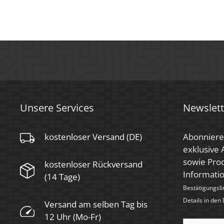
Zündzeit
< 0,5 Sek.
Farbe
Schwarz
Farbkonsistenz
< 6 SDCM
Energieeffizienzklasse
G
Marke / Hersteller
Luxvenum
Unsere Services
Newslett
Herstellergarantie
4 Jahre
kostenloser Versand (DE)
Abonniere
Für Möbeleinbau
exklusive
Ja
geeignet
sowie Prod
kostenloser Rückversand
Informati
(14 Tage)
Bestätigungsli
Details in den
Versand am selben Tag bis
12 Uhr (Mo-Fr)