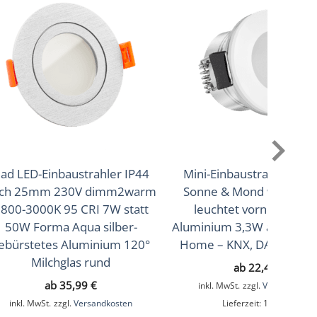
ad LED-Einbaustrahler IP44
Mini-Einbaustrahler Sta
ach 25mm 230V dimm2warm
Sonne & Mond weiß DC
800-3000K 95 CRI 7W statt
leuchtet vorne & seitli
50W Forma Aqua silber-
Aluminium 3,3W auch für
ebürstetes Aluminium 120°
Home – KNX, DALI, usw. 
Milchglas rund
ab
22,49
€
ab
35,99
€
inkl. MwSt.
zzgl.
Versandkoste
inkl. MwSt.
zzgl.
Versandkosten
Lieferzeit:
1-3 Tage