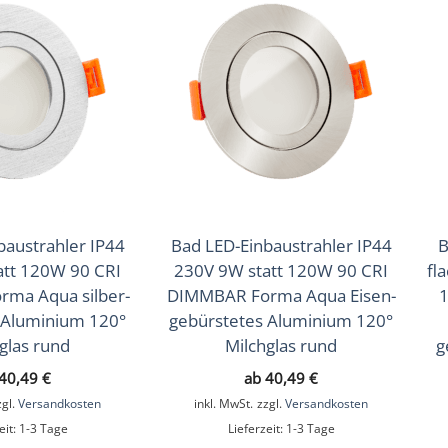
(Warmweiß), 4000K (Neutralweiß)
baustrahler IP44
Bad LED-Einbaustrahler IP44
B
att 120W 90 CRI
230V 9W statt 120W 90 CRI
fl
ma Aqua silber-
DIMMBAR Forma Aqua Eisen-
1
 Aluminium 120°
gebürstetes Aluminium 120°
glas rund
Milchglas rund
g
40,49
€
ab
40,49
€
zgl.
Versandkosten
inkl. MwSt.
zzgl.
Versandkosten
eit:
1-3 Tage
Lieferzeit:
1-3 Tage