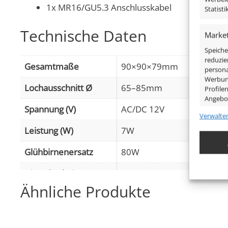
1x MR16/GU5.3 Anschlusskabel
Statist
Technische Daten
Market
Speiche
reduzie
Gesamtmaße
90×90×79mm
persona
Werbung
Lochausschnitt Ø
65–85mm
Profile
Angebo
Spannung (V)
AC/DC 12V
Verwalte
Eigens
Leistung (W)
7W
Abgleic
Verknüp
Glühbirnenersatz
80W
anhand 
Dimmbarkeit
Ja
Gewähr
Ähnliche Produkte
Abstrahlwinkel
90° Milchglas
Betrug
Werbun
Lichtstrom (Lumen)
500lm
,
(2700K (Warmweiß))