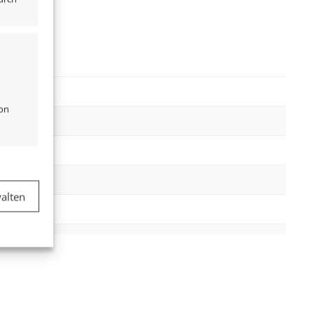
von
er aktiv
alten
er aktiv