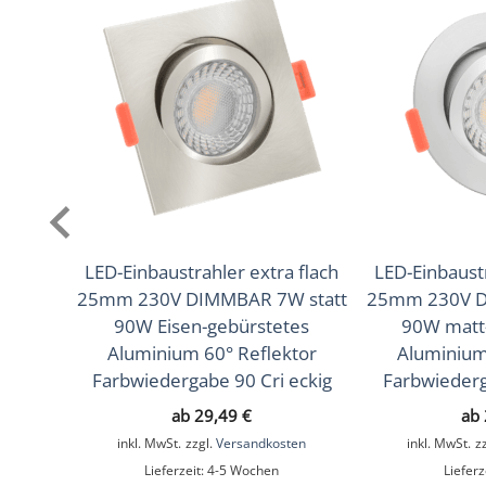
Lichtfarbtemperatur
2700K (Warmweiß), 3000K 
(K)
Farbwiedergabe (CRI /
93
Ra)
Schutzklasse (IP)
IP20
Mittlere Lebensdauer
35.000 Std.
Schwenkbar
Ja
LED-Einbaustrahler extra flach
LED-Einbaustr
25mm 230V DIMMBAR 7W statt
25mm 230V D
Material
Aluminium, Keramik
90W Eisen-gebürstetes
90W matt-
Sockel
MR16 / GU5.3
Aluminium 60° Reflektor
Aluminium
Farbwiedergabe 90 Cri eckig
Farbwiederg
Form
Eckig
ab
29,49
€
ab
Schaltzyklen
> 15.000
inkl. MwSt.
zzgl.
Versandkosten
inkl. MwSt.
z
Lieferzeit:
4-5 Wochen
Lieferz