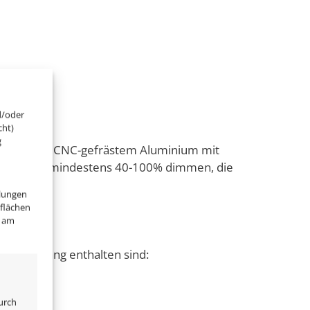
d/oder
cht)
g
gestellt aus CNC-gefrästem Aluminium mit
Trafos von mindestens 40-100% dimmen, die
llungen
tflächen
" am
ieferumfang enthalten sind:
urch