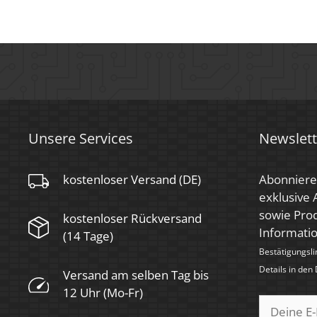
Anlaufzeit
< 1,00 Sek.
Zündzeit
< 0,5 Sek.
Farbe
Schwarz
Farbkonsistenz
< 6 SDCM
Energieeffizienzklasse
G
Unsere Services
Newslett
Marke / Hersteller
Luxvenum
kostenloser Versand (DE)
Abonniere
Herstellergarantie
4 Jahre
exklusive
Für Möbeleinbau
sowie Prod
kostenloser Rückversand
Ja
geeignet
Informati
(14 Tage)
Bestätigungsli
Details in den
Versand am selben Tag bis
12 Uhr (Mo-Fr)