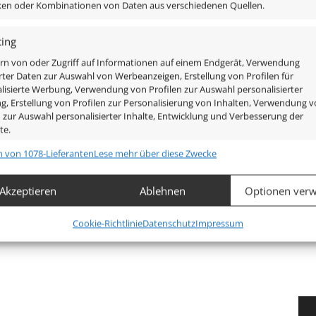
iken oder Kombinationen von Daten aus verschiedenen Quellen.
ing
rn von oder Zugriff auf Informationen auf einem Endgerät, Verwendung
rter Daten zur Auswahl von Werbeanzeigen, Erstellung von Profilen für
lisierte Werbung, Verwendung von Profilen zur Auswahl personalisierter
, Erstellung von Profilen zur Personalisierung von Inhalten, Verwendung 
n zur Auswahl personalisierter Inhalte, Entwicklung und Verbesserung der
te.
n von 1078-Lieferanten
Lese mehr über diese Zwecke
chaften
Imm
hung und Kombination von Daten aus unterschiedlichen Quellen,
Akzeptieren
Ablehnen
Optionen verw
fung verschiedener Endgeräte, Identifikation von Endgeräten
automatisch übermittelter Informationen.
Mehr anzeigen
Cookie-Richtlinie
Datenschutz
Impressum
leistung der Sicherheit, Verhinderung und Aufdeckung von
 und Fehlerbehebung, Bereitstellung und Anzeige von
Imm
g und Inhalten.
520lm
,
540lm
(3000K (Warmweiß))
(4000K (Neutralweiß))