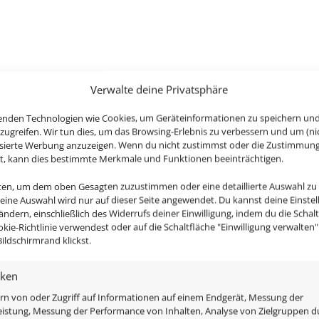
Verwalte deine Privatsphäre
enden Technologien wie Cookies, um Geräteinformationen zu speichern un
zugreifen. Wir tun dies, um das Browsing-Erlebnis zu verbessern und um (ni
isierte Werbung anzuzeigen. Wenn du nicht zustimmst oder die Zustimmun
n tollen und einzigartigen Single- & Bicolor-Designs. Her
st, kann dies bestimmte Merkmale und Funktionen beeinträchtigen.
 sich mit den meisten, handelsüblichen, dimmbaren 12V 
nten, um dem oben Gesagten zuzustimmen oder eine detaillierte Auswahl zu
n.
Deine Auswahl wird nur auf dieser Seite angewendet. Du kannst deine Einste
 ändern, einschließlich des Widerrufs deiner Einwilligung, indem du die Schal
okie-Richtlinie verwendest oder auf die Schaltfläche "Einwilligung verwalten
ildschirmrand klickst.
gn ist austauschbar, da alle benötigten Komponenten im L
iken
rn von oder Zugriff auf Informationen auf einem Endgerät, Messung der
istung, Messung der Performance von Inhalten, Analyse von Zielgruppen d