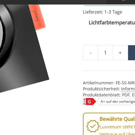
Lieferzeit:
1-3 Tage
Lichtfarbtemperatur
-
+
LED-Einbaustrahler MR
Artikelnummer:
FE-SS-M
Produktsicherheit:
Inform
Produktdatenblatt:
PDF
E
A+ auf der vorherig
Bewährte Quali
Luxvenum steht f
Vertraue auf übe