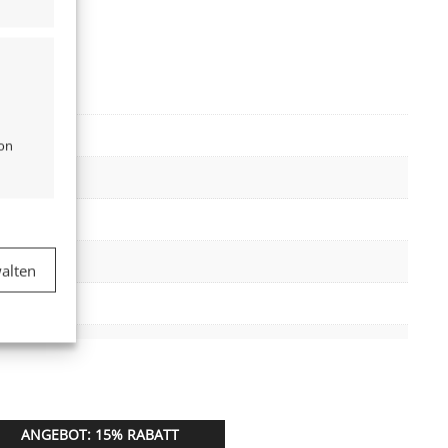
von
er aktiv
alten
er aktiv
ANGEBOT: 15% RABATT