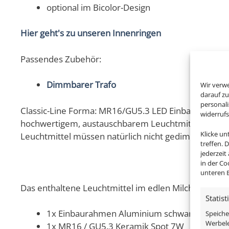
optional im Bicolor-Design
Hier geht's zu unseren Innenringen
Passendes Zubehör:
Dimmbarer Trafo
Wir verw
darauf zu
personal
Classic-Line Forma: MR16/GU5.3 LED Einbaustrahler i
widerruf
hochwertigem, austauschbarem Leuchtmittel. Lässt
Klicke u
Leuchtmittel müssen natürlich nicht gedimmt werde
treffen. 
jederzeit
in der Co
unteren B
Das enthaltene Leuchtmittel im edlen Milchglas Desi
Statist
1x Einbaurahmen Aluminium schwarz matt
Speiche
Werbele
1x MR16 / GU5.3 Keramik Spot 7W