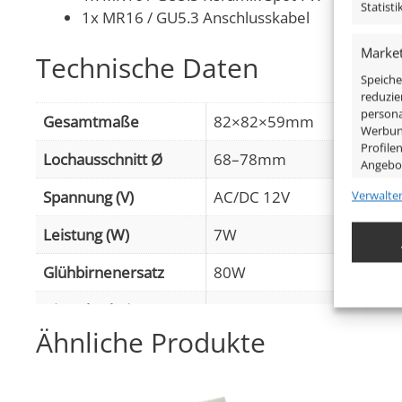
Statist
1x MR16 / GU5.3 Anschlusskabel
Market
Technische Daten
Speiche
reduzie
persona
Gesamtmaße
82×82×59mm
Werbung
Profile
Lochausschnitt Ø
68–78mm
Angebo
Spannung (V)
AC/DC 12V
Verwalte
Eigens
Leistung (W)
7W
Abgleic
Verknüp
Glühbirnenersatz
80W
anhand 
Dimmbarkeit
Ja
Gewähr
Ähnliche Produkte
Betrug
Abstrahlwinkel
120° Milchglas
Werbun
Lichtstrom (Lumen)
500lm
,
(2700K (Warmweiß))