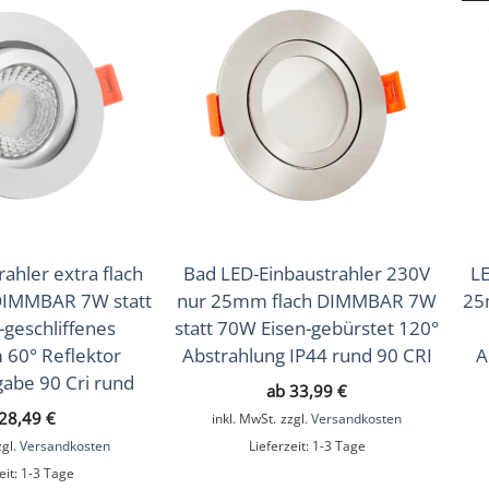
(Warmweiß), 4000K (Neutralweiß)
ahler extra flach
Bad LED-Einbaustrahler 230V
LE
IMMBAR 7W statt
nur 25mm flach DIMMBAR 7W
25
geschliffenes
statt 70W Eisen-gebürstet 120°
 60° Reflektor
Abstrahlung IP44 rund 90 CRI
A
abe 90 Cri rund
ab
33,99
€
28,49
€
inkl. MwSt.
zzgl.
Versandkosten
zgl.
Versandkosten
Lieferzeit:
1-3 Tage
eit:
1-3 Tage