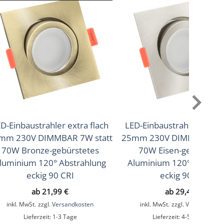
D-Einbaustrahler extra flach
LED-Einbaustrahler extra 
mm 230V DIMMBAR 7W statt
25mm 230V DIMMBAR 7W 
70W Bronze-gebürstetes
70W Eisen-gebürstet
luminium 120° Abstrahlung
Aluminium 120° Abstrah
eckig 90 CRI
eckig 90 CRI
ab
21,99
€
ab
29,49
€
inkl. MwSt.
zzgl.
Versandkosten
inkl. MwSt.
zzgl.
Versandkoste
Lieferzeit:
1-3 Tage
Lieferzeit:
4-5 Wochen