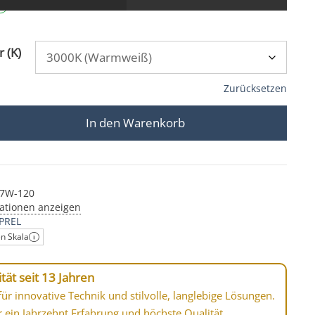
 (K)
Zurücksetzen
In den Warenkorb
16/GU5.3 | 12V | DIMMBAR | 7W statt 80W | 120° Milchgl
R7W-120
ationen anzeigen
PREL
en Skala
tät seit 13 Jahren
ür innovative Technik und stilvolle, langlebige Lösungen.
r ein Jahrzehnt Erfahrung und höchste Qualität.