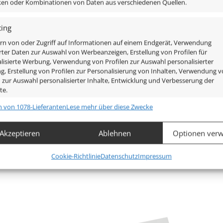
iken oder Kombinationen von Daten aus verschiedenen Quellen.
ing
rn von oder Zugriff auf Informationen auf einem Endgerät, Verwendung
rter Daten zur Auswahl von Werbeanzeigen, Erstellung von Profilen für
lisierte Werbung, Verwendung von Profilen zur Auswahl personalisierter
, Erstellung von Profilen zur Personalisierung von Inhalten, Verwendung 
n zur Auswahl personalisierter Inhalte, Entwicklung und Verbesserung der
te.
n von 1078-Lieferanten
Lese mehr über diese Zwecke
chaften
Imm
hung und Kombination von Daten aus unterschiedlichen Quellen,
Akzeptieren
Ablehnen
Optionen verw
fung verschiedener Endgeräte, Identifikation von Endgeräten
automatisch übermittelter Informationen.
Mehr anzeigen
Cookie-Richtlinie
Datenschutz
Impressum
leistung der Sicherheit, Verhinderung und Aufdeckung von
 und Fehlerbehebung, Bereitstellung und Anzeige von
Imm
g und Inhalten.
,
420lm
,
460lm
(2700K (Warmweiß))
(4000K (Neutralweiß))