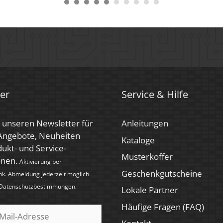
bürstet, Schwarz, Silber – gebürstet, Silber – sandgestrahl
er
Service & Hilfe
 unseren Newsletter für
Anleitungen
 Angebote, Neuheiten
Kataloge
ukt- und Service-
Musterkoffer
onen.
Aktivierung per
Geschenkgutscheine
nk. Abmeldung jederzeit möglich.
Datenschutzbestimmungen
.
Lokale Partner
Häufige Fragen (FAQ)