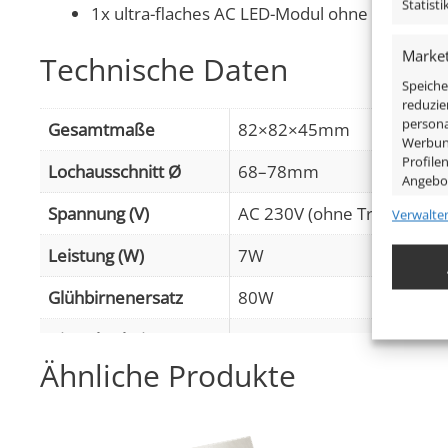
Statist
1x ultra-flaches AC LED-Modul ohne Trafo
Market
Technische Daten
Speiche
reduzie
persona
Gesamtmaße
82×82×45mm
Werbung
Profile
Lochausschnitt Ø
68–78mm
Angebo
Spannung (V)
AC 230V (ohne Trafo)
Verwalte
Eigens
Leistung (W)
7W
Abgleic
Verknüp
Glühbirnenersatz
80W
anhand 
Dimmbarkeit
Ja
Gewähr
Ähnliche Produkte
Betrug
Abstrahlwinkel
120° Milchglas
Werbun
Lichtstrom (Lumen)
395lm
(4000K (Neutralweiß))