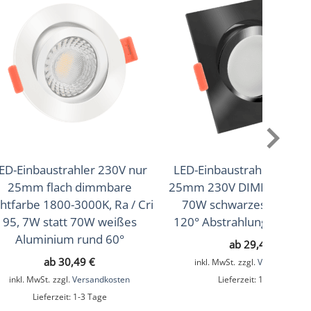
ED-Einbaustrahler 230V nur
LED-Einbaustrahler extra 
25mm flach dimmbare
25mm 230V DIMMBAR 7W 
chtfarbe 1800-3000K, Ra / Cri
70W schwarzes Alumin
95, 7W statt 70W weißes
120° Abstrahlung eckig 9
Aluminium rund 60°
ab
29,49
€
ab
30,49
€
inkl. MwSt.
zzgl.
Versandkoste
inkl. MwSt.
zzgl.
Versandkosten
Lieferzeit:
1-3 Tage
Lieferzeit:
1-3 Tage