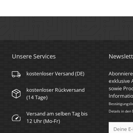
Zündzeit
< 0,5 Sek.
Farbkonsistenz
< 6 SDCM
Energieeffizienzklasse
G
Farbe
Chrom – poliert, Eisen – ge
Unsere Services
Newslett
Marke / Hersteller
Luxvenum
kostenloser Versand (DE)
Abonniere
Herstellergarantie
4 Jahre
exklusive
Für Möbeleinbau
sowie Prod
kostenloser Rückversand
Ja
geeignet
Informati
(14 Tage)
Bestätigungsli
Details in den
Versand am selben Tag bis
12 Uhr (Mo-Fr)