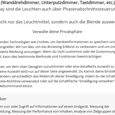
 (Wanddrehdimmer, Unterputzdimmer, Tastdimmer, etc.)
y sind die Leuchten auch über Phasenabschnittssteueru
nicht nur das Leuchtmittel, sondern auch die Blende ausw
n ein paar Jahren mal ein andere Look sein soll, kannst d
Verwalte deine Privatsphäre
enden Technologien wie Cookies, um Geräteinformationen zu speichern un
zugreifen. Wir tun dies, um das Browsing-Erlebnis zu verbessern und um (ni
isierte Werbung anzuzeigen. Wenn du nicht zustimmst oder die Zustimmun
st, kann dies bestimmte Merkmale und Funktionen beeinträchtigen.
nten, um dem oben Gesagten zuzustimmen oder eine detaillierte Auswahl zu
Deine Auswahl wird nur auf dieser Seite angewendet. Du kannst deine Einste
 ändern, einschließlich des Widerrufs deiner Einwilligung, indem du die Schal
okie-Richtlinie verwendest oder auf die Schaltfläche "Einwilligung verwalten
icht nur zusätzlich eine moderne Reflektor-Optik, sondern
ildschirmrand klickst.
, da alle benötigten Komponenten im Lieferumfang enthalt
iken
rn von oder Zugriff auf Informationen auf einem Endgerät, Messung der
istung, Messung der Performance von Inhalten, Analyse von Zielgruppen d