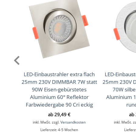
Lichtfarbtemperatur
2700K (Warmweiß), 3000K 
(K)
Farbwiedergabe (CRI /
90
Ra)
Schutzklasse (IP)
IP65
Mittlere Lebensdauer
35.000 Std.
Schwenkbar
Nein
LED-Einbaustrahler extra flach
LED-Einbaustr
25mm 230V DIMMBAR 7W statt
25mm 230V D
Material
Aluminium
90W Eisen-gebürstetes
70W silbe
Sockel
Ultraflach
Aluminium 60° Reflektor
Aluminium 1
Farbwiedergabe 90 Cri eckig
run
Form
Rund
ab
29,49
€
ab
Schaltzyklen
> 15.000
inkl. MwSt.
zzgl.
Versandkosten
inkl. MwSt.
z
Lieferzeit:
4-5 Wochen
Lieferz
Anlaufzeit
< 1,00 Sek.