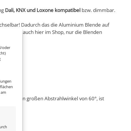
ng
Dali, KNX und Loxone kompatibel
bzw. dimmbar.
echselbar! Dadurch das die Aluminium Blende auf
u bei uns, auch hier im Shop, nur die Blenden
d/oder
cht)
g
llungen
tflächen
" am
 auch einen großen Abstrahlwinkel von 60°, ist
en sind:
urch