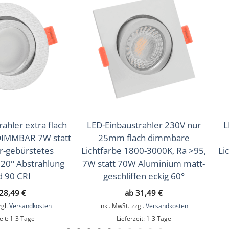
(Warmweiß), 4000K (Neutralweiß)
ahler extra flach
LED-Einbaustrahler 230V nur
L
IMMBAR 7W statt
25mm flach dimmbare
r-gebürstetes
Lichtfarbe 1800-3000K, Ra >95,
Li
20° Abstrahlung
7W statt 70W Aluminium matt-
d 90 CRI
geschliffen eckig 60°
28,49
€
ab
31,49
€
zgl.
Versandkosten
inkl. MwSt.
zzgl.
Versandkosten
eit:
1-3 Tage
Lieferzeit:
1-3 Tage