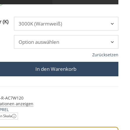
 (K)
Zurücksetzen
In den Warenkorb
hler ohne Trafo | 230V & IP65 | 45mm flach | DIMMBAR &
-R-AC7W120
ationen anzeigen
PREL
en Skala