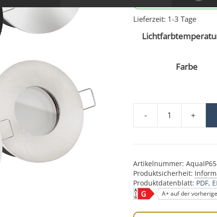
Lieferzeit:
1-3 Tage
Lichtfarbtemperatur
Farbe
-
+
Lista Aqua Einbaustra
Artikelnummer:
AquaIP65
Produktsicherheit:
Inform
Produktdatenblatt:
PDF
E
A+ auf der vorherig