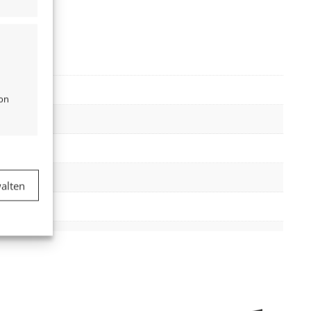
von
er aktiv
alten
er aktiv