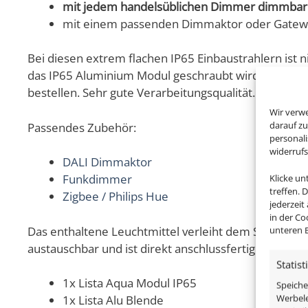
mit jedem handelsüblichen Dimmer dimmbar
mit einem passenden Dimmaktor oder Gatewa
Bei diesen extrem flachen IP65 Einbaustrahlern ist 
das IP65 Aluminium Modul geschraubt wird. Wenn es i
bestellen. Sehr gute Verarbeitungsqualität.
Wir verw
darauf zu
Passendes Zubehör:
personal
widerruf
DALI Dimmaktor
Klicke u
Funkdimmer
treffen. 
Zigbee / Philips Hue
jederzeit
in der Co
Das enthaltene Leuchtmittel verleiht dem Strahler n
unteren B
austauschbar und ist direkt anschlussfertig an 230V
Statist
1x Lista Aqua Modul IP65
Speiche
Werbele
1x Lista Alu Blende