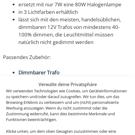
ersetzt mit nur 7W eine 80W Halogenlampe
in 3 Lichtfarben erhältlich
lässt sich mit den meisten, handelsüblichen,
dimmbaren 12V Trafos von mindestens 40-
100% dimmen, die Leuchtmittel müssen
natürlich nicht gedimmt werden
Passendes Zubehör:
Dimmbarer Trafo
Verwalte deine Privatsphäre
Sie sind nicht nur extrem hell, sondern erzeugen auch
Wir verwenden Technologien wie Cookies, um Geräteinformationen
ein helles und sehr angenehmes Licht für
zu speichern und/oder darauf zuzugreifen. Wir tun dies, um das
deine Wohnräume und das mit 80-90% weniger
Browsing-Erlebnis zu verbessern und um (nicht) personalisierte
Werbung anzuzeigen. Wenn du nicht zustimmst oder die
Energieverbrauch im Gegensatz zu den alten
Zustimmung widerrufst, kann dies bestimmte Merkmale und
Halogenlampen.
Funktionen beeinträchtigen.
Klicke unten, um dem oben Gesagten zuzustimmen oder eine
Passen in alle Luxvenum Einbaurahmen und alle