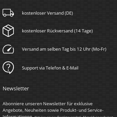
Schaltzyklen
kostenloser Versand (DE)
> 15.000
Anlaufzeit
kostenloser Rückversand (14 Tage)
< 1,00 Sek.
Zündzeit
Versand am selben Tag bis 12 Uhr (Mo-Fr)
< 0,5 Sek.
Farbkonsistenz
Support via Telefon & E-Mail
< 6 SDCM
Energieeffizienzklasse
Newsletter
G
Abonniere unseren Newsletter für exklusive
Marke / Hersteller
Angebote, Neuheiten sowie Produkt- und Service-
Luxvenum
Informationen.
Aktivierung per Bestätigungslink. Abmeldung jederzeit