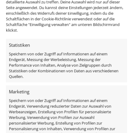
detaillierte Auswahl zu treffen. Deine Auswahl wird nur auf dieser
Standard Einbaurahmen für Leuchtmittel mit einem
Seite angewendet. Du kannst deine Einstellungen jederzeit ändern,
Kopf-Durchmesser von 50mm
einschließlich des Widerrufs deiner Einwilligung, indem du die
Schaltflächen in der Cookie-Richtlinie verwendest oder auf die
Schaltfläche "Einwilligung verwalten" am unteren Bildschirmrand
Oder bestelle direkt unsere fertigen Einbauleuchten
klickst.
Komplett-Sets und spare bares Geld!
Statistiken
Technische Daten
Speichern von oder Zugriff auf Informationen auf einem
Endgerät, Messung der Werbeleistung, Messung der
Performance von Inhalten, Analyse von Zielgruppen durch
Gesamtmaße
Statistiken oder Kombinationen von Daten aus verschiedenen
Quellen.
50×50×52mm
Spannung (V)
Marketing
AC/DC 12V
Speichern von oder Zugriff auf Informationen auf einem
Endgerät, Verwendung reduzierter Daten zur Auswahl von
Werbeanzeigen, Erstellung von Profilen für personalisierte
Leistung (W)
Werbung, Verwendung von Profilen zur Auswahl
7W
personalisierter Werbung, Erstellung von Profilen zur
Personalisierung von Inhalten, Verwendung von Profilen zur