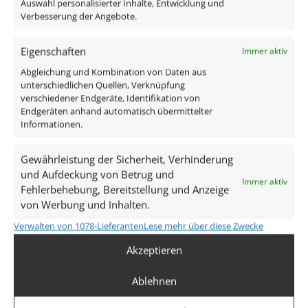
Auswahl personalisierter Inhalte, Entwicklung und
Glühbirnenersatz
Verbesserung der Angebote.
80W
Eigenschaften
Immer aktiv
Dimmbarkeit
Abgleichung und Kombination von Daten aus
Ja
unterschiedlichen Quellen, Verknüpfung
verschiedener Endgeräte, Identifikation von
Mehr anzeigen
Abstrahlwinkel
Endgeräten anhand automatisch übermittelter
Informationen.
Ähnliche Produkte
Gewährleistung der Sicherheit, Verhinderung
120° Milchglas
und Aufdeckung von Betrug und
Immer aktiv
Fehlerbehebung, Bereitstellung und Anzeige
Lichtstrom (Lumen)
von Werbung und Inhalten.
500lm
,
520lm
(2700K (Warmweiß))
(3000K
Verwalten von 1078-Lieferanten
Lese mehr über diese Zwecke
,
540lm
(Warmweiß))
(4000K (Neutralweiß))
Akzeptieren
Lichtfarbtemperatur (K)
Ablehnen
2700K (Warmweiß), 3000K (Warmweiß), 4000K
(Neutralweiß)