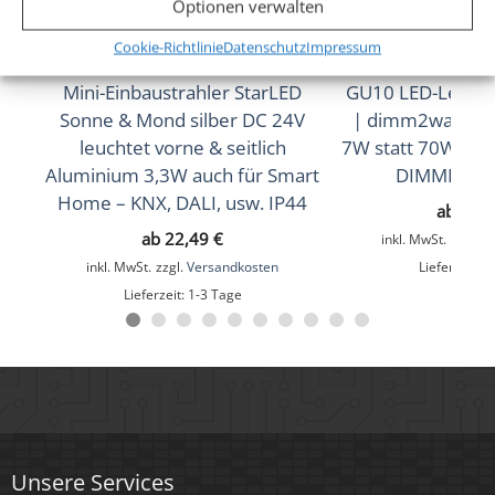
Optionen verwalten
Farbwiedergabe (CRI / Ra)
Cookie-Richtlinie
Datenschutz
Impressum
93
Mini-Einbaustrahler StarLED
GU10 LED-Leucht
Sonne & Mond silber DC 24V
| dimm2warm 1
Schutzklasse (IP)
leuchtet vorne & seitlich
7W statt 70W | 12
IP20
Aluminium 3,3W auch für Smart
DIMMBAR |
Home – KNX, DALI, usw. IP44
ab
19,
Mittlere Lebensdauer
ab
22,49
€
inkl. MwSt.
zzgl.
V
35.000 Std.
inkl. MwSt.
zzgl.
Versandkosten
Lieferzeit:
1
Lieferzeit:
1-3 Tage
Material
Keramik
Sockel
MR16 / GU5.3
Unsere Services