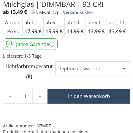
Milchglas | DIMMBAR | 93 CRI
ab
13,49
€
inkl. MwSt.
zzgl.
Versandkosten
Anzahl
ab 1
ab 5
ab 10
ab 50
ab 100
Preis
17,99
€
15,99
€
14,99
€
13,99
€
13,49
€
4 Jahre Garantie
Lieferzeit:
1-3 Tage
Lichtfarbtemperatur
(K)
-
+
In den Warenkorb
MR16 / GU5.3 LED-Leuchtmittel | 12V AC / DC | 7W sta
Artikelnummer:
LV7MRF
Produktsicherheit:
Informationen anzeigen