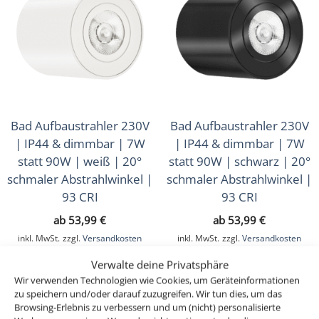
Bad Aufbaustrahler 230V
Bad Aufbaustrahler 230V
| IP44 & dimmbar | 7W
| IP44 & dimmbar | 7W
statt 90W | weiß | 20°
statt 90W | schwarz | 20°
schmaler Abstrahlwinkel |
schmaler Abstrahlwinkel |
93 CRI
93 CRI
ab
53,99
€
ab
53,99
€
inkl. MwSt.
zzgl.
Versandkosten
inkl. MwSt.
zzgl.
Versandkosten
Lieferzeit:
1-3 Tage
Lieferzeit:
1-3 Tage
Verwalte deine Privatsphäre
Wir verwenden Technologien wie Cookies, um Geräteinformationen
zu speichern und/oder darauf zuzugreifen. Wir tun dies, um das
Browsing-Erlebnis zu verbessern und um (nicht) personalisierte