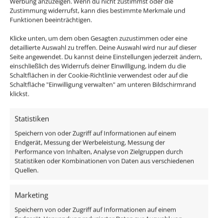
Werbung anzuzeigen. Wenn du nicht zustimmst oder die
Zustimmung widerrufst, kann dies bestimmte Merkmale und
Funktionen beeinträchtigen.
Klicke unten, um dem oben Gesagten zuzustimmen oder eine
detaillierte Auswahl zu treffen. Deine Auswahl wird nur auf dieser
Seite angewendet. Du kannst deine Einstellungen jederzeit ändern,
einschließlich des Widerrufs deiner Einwilligung, indem du die
Schaltflächen in der Cookie-Richtlinie verwendest oder auf die
Bad LED-Aufbauleuchte
Bad Aufbaustrahler 230V
Schaltfläche "Einwilligung verwalten" am unteren Bildschirmrand
230V ohne Trafo |
| IP44 & dimmbar | 7W
klickst.
dimmbar & 90 CRI | 7W
statt 90W | anthrazit |
statt 90W | 60° Reflektor
Statistiken
20° schmaler
& IP44 | Forma Aqua
Abstrahlwinkel | 93 CRI
Speichern von oder Zugriff auf Informationen auf einem
Endgerät, Messung der Werbeleistung, Messung der
Tube schwarz
ab
53,99
€
Performance von Inhalten, Analyse von Zielgruppen durch
ab
60,99
€
inkl. MwSt.
zzgl.
Versandkosten
Statistiken oder Kombinationen von Daten aus verschiedenen
Quellen.
inkl. MwSt.
zzgl.
Versandkosten
Lieferzeit:
1-3 Tage
Lieferzeit:
1-3 Tage
Marketing
Speichern von oder Zugriff auf Informationen auf einem