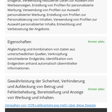
Endgerät, Verwendung reduzierter Daten zur Auswahl von
Werbeanzeigen, Erstellung von Profilen für personalisierte
Werbung, Verwendung von Profilen zur Auswahl
personalisierter Werbung, Erstellung von Profilen zur
Personalisierung von Inhalten, Verwendung von Profilen zur
Auswahl personalisierter Inhalte, Entwicklung und
Verbesserung der Angebote.
Eigenschaften
Immer aktiv
LED Aufbaustrahler 230V
Abgleichung und Kombination von Daten aus
| dimmbar & 93 CRI | 7W
unterschiedlichen Quellen, Verknüpfung
verschiedener Endgeräte, Identifikation von
statt 90W | anthrazit |
Endgeräten anhand automatisch übermittelter
Aluminium | 20°
Informationen.
schmaler Abstrahlwinkel
ab
48,99
€
Gewährleistung der Sicherheit, Verhinderung
und Aufdeckung von Betrug und
inkl. MwSt.
zzgl.
Versandkosten
Immer aktiv
Fehlerbehebung, Bereitstellung und Anzeige
Lieferzeit:
1-3 Tage
von Werbung und Inhalten.
Verwalten von 1078-Lieferanten
Lese mehr über diese Zwecke