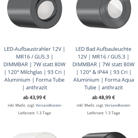
LED-Aufbaustrahler 12V |
LED Bad Aufbauleuchte
MR16 / GU5.3 |
12V | MR16 / GU5.3 |
DIMMBAR | 7W statt 80W
DIMMBAR | 7W statt 80W
| 120° Milchglas | 93 Cri |
| 120° & IP44 | 93 Cri |
Aluminium | Forma Tube
Aluminium | Forma Aqua
| anthrazit
Tube | anthrazit
ab
43,99
€
ab
48,99
€
inkl. MwSt.
zzgl.
Versandkosten
inkl. MwSt.
zzgl.
Versandkosten
Lieferzeit:
1-3 Tage
Lieferzeit:
1-3 Tage