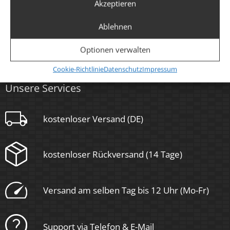
Akzeptieren
←
1
2
3
4
5
Ablehnen
Optionen verwalten
Cookie-Richtlinie
Datenschutz
Impressum
Unsere Services
kostenloser Versand (DE)
kostenloser Rückversand (14 Tage)
Versand am selben Tag bis 12 Uhr (Mo-Fr)
Support via Telefon & E-Mail