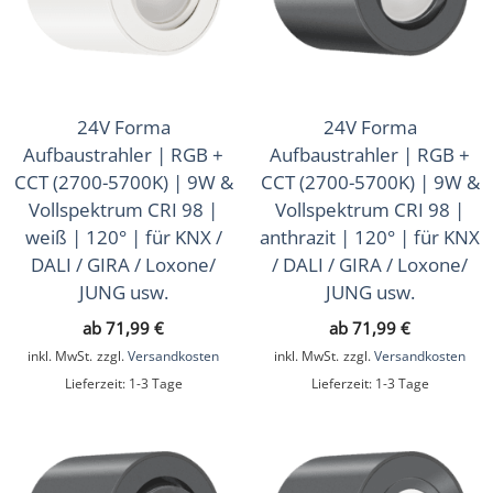
Aufbauleuchten
(81)
LED-Leuchtmittel
(30)
Zubehör
(13)
24V Forma
24V Forma
Zubehör
(43)
Aufbaustrahler | RGB +
Aufbaustrahler | RGB +
Sale
CCT (2700-5700K) | 9W &
CCT (2700-5700K) | 9W &
(16)
Vollspektrum CRI 98 |
Vollspektrum CRI 98 |
Musterkoffer
(4)
weiß | 120° | für KNX /
anthrazit | 120° | für KNX
DALI / GIRA / Loxone/
/ DALI / GIRA / Loxone/
Geschenkgutscheine
(1)
JUNG usw.
JUNG usw.
ab
71,99
€
ab
71,99
€
inkl. MwSt.
zzgl.
Versandkosten
inkl. MwSt.
zzgl.
Versandkosten
Lieferzeit:
1-3 Tage
Lieferzeit:
1-3 Tage