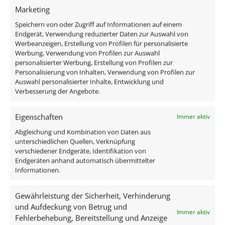
Lieferzeit:
1-3 Tage
Marketing
Speichern von oder Zugriff auf Informationen auf einem
Endgerät, Verwendung reduzierter Daten zur Auswahl von
Werbeanzeigen, Erstellung von Profilen für personalisierte
Werbung, Verwendung von Profilen zur Auswahl
personalisierter Werbung, Erstellung von Profilen zur
Personalisierung von Inhalten, Verwendung von Profilen zur
Auswahl personalisierter Inhalte, Entwicklung und
Verbesserung der Angebote.
Eigenschaften
Immer aktiv
Deckenleuchte
Deckenleuchte
Abgleichung und Kombination von Daten aus
unterschiedlichen Quellen, Verknüpfung
SIGNATURE 230V | 4-
SIGNATURE 230V | 2-
verschiedener Endgeräte, Identifikation von
flammig | 4x 7W |
flammig | 2x 7W |
Endgeräten anhand automatisch übermittelter
dimmbar & 93 CRI | 60°
dimm2warm 1800-3000K
Informationen.
Reflektor | matt weiß
| 95 CRI | 120° Milchglas
| matt weiß
Gewährleistung der Sicherheit, Verhinderung
ab
164,00
€
und Aufdeckung von Betrug und
ab
82,00
€
inkl. MwSt.
zzgl.
Versandkosten
Immer aktiv
Fehlerbehebung, Bereitstellung und Anzeige
Lieferzeit:
1-3 Tage
inkl. MwSt.
zzgl.
Versandkosten