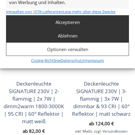
von Werbung und Inhalten.
Lieferzeit:
1-3 Tage
Verwalten von 1078-Lieferanten
Lese mehr über diese Zwecke
Akzeptieren
Ablehnen
Optionen verwalten
Cookie-Richtlinie
Datenschutz
Impressum
Deckenleuchte
Deckenleuchte
SIGNATURE 230V | 2-
SIGNATURE 230V | 3-
flammig | 2x 7W |
flammig | 3x 7W |
dimm2warm 1800-3000K
dimmbar & 93 CRI | 60°
| 95 CRI | 60° Reflektor |
Reflektor | matt schwarz
matt weiß
ab
124,00
€
ab
82,00
€
inkl. MwSt.
zzgl.
Versandkosten