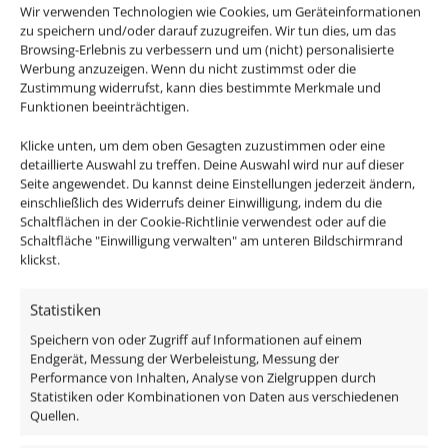
Wir verwenden Technologien wie Cookies, um Geräteinformationen
zu speichern und/oder darauf zuzugreifen. Wir tun dies, um das
Browsing-Erlebnis zu verbessern und um (nicht) personalisierte
Werbung anzuzeigen. Wenn du nicht zustimmst oder die
Zustimmung widerrufst, kann dies bestimmte Merkmale und
Funktionen beeinträchtigen.
Klicke unten, um dem oben Gesagten zuzustimmen oder eine
detaillierte Auswahl zu treffen. Deine Auswahl wird nur auf dieser
Seite angewendet. Du kannst deine Einstellungen jederzeit ändern,
einschließlich des Widerrufs deiner Einwilligung, indem du die
Schaltflächen in der Cookie-Richtlinie verwendest oder auf die
Deckenleuchte
Deckenleuchte
Schaltfläche "Einwilligung verwalten" am unteren Bildschirmrand
klickst.
SIGNATURE 230V | 1-
SIGNATURE 230V | 4-
flammig | 1x 7W |
flammig | 4x 7W |
Statistiken
dimmbar & 93 CRI | 120°
dimm2warm 1800-3000K
Milchglas | matt schwarz
| 95 CRI | 120° Milchglas
Speichern von oder Zugriff auf Informationen auf einem
Endgerät, Messung der Werbeleistung, Messung der
| matt weiß
ab
40,00
€
Performance von Inhalten, Analyse von Zielgruppen durch
Statistiken oder Kombinationen von Daten aus verschiedenen
ab
172,00
€
inkl. MwSt.
zzgl.
Versandkosten
Quellen.
Lieferzeit:
1-3 Tage
inkl. MwSt.
zzgl.
Versandkosten