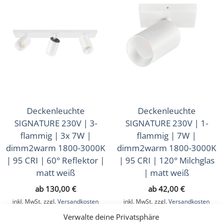
Deckenleuchte
Deckenleuchte
SIGNATURE 230V | 3-
SIGNATURE 230V | 1-
flammig | 3x 7W |
flammig | 7W |
dimm2warm 1800-3000K
dimm2warm 1800-3000K
| 95 CRI | 60° Reflektor |
| 95 CRI | 120° Milchglas
matt weiß
| matt weiß
ab
130,00
€
ab
42,00
€
inkl. MwSt.
zzgl.
Versandkosten
inkl. MwSt.
zzgl.
Versandkosten
Lieferzeit:
1-3 Tage
Lieferzeit:
1-3 Tage
Verwalte deine Privatsphäre