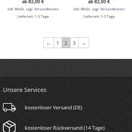
ab
82,00
€
ab
82,00
€
inkl. MwSt.
zzgl.
Versandkosten
inkl. MwSt.
zzgl.
Versandkosten
Lieferzeit:
1-3 Tage
Lieferzeit:
1-3 Tage
←
1
2
3
→
Unsere Services
kostenloser Versand (DE)
kostenloser Rückversand (14 Tage)