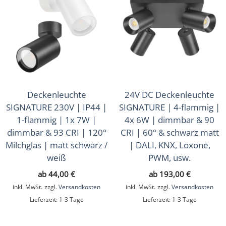
Deckenleuchte
24V DC Deckenleuchte
SIGNATURE 230V | IP44 |
SIGNATURE | 4-flammig |
1-flammig | 1x 7W |
4x 6W | dimmbar & 90
dimmbar & 93 CRI | 120°
CRI | 60° & schwarz matt
Milchglas | matt schwarz /
| DALI, KNX, Loxone,
weiß
PWM, usw.
ab
44,00
€
ab
193,00
€
inkl. MwSt.
zzgl.
Versandkosten
inkl. MwSt.
zzgl.
Versandkosten
Lieferzeit:
1-3 Tage
Lieferzeit:
1-3 Tage