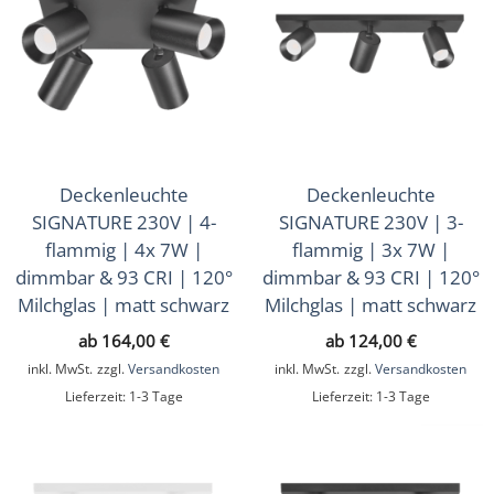
Hänge- & Pendelleuchten
(76)
Tisch- & Stehleuchten
(12)
Außenbeleuchtung
(389)
Ein- & Aufbaurahmen
(112)
LED-Leuchtmittel
Deckenleuchte
Deckenleuchte
(31)
SIGNATURE 230V | 4-
SIGNATURE 230V | 3-
Lichtsteuerung
(226)
flammig | 4x 7W |
flammig | 3x 7W |
dimmbar & 93 CRI | 120°
dimmbar & 93 CRI | 120°
Smart Home
(595)
Milchglas | matt schwarz
Milchglas | matt schwarz
Zubehör
(43)
ab
164,00
€
ab
124,00
€
inkl. MwSt.
zzgl.
Versandkosten
inkl. MwSt.
zzgl.
Versandkosten
Sale
(16)
Lieferzeit:
1-3 Tage
Lieferzeit:
1-3 Tage
Musterkoffer
(4)
Geschenkgutscheine
(1)