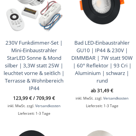
Aufbauleuchten
(90)
Deckenleuchten
(64)
Wandleuchten
(34)
Hänge- & Pendelleuchten
(76)
230V Funkdimmer-Set |
Bad LED-Einbaustrahler
Tisch- & Stehleuchten
Mini-Einbaustrahler
GU10 | IP44 & 230V |
(12)
StarLED Sonne & Mond
DIMMBAR | 7W statt 90W
Außenbeleuchtung
silber | 3,3W statt 25W |
| 60° Reflektor | 93 Cri |
(389)
leuchtet vorne & seitlich |
Aluminium | schwarz |
Ein- & Aufbaurahmen
(112)
Terrasse & Wohnbereich
rund
IP44
LED-Leuchtmittel
ab
31,49
€
(31)
123,99
€
/
709,99
€
inkl. MwSt.
zzgl.
Versandkosten
Lichtsteuerung
(226)
inkl. MwSt.
zzgl.
Versandkosten
Lieferzeit:
1-3 Tage
Lieferzeit:
1-3 Tage
Smart Home
(595)
Zubehör
(43)