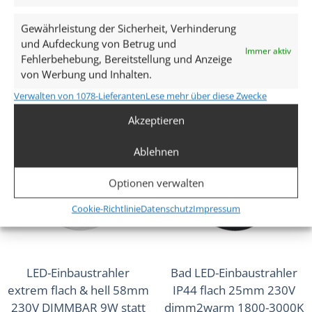
25W | leuchtet vorne &
Forma Aqua Chrom-
seitlich | Terrasse &
poliertes Aluminium 60°
Gewährleistung der Sicherheit, Verhinderung
Wohnbereich IP44
Reflektor rund
und Aufdeckung von Betrug und
Immer aktiv
123,99
€
/
709,99
€
ab
35,99
€
Fehlerbehebung, Bereitstellung und Anzeige
von Werbung und Inhalten.
inkl. MwSt.
zzgl.
Versandkosten
inkl. MwSt.
zzgl.
Versandkosten
Lieferzeit:
1-3 Tage
Lieferzeit:
1-3 Tage
Verwalten von 1078-Lieferanten
Lese mehr über diese Zwecke
Akzeptieren
Ablehnen
Optionen verwalten
Cookie-Richtlinie
Datenschutz
Impressum
LED-Einbaustrahler
Bad LED-Einbaustrahler
extrem flach & hell 58mm
IP44 flach 25mm 230V
230V DIMMBAR 9W statt
dimm2warm 1800-3000K