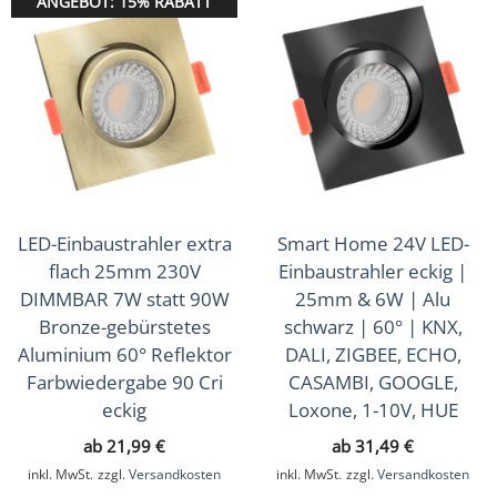
ANGEBOT: 15% RABATT
LED-Einbaustrahler extra
Smart Home 24V LED-
flach 25mm 230V
Einbaustrahler eckig |
DIMMBAR 7W statt 90W
25mm & 6W | Alu
Bronze-gebürstetes
schwarz | 60° | KNX,
Aluminium 60° Reflektor
DALI, ZIGBEE, ECHO,
Farbwiedergabe 90 Cri
CASAMBI, GOOGLE,
eckig
Loxone, 1-10V, HUE
ab
21,99
€
ab
31,49
€
inkl. MwSt.
zzgl.
Versandkosten
inkl. MwSt.
zzgl.
Versandkosten