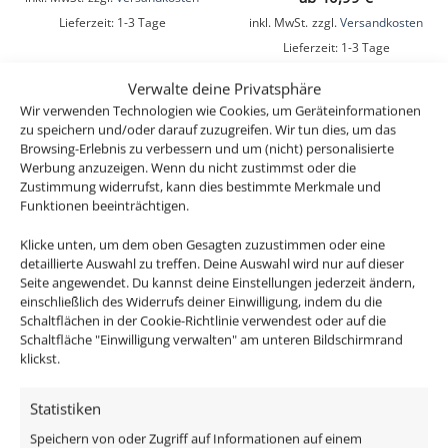
Lieferzeit:
1-3 Tage
inkl. MwSt.
zzgl.
Versandkosten
Lieferzeit:
1-3 Tage
Verwalte deine Privatsphäre
Wir verwenden Technologien wie Cookies, um Geräteinformationen
zu speichern und/oder darauf zuzugreifen. Wir tun dies, um das
Browsing-Erlebnis zu verbessern und um (nicht) personalisierte
Werbung anzuzeigen. Wenn du nicht zustimmst oder die
Zustimmung widerrufst, kann dies bestimmte Merkmale und
Funktionen beeinträchtigen.
Klicke unten, um dem oben Gesagten zuzustimmen oder eine
detaillierte Auswahl zu treffen. Deine Auswahl wird nur auf dieser
Seite angewendet. Du kannst deine Einstellungen jederzeit ändern,
einschließlich des Widerrufs deiner Einwilligung, indem du die
Bad LED-Einbaustrahler
Smart Home 24V LED-
Schaltflächen in der Cookie-Richtlinie verwendest oder auf die
GU10 | IP44 & 230V |
Einbaustrahler eckig |
Schaltfläche "Einwilligung verwalten" am unteren Bildschirmrand
DIMMBAR | 7W statt 90W
25mm & 6W | Alu
klickst.
| 60° Reflektor | 93 Cri |
gebürstet | 120° | KNX,
Aluminium | Chrom-
DALI, ZIGBEE, ECHO,
Statistiken
poliert | rund
CASAMBI, Loxone,
Speichern von oder Zugriff auf Informationen auf einem