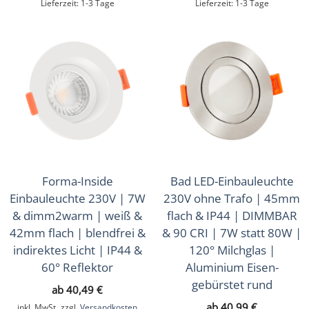
Lieferzeit:
1-3 Tage
Lieferzeit:
1-3 Tage
Forma-Inside
Bad LED-Einbauleuchte
Einbauleuchte 230V | 7W
230V ohne Trafo | 45mm
& dimm2warm | weiß &
flach & IP44 | DIMMBAR
42mm flach | blendfrei &
& 90 CRI | 7W statt 80W |
indirektes Licht | IP44 &
120° Milchglas |
60° Reflektor
Aluminium Eisen-
gebürstet rund
ab
40,49
€
ab
40,99
€
inkl. MwSt.
zzgl.
Versandkosten