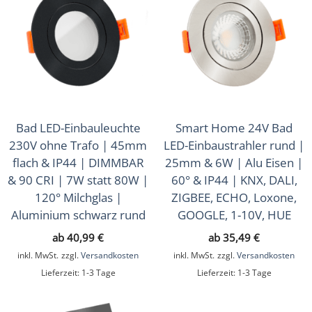
Sale
(16)
Musterkoffer
(4)
Geschenkgutscheine
(1)
Bad LED-Einbauleuchte
Smart Home 24V Bad
230V ohne Trafo | 45mm
LED-Einbaustrahler rund |
flach & IP44 | DIMMBAR
25mm & 6W | Alu Eisen |
& 90 CRI | 7W statt 80W |
60° & IP44 | KNX, DALI,
120° Milchglas |
ZIGBEE, ECHO, Loxone,
Aluminium schwarz rund
GOOGLE, 1-10V, HUE
ab
40,99
€
ab
35,49
€
inkl. MwSt.
zzgl.
Versandkosten
inkl. MwSt.
zzgl.
Versandkosten
Lieferzeit:
1-3 Tage
Lieferzeit:
1-3 Tage