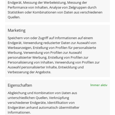
HOMEMATIC, 1-10V, HUE
Endgerät, Messung der Werbeleistung, Messung der
ab
31,49
€
Performance von Inhalten, Analyse von Zielgruppen durch
ab
31,49
€
inkl. MwSt.
zzgl.
Versandkosten
Statistiken oder Kombinationen von Daten aus verschiedenen
Lieferzeit:
1-3 Tage
inkl. MwSt.
zzgl.
Versandkosten
Quellen.
Lieferzeit:
1-3 Tage
Marketing
Speichern von oder Zugriff auf Informationen auf einem
Endgerät, Verwendung reduzierter Daten zur Auswahl von
Werbeanzeigen, Erstellung von Profilen für personalisierte
Werbung, Verwendung von Profilen zur Auswahl
personalisierter Werbung, Erstellung von Profilen zur
Personalisierung von Inhalten, Verwendung von Profilen zur
Auswahl personalisierter Inhalte, Entwicklung und
Verbesserung der Angebote.
Eigenschaften
Immer aktiv
230V Funkdimmer-Set |
Bad LED-Einbaustrahler
Abgleichung und Kombination von Daten aus
Mini-Einbaustrahler
IP44 flach 25mm 230V
unterschiedlichen Quellen, Verknüpfung
StarLED Sonne & Mond
dimm2warm 1800-3000K
verschiedener Endgeräte, Identifikation von
Endgeräten anhand automatisch übermittelter
anthrazit | 3,3W statt
95 CRI 7W statt 70W
Informationen.