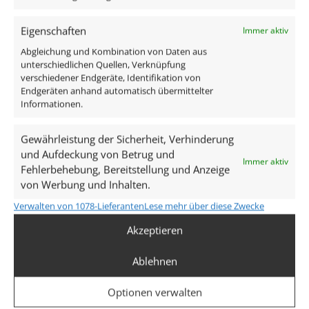
Eigenschaften
Immer aktiv
Passender Trafo für unsere 12V
10x Anschluss
DC 1,2W Mini-Spots | 25W /
Steck
Abgleichung und Kombination von Daten aus
unterschiedlichen Quellen, Verknüpfung
40W Gesamtleistung | nicht
13,9
verschiedener Endgeräte, Identifikation von
dimmbar IP67 | LPF
Endgeräten anhand automatisch übermittelter
inkl. MwSt.
zzgl.
V
Informationen.
36,95
€
/
45,95
€
Lieferzeit:
1
inkl. MwSt.
zzgl.
Versandkosten
Gewährleistung der Sicherheit, Verhinderung
Lieferzeit:
1-3 Tage
und Aufdeckung von Betrug und
Immer aktiv
Fehlerbehebung, Bereitstellung und Anzeige
von Werbung und Inhalten.
Verwalten von 1078-Lieferanten
Lese mehr über diese Zwecke
Akzeptieren
Unsere Services
Ablehnen
Optionen verwalten
kostenloser Versand (DE)