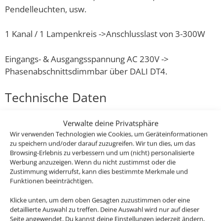
Pendelleuchten, usw.
1 Kanal / 1 Lampenkreis ->Anschlusslast von 3-300W
Eingangs- & Ausgangsspannung AC 230V ->
Phasenabschnittsdimmbar über DALI DT4.
Technische Daten
Verwalte deine Privatsphäre
Gesamtleistung
Wir verwenden Technologien wie Cookies, um Geräteinformationen
0–300W
zu speichern und/oder darauf zuzugreifen. Wir tun dies, um das
Browsing-Erlebnis zu verbessern und um (nicht) personalisierte
Marke / Hersteller
Werbung anzuzeigen. Wenn du nicht zustimmst oder die
Zustimmung widerrufst, kann dies bestimmte Merkmale und
Lunatone Industrielle Elektronik GmbH
Funktionen beeinträchtigen.
Paukerwerkstraße 5 1210 Wien AT
Klicke unten, um dem oben Gesagten zuzustimmen oder eine
office@lunatone.com www.lunatone.com/
detaillierte Auswahl zu treffen. Deine Auswahl wird nur auf dieser
Seite angewendet. Du kannst deine Einstellungen jederzeit ändern,