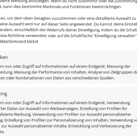
isierte Werbung anzuzeigen. Wenn du nicht zustimmst oder die Zustimmun
st, kann dies bestimmte Merkmale und Funktionen beeinträchtigen.
n und erstklassige Verarbeitung garantieren Langlebigkei
nten, um dem oben Gesagten zuzustimmen oder eine detaillierte Auswahl zu
m und schone die Umwelt, ohne auf helles, angenehmes Li
Deine Auswahl wird nur auf dieser Seite angewendet. Du kannst deine Einste
 ändern, einschließlich des Widerrufs deiner Einwilligung, indem du die Schal
hon kommst du zu deinem passenden Zubehör:
okie-Richtlinie verwendest oder auf die Schaltfläche "Einwilligung verwalten
ildschirmrand klickst.
iken
rn von oder Zugriff auf Informationen auf einem Endgerät, Messung der
istung, Messung der Performance von Inhalten, Analyse von Zielgruppen d
iken oder Kombinationen von Daten aus verschiedenen Quellen.
ing
rn von oder Zugriff auf Informationen auf einem Endgerät, Verwendung
rter Daten zur Auswahl von Werbeanzeigen, Erstellung von Profilen für
lisierte Werbung, Verwendung von Profilen zur Auswahl personalisierter
amt Leuchtmittel enthalten um diese direkt an dein 24V 
, Erstellung von Profilen zur Personalisierung von Inhalten, Verwendung 
n zur Auswahl personalisierter Inhalte, Entwicklung und Verbesserung der
te.