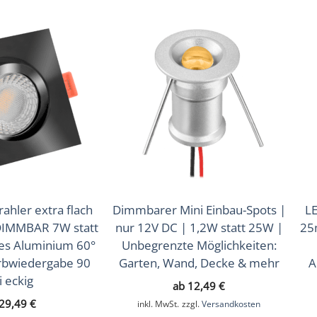
(Warmweiß), 4000K (Neutralweiß)
ahler extra flach
Dimmbarer Mini Einbau-Spots |
LE
IMMBAR 7W statt
nur 12V DC | 1,2W statt 25W |
25
es Aluminium 60°
Unbegrenzte Möglichkeiten:
arbwiedergabe 90
Garten, Wand, Decke & mehr
A
i eckig
ab
12,49
€
29,49
€
inkl. MwSt.
zzgl.
Versandkosten