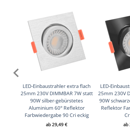
Lichtfarbtemperatur
2700K (Warmweiß), 3000K 
(K)
Farbwiedergabe (CRI /
90
Ra)
Schutzklasse (IP)
IP20
Mittlere Lebensdauer
35.000 Std.
Schwenkbar
Ja
Material
Aluminium
LED-Einbaustrahler extra flach
LED-Einbaustr
25mm 230V DIMMBAR 7W statt
25mm 230V D
Sockel
GU10
90W silber-gebürstetes
90W schwarz
Aluminium 60° Reflektor
Reflektor F
Schaltzyklen
> 15.000
Farbwiedergabe 90 Cri eckig
Cr
Anlaufzeit
< 1,00 Sek.
ab
29,49
€
ab