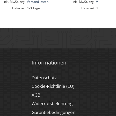
inkl. MwSt.
zzgl.
Versandkosten
inkl. MwSt.
zzgl.
Versandkoste
Lieferzeit:
1-3 Tage
Lieferzeit:
1-3 Tage
Informationen
Datenschutz
Cookie-Richtlinie (EU)
AGB
Widerrufsbelehrung
Garantiebedingungen