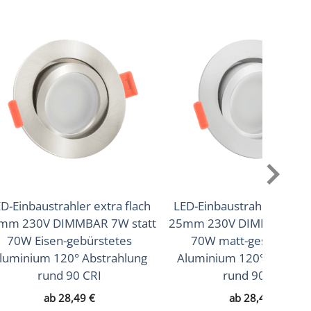
D-Einbaustrahler extra flach
LED-Einbaustrahler extra 
mm 230V DIMMBAR 7W statt
25mm 230V DIMMBAR 7W 
70W Eisen-gebürstetes
70W matt-geschliffen
luminium 120° Abstrahlung
Aluminium 120° Abstrah
rund 90 CRI
rund 90 CRI
ab
28,49
€
ab
28,49
€