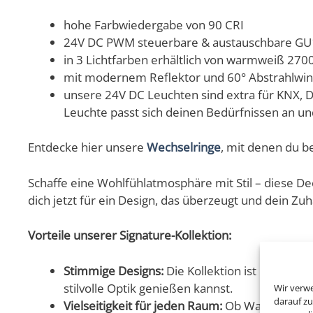
hohe Farbwiedergabe von 90 CRI
24V DC PWM steuerbare & austauschbare GU10
in 3 Lichtfarben erhältlich von warmweiß 270
mit modernem Reflektor und 60° Abstrahlwin
unsere 24V DC Leuchten sind extra für KNX,
Leuchte passt sich deinen Bedürfnissen an und
Entdecke hier unsere
Wechselringe
, mit denen du b
Schaffe eine Wohlfühlatmosphäre mit Stil – diese D
dich jetzt für ein Design, das überzeugt und dein Zuh
Vorteile unserer Signature-Kollektion:
Stimmige Designs:
Die Kollektion ist harmoni
stilvolle Optik genießen kannst.
Wir verw
darauf zu
Vielseitigkeit für jeden Raum:
Ob Wand-, Decken