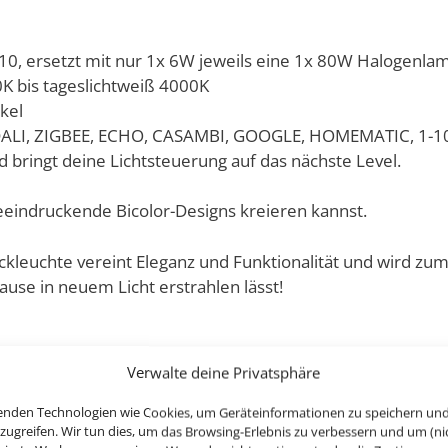
, ersetzt mit nur 1x 6W jeweils eine 1x 80W Halogenla
0K bis tageslichtweiß 4000K
kel
 DALI, ZIGBEE, ECHO, CASAMBI, GOOGLE, HOMEMATIC, 1-10V
 bringt deine Lichtsteuerung auf das nächste Level.
eeindruckende Bicolor-Designs kreieren kannst.
eckleuchte vereint Eleganz und Funktionalität und wird z
ause in neuem Licht erstrahlen lässt!
Verwalte deine Privatsphäre
sch, im gleichen Design & Licht aufeinander abgestimmt, s
enden Technologien wie Cookies, um Geräteinformationen zu speichern un
zugreifen. Wir tun dies, um das Browsing-Erlebnis zu verbessern und um (ni
-, Tisch-, Steh- oder Pendelleuchte – jede Leuchte ist ein 