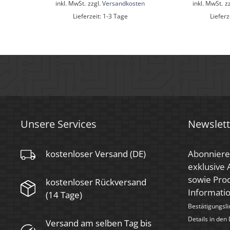
inkl. MwSt.
zzgl.
Versandkosten
inkl. MwSt.
z
Zündzeit
< 0,5 Sek.
Lieferzeit:
1-3 Tage
Lieferz
Farbe
Schwarz
Farbkonsistenz
< 6 SDCM
Energieeffizienzklasse
F, G
Marke / Hersteller
Luxvenum
Herstellergarantie
6 Jahre
Unsere Services
Newslett
kostenloser Versand (DE)
Abonniere
exklusive
sowie Prod
kostenloser Rückversand
Informati
(14 Tage)
Bestätigungsli
Details in den
Versand am selben Tag bis