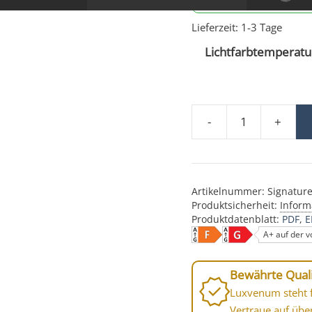
Lieferzeit:
1-3 Tage
Lichtfarbtemperatur
-
+
24V DC Deckenleuchte
Artikelnummer:
Signatur
Produktsicherheit:
Inform
Produktdatenblatt:
PDF
E
A+ auf der v
Bewährte Quali
Luxvenum steht f
Vertraue auf übe