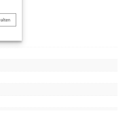
er aktiv
alten
er aktiv