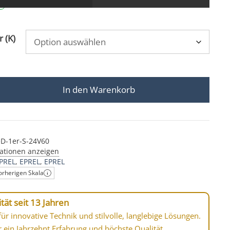
 (K)
In den Warenkorb
 SIGNATURE | 1-flammig | 6W | dimmbar & 90 CRI | 60° 
eD-1er-S-24V60
ationen anzeigen
PREL
EPREL
EPREL
orherigen Skala
tät seit 13 Jahren
ür innovative Technik und stilvolle, langlebige Lösungen.
r ein Jahrzehnt Erfahrung und höchste Qualität.