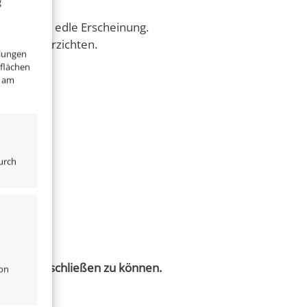
g
t und eine edle Erscheinung.
cht zu verzichten.
llungen
tflächen
" am
urch
System anschließen zu können.
von