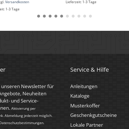
zgl.
Versandkosten
Lieferzeit:
1-3 Tage
eit:
1-3 Tage
er
Service & Hilfe
 unseren Newsletter für
Anleitungen
 Angebote, Neuheiten
Kataloge
ukt- und Service-
Musterkoffer
onen.
Aktivierung per
Geschenkgutscheine
nk. Abmeldung jederzeit möglich.
Datenschutzbestimmungen
.
Lokale Partner