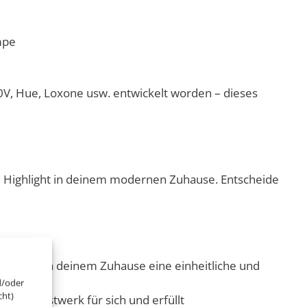
mpe
, Hue, Loxone usw. entwickelt worden – dieses
um Highlight in deinem modernen Zuhause. Entscheide
odass du in deinem Zuhause eine einheitliche und
d/oder
cht)
Lichtkunstwerk für sich und erfüllt