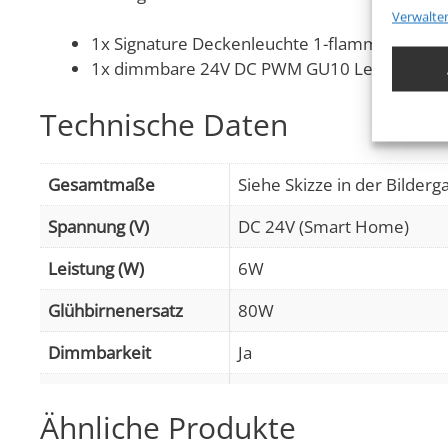
Verwalte
Eigens
1x Signature Deckenleuchte 1-flammig schwa
Abgleic
1x dimmbare 24V DC PWM GU10 Leuchtmitte
Verknüp
anhand 
Technische Daten
Gewähr
Betrug
Gesamtmaße
Siehe Skizze in der Bilderga
Werbun
Spannung (V)
DC 24V (Smart Home)
Leistung (W)
6W
Glühbirnenersatz
80W
Dimmbarkeit
Ja
Abstrahlwinkel
60° Reflektor
Ähnliche Produkte
Lichtstrom (Lumen)
440lm
,
(2700K (Warmweiß))