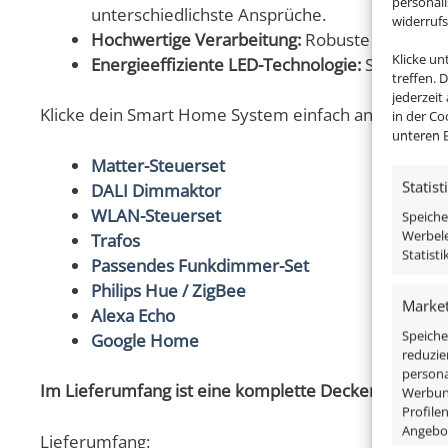
personal
unterschiedlichste Ansprüche.
widerruf
Hochwertige Verarbeitung:
Robuste Materialie
Klicke u
Energieeffiziente LED-Technologie:
Spare Stro
treffen. 
jederzeit
Klicke dein Smart Home System einfach an und sc
in der Co
unteren B
Matter-Steuerset
Statist
DALI Dimmaktor
WLAN-Steuerset
Speiche
Werbele
Trafos
Statist
Passendes Funkdimmer-Set
Philips Hue / ZigBee
Market
Alexa Echo
Speiche
Google Home
reduzie
persona
Im Lieferumfang ist eine komplette Deckenleuchte s
Werbung
Profile
Angebo
Lieferumfang: