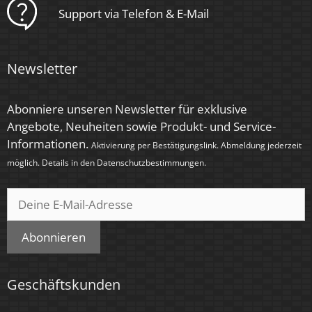
Support via Telefon & E-Mail
Schaltzyklen
> 15.000
Newsletter
Anlaufzeit
< 1,00 Sek.
Abonniere unseren Newsletter für exklusive
Zündzeit
Angebote, Neuheiten sowie Produkt- und Service-
Informationen.
< 0,5 Sek.
Aktivierung per Bestätigungslink. Abmeldung jederzeit
möglich. Details in den
Datenschutzbestimmungen
.
Farbe
Silber – gebürstet
Farbkonsistenz
Abonnieren
< 6 SDCM
Energieeffizienzklasse
Geschäftskunden
G