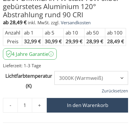
gebürstetes Aluminium 120°
Abstrahlung rund 90 CRI
ab
28,49
€
inkl. MwSt.
zzgl.
Versandkosten
Anzahl
ab 1
ab 5
ab 10
ab 50
ab 100
Preis
32,99
€
30,99
€
29,99
€
28,99
€
28,49
€
4 Jahre Garantie
Lieferzeit:
1-3 Tage
Lichtfarbtemperatur
(K)
Zurücksetzen
-
+
In den Warenkorb
LED-Einbaustrahler extra flach 25mm 230V DIMMBAR 7W 