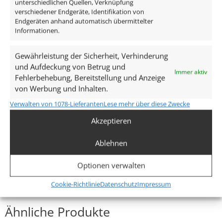
unterschiedlichen Quellen, Verknüpfung
verschiedener Endgeräte, Identifikation von
82×82×25mm
Endgeräten anhand automatisch übermittelter
Informationen.
Lochausschnitt Ø
68–78mm
Gewährleistung der Sicherheit, Verhinderung
und Aufdeckung von Betrug und
Immer aktiv
Spannung (V)
Fehlerbehebung, Bereitstellung und Anzeige
von Werbung und Inhalten.
AC 230V
Verwalten von 1078-Lieferanten
Lese mehr über diese Zwecke
Leistung (W)
Akzeptieren
7W
Ablehnen
Glühbirnenersatz
Optionen verwalten
70W
Mehr anzeigen
Cookie-Richtlinie
Datenschutz
Impressum
Dimmbarkeit
Ja
Ähnliche Produkte