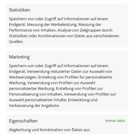
DALI Dimmaktor
Funkdimmer
Statistiken
Zigbee / Philips Hue
Speichern von oder Zugriff auf Informationen auf einem
Endgerät, Messung der Werbeleistung, Messung der
Performance von Inhalten, Analyse von Zielgruppen durch
Statistiken oder Kombinationen von Daten aus verschiedenen
Quellen.
Das enthaltene Leuchtmittel verfügt über edles
Milchglas, ist austauschbar und ist direkt
Marketing
anschlussfertig an 230V, da alle benötigten
Speichern von oder Zugriff auf Informationen auf einem
Komponenten im Lieferumfang enthalten sind:
Endgerät, Verwendung reduzierter Daten zur Auswahl von
Werbeanzeigen, Erstellung von Profilen für personalisierte
Werbung, Verwendung von Profilen zur Auswahl
1x Einbaurahmen Aluminium rund silber-
personalisierter Werbung, Erstellung von Profilen zur
gebürstet
Personalisierung von Inhalten, Verwendung von Profilen zur
1x ultra flaches LED-Modul
Auswahl personalisierter Inhalte, Entwicklung und
Verbesserung der Angebote.
Technische Daten
Eigenschaften
Immer aktiv
Abgleichung und Kombination von Daten aus
Gesamtmaße