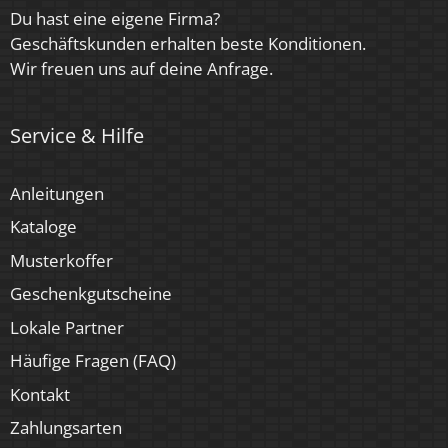
Du hast eine eigene Firma?
Herstellergarantie
Geschäftskunden erhalten beste Konditionen.
4 Jahre
Wir freuen uns auf deine Anfrage.
Marke / Hersteller
Service & Hilfe
Luxvenum
Für Möbeleinbau geeignet
Anleitungen
Ja
Kataloge
Musterkoffer
Geschenkgutscheine
Lokale Partner
Häufige Fragen (FAQ)
Kontakt
Zahlungsarten