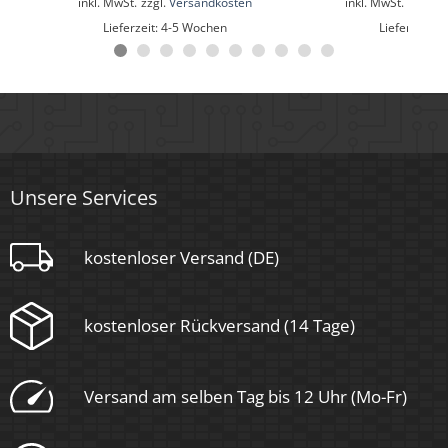
inkl. MwSt.
zzgl.
Versandkosten
inkl. MwSt.
zzgl.
V
Lieferzeit:
4-5 Wochen
Lieferzeit:
1
Mittlere Lebensdauer
35.000 Std.
Schwenkbar
Ja
Material
Unsere Services
Aluminium
kostenloser Versand (DE)
Sockel
kostenloser Rückversand (14 Tage)
Ultraflach
Form
Versand am selben Tag bis 12 Uhr (Mo-Fr)
Rund