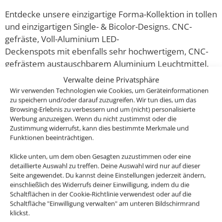
Entdecke unsere einzigartige Forma-Kollektion in tollen
und einzigartigen Single- & Bicolor-Designs. CNC-
gefräste, Voll-Aluminium LED-
Deckenspots mit ebenfalls sehr hochwertigem, CNC-
gefrästem austauschbarem Aluminium Leuchtmittel.
Verwalte deine Privatsphäre
Diese ultra flachen, dimmbaren LED-Einbaustrahler im
Wir verwenden Technologien wie Cookies, um Geräteinformationen
zu speichern und/oder darauf zuzugreifen. Wir tun dies, um das
silber-gebürsteten Design sehen nicht nur super edel
Browsing-Erlebnis zu verbessern und um (nicht) personalisierte
& modern aus, sondern erzeugen auch ein helles und
Werbung anzuzeigen. Wenn du nicht zustimmst oder die
sehr angenehmes Licht für deine Wohnräume und das
Zustimmung widerrufst, kann dies bestimmte Merkmale und
mit 80-90% weniger Energieverbrauch im Gegensatz
Funktionen beeinträchtigen.
zu den alten Halogenlampen.
Klicke unten, um dem oben Gesagten zuzustimmen oder eine
detaillierte Auswahl zu treffen. Deine Auswahl wird nur auf dieser
Seite angewendet. Du kannst deine Einstellungen jederzeit ändern,
einschließlich des Widerrufs deiner Einwilligung, indem du die
Schaltflächen in der Cookie-Richtlinie verwendest oder auf die
Passendes Zubehör:
Schaltfläche "Einwilligung verwalten" am unteren Bildschirmrand
klickst.