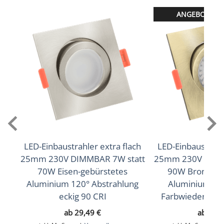
Abstrahlwinkel
ANGEBOT: 15
120° Milchglas
Lichtstrom (Lumen)
400lm
,
420lm
(2700K (Warmweiß))
(3000K
,
450lm
(Warmweiß))
(4000K (Neutralweiß))
Lichtfarbtemperatur (K)
2700K (Warmweiß), 3000K (Warmweiß), 4000K
(Neutralweiß)
LED-Einbaustrahler extra flach
LED-Einbaustrahle
25mm 230V DIMMBAR 7W statt
25mm 230V DIMM
Farbwiedergabe (CRI / Ra)
70W Eisen-gebürstetes
90W Bronze-g
Aluminium 120° Abstrahlung
Aluminium 60°
90
eckig 90 CRI
Farbwiedergabe 
Schutzklasse (IP)
ab
29,49
€
ab
21,
IP20