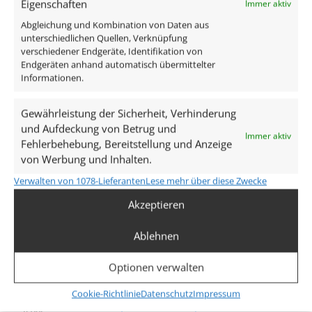
Eigenschaften
Immer aktiv
Abgleichung und Kombination von Daten aus
Technische Daten
unterschiedlichen Quellen, Verknüpfung
verschiedener Endgeräte, Identifikation von
Endgeräten anhand automatisch übermittelter
Gesamtmaße
Informationen.
82×82×55mm
Gewährleistung der Sicherheit, Verhinderung
Lochausschnitt Ø
und Aufdeckung von Betrug und
Immer aktiv
Fehlerbehebung, Bereitstellung und Anzeige
68–78mm
von Werbung und Inhalten.
Spannung (V)
Verwalten von 1078-Lieferanten
Lese mehr über diese Zwecke
DC 24V (Smart Home)
Akzeptieren
Leistung (W)
Ablehnen
9W
Optionen verwalten
Glühbirnenersatz
Cookie-Richtlinie
Datenschutz
Impressum
90W