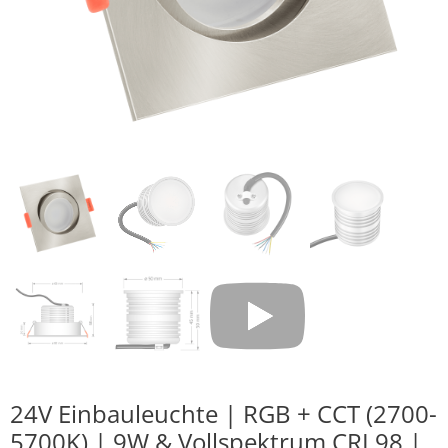
24V Einbauleuchte | RGB + CCT (2700-
5700K) | 9W & Vollspektrum CRI 98 |