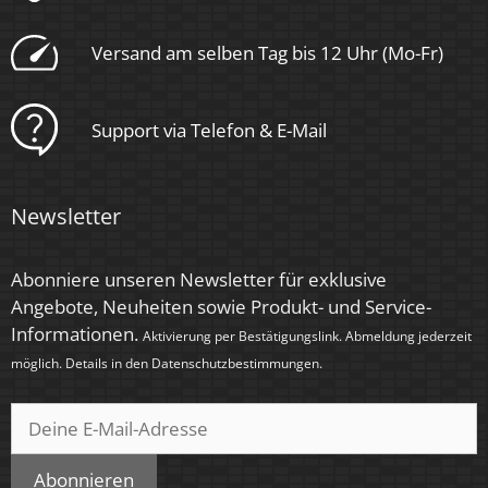
Form
Eckig
Versand am selben Tag bis 12 Uhr (Mo-Fr)
Schaltzyklen
> 25.000
Support via Telefon & E-Mail
Anlaufzeit
< 1,00 Sek.
Newsletter
Zündzeit
Abonniere unseren Newsletter für exklusive
< 0,5 Sek.
Angebote, Neuheiten sowie Produkt- und Service-
Informationen.
Aktivierung per Bestätigungslink. Abmeldung jederzeit
Farbe
möglich. Details in den
Datenschutzbestimmungen
.
Eisen – gebürstet
Farbkonsistenz
< 6 SDCM
Abonnieren