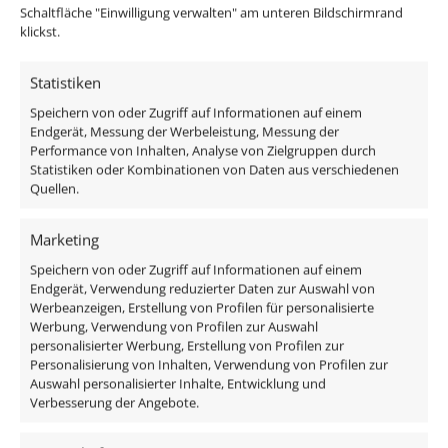
Schaltfläche "Einwilligung verwalten" am unteren Bildschirmrand
diesen Einbaustrahler in 13cm Durchmesser? Dann
klickst.
sind unsere
Abdeckblenden aus Aluminium
und
unsere
Abdeckblenden aus Glas
etwas für dich.
Statistiken
Speichern von oder Zugriff auf Informationen auf einem
Hier geht's zu unseren Innenringen
Endgerät, Messung der Werbeleistung, Messung der
Performance von Inhalten, Analyse von Zielgruppen durch
Passendes Zubehör:
Statistiken oder Kombinationen von Daten aus verschiedenen
Quellen.
Matter-Steuerset
Marketing
WLAN-Steuerset
Funkdimmer-Set
Speichern von oder Zugriff auf Informationen auf einem
Endgerät, Verwendung reduzierter Daten zur Auswahl von
Steuerset Philips Hue / ZigBee
Werbeanzeigen, Erstellung von Profilen für personalisierte
Werbung, Verwendung von Profilen zur Auswahl
Im Lieferumfang enthalten sind:
personalisierter Werbung, Erstellung von Profilen zur
Personalisierung von Inhalten, Verwendung von Profilen zur
Auswahl personalisierter Inhalte, Entwicklung und
1x Forma Einbaurahmen Aluminium Eisen-
Verbesserung der Angebote.
gebürstet
1x 9W DC 24V RGB + CCT Aluminium LED-Modul