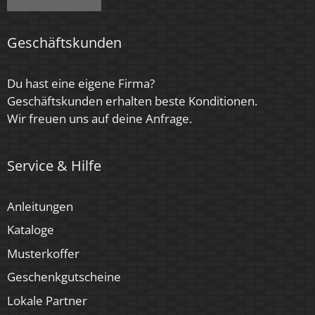
Marke / Hersteller
Luxvenum
Geschäftskunden
Energieeffizienzklasse
Du hast eine eigene Firma?
G
Geschäftskunden erhalten beste Konditionen.
Wir freuen uns auf deine Anfrage.
Herstellergarantie
6 Jahre
Service & Hilfe
Für Möbeleinbau geeignet
Ja
Anleitungen
Kataloge
Musterkoffer
Geschenkgutscheine
Lokale Partner