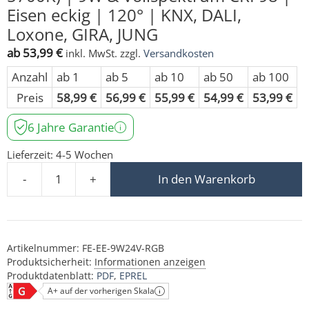
Eisen eckig | 120° | KNX, DALI,
Loxone, GIRA, JUNG
ab
53,99
€
inkl. MwSt.
zzgl.
Versandkosten
Anzahl
ab 1
ab 5
ab 10
ab 50
ab 100
Preis
58,99
€
56,99
€
55,99
€
54,99
€
53,99
€
6 Jahre Garantie
Lieferzeit:
4-5 Wochen
-
+
In den Warenkorb
24V Einbauleuchte | RGB + CCT (2700-5700K) | 9W & Vol
Artikelnummer:
FE-EE-9W24V-RGB
Produktsicherheit:
Informationen anzeigen
Produktdatenblatt:
PDF
EPREL
A+ auf der vorherigen Skala