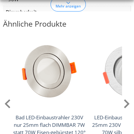
Mehr anzeigen
Dimmbarkeit
Ähnliche Produkte
Ja
Abstrahlwinkel
120° Milchglas
Lichtstrom (Lumen)
570lm
Lichtfarbtemperatur (K)
2700–5700K RGB+CCT (Freie Farbwahl)
Bad LED-Einbaustrahler 230V
LED-Einbaustrahle
Farbwiedergabe (CRI / Ra)
nur 25mm flach DIMMBAR 7W
25mm 230V DIMM
98 (Vollspektrum)
statt 70W Eisen-gebürstet 120°
70W silber-g