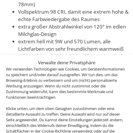
78mm)
Vollspektrum 98 CRI, damit eine extrem hohe &
echte Farbwiedergabe des Raumes
extra großer Abstrahlwinkel von 120° im edlen
Milchglas-Design
extrem hell mit 9W und 570 Lumen, alle
Lichtfarben von sehr freundlichem warmweiß
(2700K) bis zu kühlem Licht (5700K) abgedeckt,
Verwalte deine Privatsphäre
sowie weiteren 16 Millionen RGB Farben
Wir verwenden Technologien wie Cookies, um Geräteinformationen
stufenlos einstellbar & dimmbar, wenn du noch
zu speichern und/oder darauf zuzugreifen. Wir tun dies, um das
passendes Zubehör benötigst ist dieses unten
Browsing-Erlebnis zu verbessern und um (nicht) personalisierte
verlinkt
Werbung anzuzeigen. Wenn du nicht zustimmst oder die
Zustimmung widerrufst, kann dies bestimmte Merkmale und
modular & alles austauschbar, auch Leuchtmittel
Funktionen beeinträchtigen.
anderer Hersteller von 50mm Durchmesser
würden in unsere Strahler passen
Klicke unten, um dem oben Gesagten zuzustimmen oder eine
detaillierte Auswahl zu treffen. Deine Auswahl wird nur auf dieser
optional im Bicolor-Design
Seite angewendet. Du kannst deine Einstellungen jederzeit ändern,
einschließlich des Widerrufs deiner Einwilligung, indem du die
Du hast ein zu großes Einbauloch oder möchtest
Schaltflächen in der Cookie-Richtlinie verwendest oder auf die