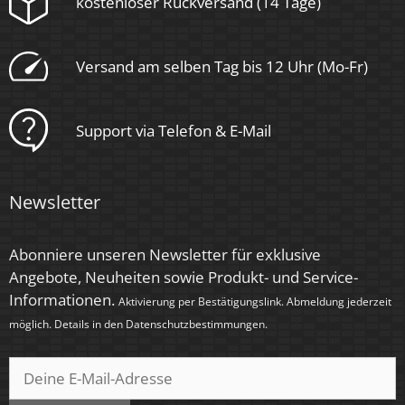
kostenloser Rückversand (14 Tage)
Form
Rund
Versand am selben Tag bis 12 Uhr (Mo-Fr)
Schaltzyklen
> 25.000
Support via Telefon & E-Mail
Anlaufzeit
< 1,00 Sek.
Newsletter
Zündzeit
< 0,5 Sek.
Abonniere unseren Newsletter für exklusive
Angebote, Neuheiten sowie Produkt- und Service-
Farbe
Informationen.
Aktivierung per Bestätigungslink. Abmeldung jederzeit
Bronze – gebürstet
möglich. Details in den
Datenschutzbestimmungen
.
Farbkonsistenz
< 6 SDCM