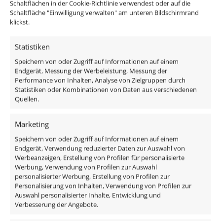
Schaltflächen in der Cookie-Richtlinie verwendest oder auf die
diesen Einbaustrahler in 13cm Durchmesser? Dann
Schaltfläche "Einwilligung verwalten" am unteren Bildschirmrand
sind unsere
Abdeckblenden aus Aluminium
und
klickst.
unsere
Abdeckblenden aus Glas
etwas für dich.
Statistiken
Hier geht's zu unseren Innenringen
Speichern von oder Zugriff auf Informationen auf einem
Endgerät, Messung der Werbeleistung, Messung der
Performance von Inhalten, Analyse von Zielgruppen durch
Passendes Zubehör:
Statistiken oder Kombinationen von Daten aus verschiedenen
Quellen.
Matter-Steuerset
WLAN-Steuerset
Marketing
Funkdimmer-Set
Speichern von oder Zugriff auf Informationen auf einem
Steuerset Philips Hue / ZigBee
Endgerät, Verwendung reduzierter Daten zur Auswahl von
Werbeanzeigen, Erstellung von Profilen für personalisierte
Werbung, Verwendung von Profilen zur Auswahl
Im Lieferumfang enthalten sind:
personalisierter Werbung, Erstellung von Profilen zur
Personalisierung von Inhalten, Verwendung von Profilen zur
1x Forma Einbaurahmen Aluminium Bronze-
Auswahl personalisierter Inhalte, Entwicklung und
Verbesserung der Angebote.
gebürstet
1x 9W DC 24V RGB + CCT Aluminium LED-Modul