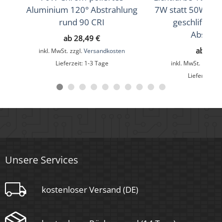
Aluminium 120° Abstrahlung
7W statt 50W Al
Schutzklasse (IP)
rund 90 CRI
geschliffen 
IP20
Abstrah
ab
28,49
€
Mittlere Lebensdauer
ab
30,
inkl. MwSt.
zzgl.
Versandkosten
Lieferzeit:
1-3 Tage
inkl. MwSt.
zzgl.
V
35.000 Std.
Lieferzeit:
1
Schwenkbar
Ja
Material
Aluminium
Unsere Services
Sockel
kostenloser Versand (DE)
Ultraflach