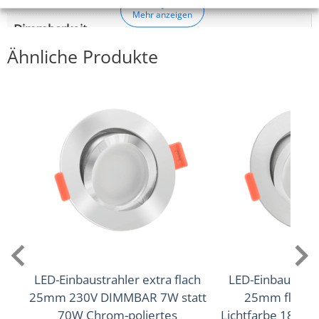
Mehr anzeigen
Dimmbarkeit
Ähnliche Produkte
Ja
Abstrahlwinkel
120° Milchglas
Lichtstrom (Lumen)
570lm
Lichtfarbtemperatur (K)
2700–5700K RGB+CCT (Freie Farbwahl)
LED-Einbaustrahler extra flach
LED-Einbaustrah
Farbwiedergabe (CRI / Ra)
25mm 230V DIMMBAR 7W statt
25mm flach 
98 (Vollspektrum)
70W Chrom-poliertes
Lichtfarbe 1800-