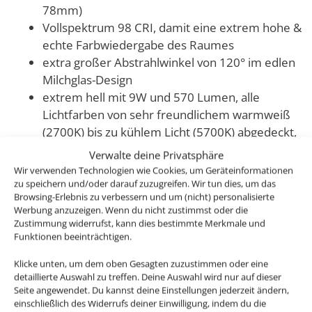
78mm)
Vollspektrum 98 CRI, damit eine extrem hohe &
echte Farbwiedergabe des Raumes
extra großer Abstrahlwinkel von 120° im edlen
Milchglas-Design
extrem hell mit 9W und 570 Lumen, alle
Lichtfarben von sehr freundlichem warmweiß
(2700K) bis zu kühlem Licht (5700K) abgedeckt,
sowie weiteren 16 Millionen RGB Farben
Verwalte deine Privatsphäre
stufenlos einstellbar & dimmbar, wenn du noch
Wir verwenden Technologien wie Cookies, um Geräteinformationen
passendes Zubehör benötigst ist dieses unten
zu speichern und/oder darauf zuzugreifen. Wir tun dies, um das
Browsing-Erlebnis zu verbessern und um (nicht) personalisierte
verlinkt
Werbung anzuzeigen. Wenn du nicht zustimmst oder die
modular & alles austauschbar, auch Leuchtmittel
Zustimmung widerrufst, kann dies bestimmte Merkmale und
anderer Hersteller von 50mm Durchmesser
Funktionen beeinträchtigen.
würden in unsere Strahler passen
Klicke unten, um dem oben Gesagten zuzustimmen oder eine
optional im Bicolor-Design
detaillierte Auswahl zu treffen. Deine Auswahl wird nur auf dieser
Seite angewendet. Du kannst deine Einstellungen jederzeit ändern,
einschließlich des Widerrufs deiner Einwilligung, indem du die
Du hast ein zu großes Einbauloch oder möchtest