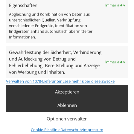
Eigenschaften
Immer aktiv
Technische Daten
Abgleichung und Kombination von Daten aus
unterschiedlichen Quellen, Verknüpfung
verschiedener Endgeräte, Identifikation von
Gesamtmaße
Endgeräten anhand automatisch übermittelter
Informationen.
82×82×55mm
Gewährleistung der Sicherheit, Verhinderung
Lochausschnitt Ø
und Aufdeckung von Betrug und
Immer aktiv
68–78mm
Fehlerbehebung, Bereitstellung und Anzeige
von Werbung und Inhalten.
Spannung (V)
Verwalten von 1078-Lieferanten
Lese mehr über diese Zwecke
DC 24V (Smart Home)
Akzeptieren
Leistung (W)
Ablehnen
9W
Optionen verwalten
Glühbirnenersatz
Cookie-Richtlinie
Datenschutz
Impressum
90W