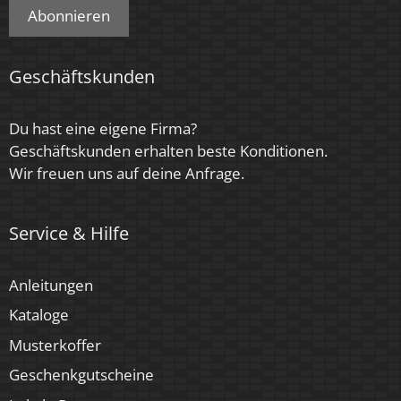
Marke / Hersteller
Abonnieren
Luxvenum
Geschäftskunden
Energieeffizienzklasse
G
Du hast eine eigene Firma?
Geschäftskunden erhalten beste Konditionen.
Herstellergarantie
Wir freuen uns auf deine Anfrage.
6 Jahre
Für Möbeleinbau geeignet
Service & Hilfe
Ja
Anleitungen
Kataloge
Musterkoffer
Geschenkgutscheine