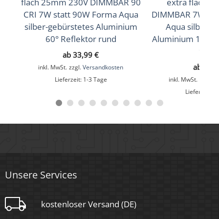
flach 25mm 230V DIMMBAR 90
extra flach 
95
CRI 7W statt 90W Forma Aqua
DIMMBAR 7W sta
silber-gebürstetes Aluminium
Aqua silber-g
Schutzklasse (IP)
60° Reflektor rund
Aluminium 120° M
IP44
90 C
ab
33,99
€
Mittlere Lebensdauer
ab
33,
inkl. MwSt.
zzgl.
Versandkosten
Lieferzeit:
1-3 Tage
inkl. MwSt.
zzgl.
V
35.000 Std.
Lieferzeit:
1
Schwenkbar
Nein
Material
Aluminium, Glas
Unsere Services
Sockel
kostenloser Versand (DE)
Ultraflach