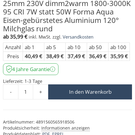
25mm 230V dimm2warm 1800-3000K
95 CRI 7W statt 50W Forma Aqua
Eisen-gebürstetes Aluminium 120°
Milchglas rund
ab
35,99
€
inkl. MwSt.
zzgl.
Versandkosten
Anzahl
ab 1
ab 5
ab 10
ab 50
ab 100
Preis
40,49
€
38,49
€
37,49
€
36,49
€
35,99
€
4 Jahre Garantie
Lieferzeit:
1-3 Tage
-
+
In den Warenkorb
Bad LED-Einbaustrahler IP44 flach 25mm 230V dimm2wa
Artikelnummer:
4891560565918506
Produktsicherheit:
Informationen anzeigen
Produktdatenblatt:
PDF
EPREL