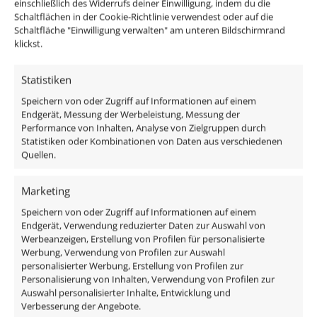
einschließlich des Widerrufs deiner Einwilligung, indem du die
Schaltflächen in der Cookie-Richtlinie verwendest oder auf die
Schaltfläche "Einwilligung verwalten" am unteren Bildschirmrand
klickst.
Passendes Zubehör:
Statistiken
DALI Dimmaktor
Speichern von oder Zugriff auf Informationen auf einem
Funkdimmer
Endgerät, Messung der Werbeleistung, Messung der
Zigbee / Philips Hue
Performance von Inhalten, Analyse von Zielgruppen durch
Statistiken oder Kombinationen von Daten aus verschiedenen
Quellen.
Marketing
Das enthaltene Leuchtmittel verfügt über edles
Speichern von oder Zugriff auf Informationen auf einem
Milchglas, ist austauschbar und ist direkt
Endgerät, Verwendung reduzierter Daten zur Auswahl von
anschlussfertig an 230V, da alle benötigten
Werbeanzeigen, Erstellung von Profilen für personalisierte
Komponenten des Strahlers im Lieferumfang
Werbung, Verwendung von Profilen zur Auswahl
personalisierter Werbung, Erstellung von Profilen zur
enthalten sind:
Personalisierung von Inhalten, Verwendung von Profilen zur
Auswahl personalisierter Inhalte, Entwicklung und
1x Bad Einbaurahmen Forma Aqua IP44
Verbesserung der Angebote.