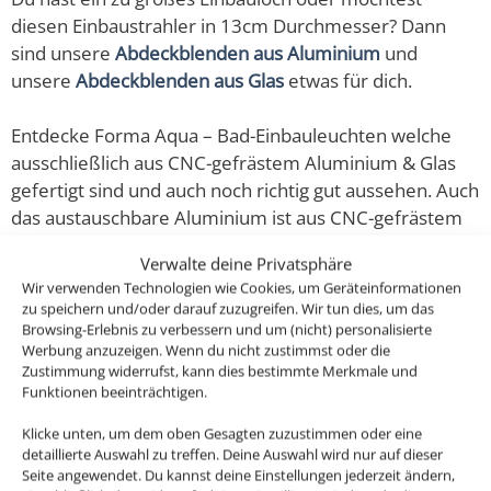
diesen Einbaustrahler in 13cm Durchmesser? Dann
sind unsere
Abdeckblenden aus Aluminium
und
unsere
Abdeckblenden aus Glas
etwas für dich.
Entdecke Forma Aqua – Bad-Einbauleuchten welche
ausschließlich aus CNC-gefrästem Aluminium & Glas
gefertigt sind und auch noch richtig gut aussehen. Auch
das austauschbare Aluminium ist aus CNC-gefrästem
Aluminium hergestellt.
Verwalte deine Privatsphäre
Wir verwenden Technologien wie Cookies, um Geräteinformationen
Diese ultra flachen, dimmbaren LED-Einbaustrahler im
zu speichern und/oder darauf zuzugreifen. Wir tun dies, um das
Eisen-gebürsteten Design sehen nicht nur super edel &
Browsing-Erlebnis zu verbessern und um (nicht) personalisierte
Werbung anzuzeigen. Wenn du nicht zustimmst oder die
modern aus, sondern erzeugen auch ein helles und
Zustimmung widerrufst, kann dies bestimmte Merkmale und
sehr angenehmes Licht für dein Badezimmer oder
Funktionen beeinträchtigen.
auch den überdachten Außenbereich und das mit 80-
Klicke unten, um dem oben Gesagten zuzustimmen oder eine
90% weniger Energieverbrauch im Gegensatz zu den
detaillierte Auswahl zu treffen. Deine Auswahl wird nur auf dieser
alten Halogenlampen.
Seite angewendet. Du kannst deine Einstellungen jederzeit ändern,