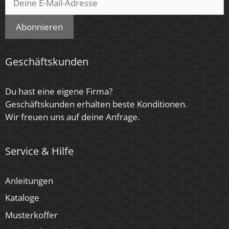
< 6 SDCM
Energieeffizienzklasse
Abonnieren
G
Geschäftskunden
Herstellergarantie
4 Jahre
Du hast eine eigene Firma?
Geschäftskunden erhalten beste Konditionen.
Marke / Hersteller
Wir freuen uns auf deine Anfrage.
Luxvenum
Für Möbeleinbau geeignet
Service & Hilfe
Ja
Anleitungen
Kataloge
Musterkoffer