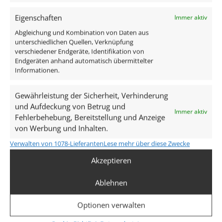
Aluminium Eisen rund
1x ultra flaches LED-Modul 7W 1800-3000K 120°
Eigenschaften
Immer aktiv
Abgleichung und Kombination von Daten aus
Technische Daten
unterschiedlichen Quellen, Verknüpfung
verschiedener Endgeräte, Identifikation von
Endgeräten anhand automatisch übermittelter
Gesamtmaße
Informationen.
82×82×25mm
Gewährleistung der Sicherheit, Verhinderung
und Aufdeckung von Betrug und
Lochausschnitt Ø
Immer aktiv
Fehlerbehebung, Bereitstellung und Anzeige
60–68mm
von Werbung und Inhalten.
Verwalten von 1078-Lieferanten
Lese mehr über diese Zwecke
Spannung (V)
Akzeptieren
AC 230V
Ablehnen
Leistung (W)
7W
Optionen verwalten
Glühbirnenersatz