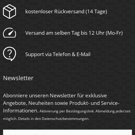
kostenloser Rückversand (14 Tage)
Form
Rund
Versand am selben Tag bis 12 Uhr (Mo-Fr)
Schaltzyklen
> 15.000
Support via Telefon & E-Mail
Anlaufzeit
< 1,00 Sek.
Newsletter
Zündzeit
< 0,5 Sek.
Abonniere unseren Newsletter für exklusive
Angebote, Neuheiten sowie Produkt- und Service-
Farbe
Informationen.
Aktivierung per Bestätigungslink. Abmeldung jederzeit
Eisen – gebürstet
möglich. Details in den
Datenschutzbestimmungen
.
Farbkonsistenz