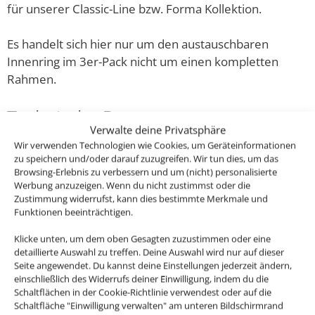
für unserer Classic-Line bzw. Forma Kollektion.
Es handelt sich hier nur um den austauschbaren
Innenring im 3er-Pack nicht um einen kompletten
Rahmen.
Technische Daten
Verwalte deine Privatsphäre
Wir verwenden Technologien wie Cookies, um Geräteinformationen
Gesamtmaße
zu speichern und/oder darauf zuzugreifen. Wir tun dies, um das
Browsing-Erlebnis zu verbessern und um (nicht) personalisierte
50×50×4mm
Werbung anzuzeigen. Wenn du nicht zustimmst oder die
Zustimmung widerrufst, kann dies bestimmte Merkmale und
Material
Funktionen beeinträchtigen.
Aluminium
Klicke unten, um dem oben Gesagten zuzustimmen oder eine
detaillierte Auswahl zu treffen. Deine Auswahl wird nur auf dieser
Marke / Hersteller
Seite angewendet. Du kannst deine Einstellungen jederzeit ändern,
einschließlich des Widerrufs deiner Einwilligung, indem du die
Luxvenum
Schaltflächen in der Cookie-Richtlinie verwendest oder auf die
Schaltfläche "Einwilligung verwalten" am unteren Bildschirmrand