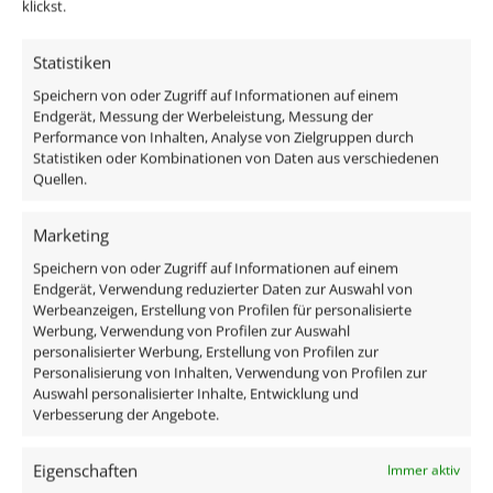
Innenring-Farbe
klickst.
Weiß
Statistiken
Speichern von oder Zugriff auf Informationen auf einem
Ähnliche Produkte
Endgerät, Messung der Werbeleistung, Messung der
Performance von Inhalten, Analyse von Zielgruppen durch
Statistiken oder Kombinationen von Daten aus verschiedenen
ANGEBOT: 62% RABATT
ANGEBOT: 62
Quellen.
Marketing
Speichern von oder Zugriff auf Informationen auf einem
Endgerät, Verwendung reduzierter Daten zur Auswahl von
Werbeanzeigen, Erstellung von Profilen für personalisierte
Werbung, Verwendung von Profilen zur Auswahl
personalisierter Werbung, Erstellung von Profilen zur
Personalisierung von Inhalten, Verwendung von Profilen zur
Auswahl personalisierter Inhalte, Entwicklung und
Verbesserung der Angebote.
3er-Pack Forma Innenring gold
3er-Pack Form
Eigenschaften
Immer aktiv
F-Ring-GO
weinrot F-