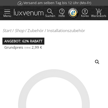
Zum
Versand am selben Tag bis 12 Uhr (Mo-Fr)
Inhalt
0
springen
Menü
Suchen
Hilfe
Konto
Warenkorb
Start
/
Shop
/
Zubehör
/
Installationszubehör
ANGEBOT: 62% RABATT
Grundpreis
2,99
€
7,99
€