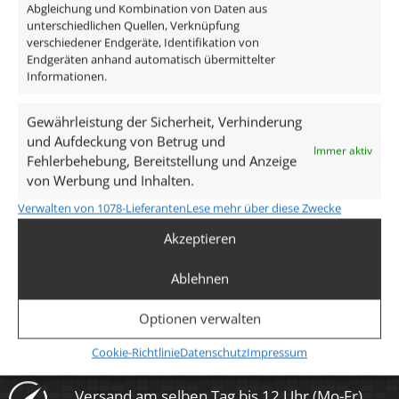
Abgleichung und Kombination von Daten aus
2,99
€
2,99
unterschiedlichen Quellen, Verknüpfung
verschiedener Endgeräte, Identifikation von
inkl. MwSt.
zzgl.
Versandkosten
inkl. MwSt.
zzgl.
V
Endgeräten anhand automatisch übermittelter
Lieferzeit:
1-3 Tage
Lieferzeit:
1
Informationen.
Gewährleistung der Sicherheit, Verhinderung
und Aufdeckung von Betrug und
Immer aktiv
Fehlerbehebung, Bereitstellung und Anzeige
von Werbung und Inhalten.
Verwalten von 1078-Lieferanten
Lese mehr über diese Zwecke
Unsere Services
Akzeptieren
kostenloser Versand (DE)
Ablehnen
Optionen verwalten
kostenloser Rückversand (14 Tage)
Cookie-Richtlinie
Datenschutz
Impressum
Versand am selben Tag bis 12 Uhr (Mo-Fr)